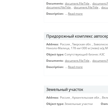
Documents:
document.FileTitle
,
document.Fi
document.FileTitle
,
document.FileTitle
,
docu
Description:
…
Read more
Придорожный комплекс автосе
Address:
Россия
,
Тверская обл.
,
Заволжско
Николо-Малица, 178 км+300 м (лево) а/д 
Object type:
Сопутствующий бизнес АЗС
Documents:
document.FileTitle
,
document.Fi
Description:
…
Read more
Земельный участок
Address:
Россия
,
Архангельская обл.
,
Вел
Object type:
Земельные участки
Own