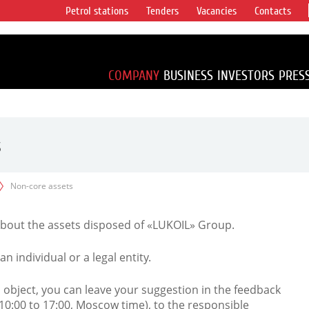
Petrol stations
Tenders
Vacancies
Contacts
s vertical
accounting for
irca 1% of proved
COMPANY
BUSINESS
INVESTORS
PRES
s
Non-core assets
about the assets disposed of «LUKOIL» Group.
 individual or a legal entity.
an object, you can leave your suggestion in the feedback
10:00 to 17:00, Moscow time), to the responsible