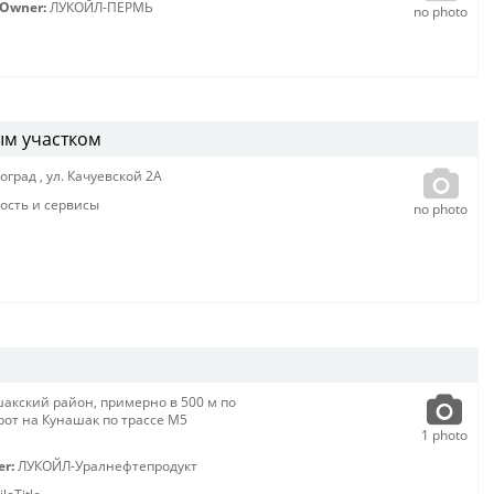
Owner:
ЛУКОЙЛ-ПЕРМЬ
no photo
ым участком
оград
,
ул. Качуевской 2А
сть и сервисы
no photo
акский район, примерно в 500 м по
от на Кунашак по трассе М5
1
photo
er:
ЛУКОЙЛ-Уралнефтепродукт