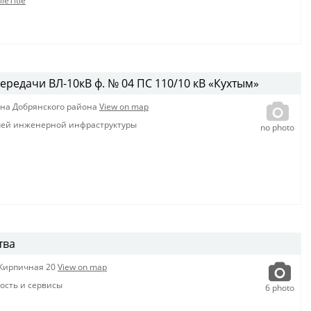
leTitle
редачи ВЛ-10кВ ф. № 04 ПС 110/10 кВ «Кухтым»
зна Добрянского района
View on map
чей инженерной инфраструктуры
no photo
тва
Кирпичная 20
View on map
сть и сервисы
6
photo