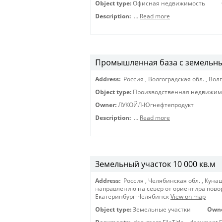
Object type:
Офисная недвижимость
Description:
…
Read more
Промышленная база с земельн
Address:
Россия
,
Волгоградская обл.
,
Волг
Object type:
Производственная недвижимо
Owner:
ЛУКОЙЛ-Югнефтепродукт
Description:
…
Read more
Земельный участок 10 000 кв.м
Address:
Россия
,
Челябинская обл.
,
Кунаш
направлению на север от ориентира повор
Екатеринбург-Челябинск
View on map
Object type:
Земельные участки
Own