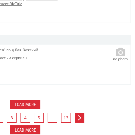
ment.FileTitle
ел" пр-д Лая-Вожский
сть и сервисы
no photo
LOAD MORE
3
4
5
...
13
LOAD MORE