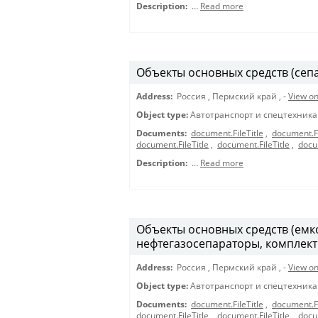
Description:
…
Read more
Объекты основных средств (сепа
Address:
Россия
,
Пермский край
,
-
View o
Object type:
Автотранспорт и спецтехника
Documents:
document.FileTitle
,
document.Fi
document.FileTitle
,
document.FileTitle
,
docu
Description:
…
Read more
Объекты основных средств (емк
нефтегазосепараторы, комплект
Address:
Россия
,
Пермский край
,
-
View o
Object type:
Автотранспорт и спецтехника
Documents:
document.FileTitle
,
document.Fi
document.FileTitle
,
document.FileTitle
,
docu