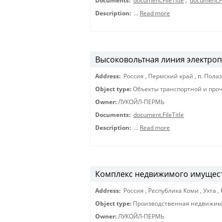
Documents:
document.FileTitle
,
document.Fi
Description:
…
Read more
Высоковольтная линия электропе
Address:
Россия
,
Пермский край
,
п. Пола
Object type:
Объекты транспортной и про
Owner:
ЛУКОЙЛ-ПЕРМЬ
Documents:
document.FileTitle
Description:
…
Read more
Комплекс недвижимого имущес
Address:
Россия
,
Республика Коми
,
Ухта
,
Object type:
Производственная недвижимо
Owner:
ЛУКОЙЛ-ПЕРМЬ