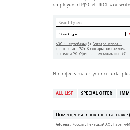
employee of PJSC «LUKOIL» or write
Object type
АЗС и нефтебазы
(8)
,
Автотранспорт и
спецтехника
(32)
,
Квартиры, жилые дома,
коттеджи
(9)
,
Офисная недвижимость
(9)
No objects match your criteria, ple
ALL LIST
SPECIAL OFFER
IMM
Помещения в цокольном этаже 
Address:
Россия
,
Ненецкий АО
,
Нарьян-