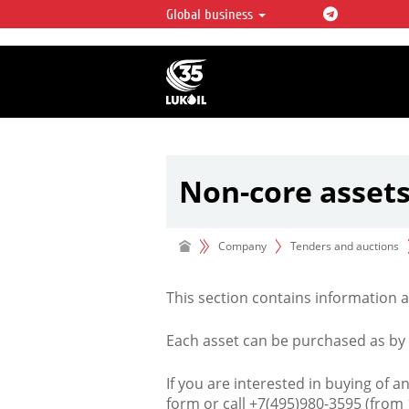
Global business
LUKOIL OVERVIEW
LUKOIL is one of the largest oil & ga
integrated companies in the world 
over 2% of crude production and c
hydrocarbon reserves globally.
Non-core asset
Company
Tenders and auctions
This section contains information 
Each asset can be purchased as by an
If you are interested in buying of 
form or call +7(495)980-3595 (from 