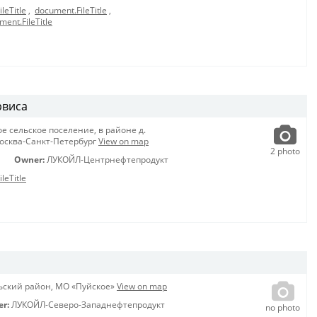
leTitle
,
document.FileTitle
,
ment.FileTitle
рвиса
е сельское поселение, в районе д.
Москва-Санкт-Петербург
View on map
2
photo
Owner:
ЛУКОЙЛ-Центрнефтепродукт
leTitle
ьский район, МО «Пуйское»
View on map
er:
ЛУКОЙЛ-Северо-Западнефтепродукт
no photo