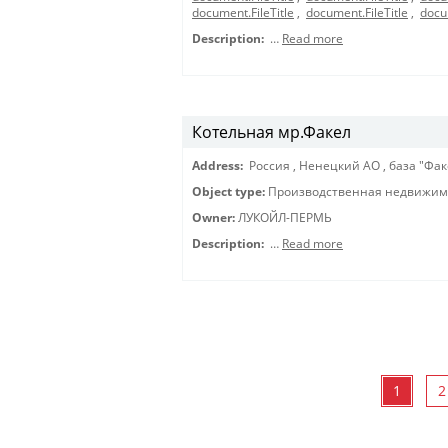
document.FileTitle
,
document.FileTitle
,
docu
Description:
…
Read more
Котельная мр.Факел
Address:
Россия
,
Ненецкий АО
,
база "Фак
Object type:
Производственная недвижимо
Owner:
ЛУКОЙЛ-ПЕРМЬ
Description:
…
Read more
1
2