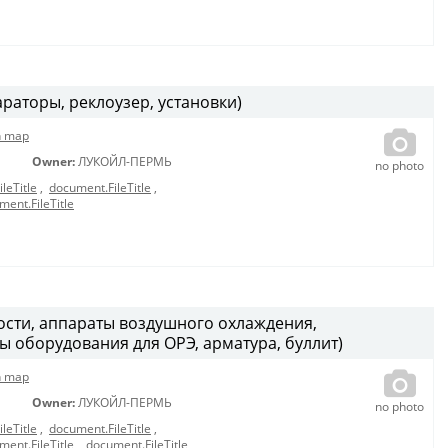
раторы, реклоузер, установки)
n map
Owner:
ЛУКОЙЛ-ПЕРМЬ
no photo
leTitle
,
document.FileTitle
,
ment.FileTitle
ости, аппараты воздушного охлаждения,
ы оборудования для ОРЭ, арматура, буллит)
n map
Owner:
ЛУКОЙЛ-ПЕРМЬ
no photo
leTitle
,
document.FileTitle
,
ment.FileTitle
,
document.FileTitle
,