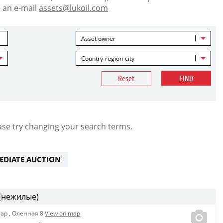
 an e-mail
assets@lukoil.com
Asset owner
Country-region-city
Reset
FIND
ase try changing your search terms.
EDIATE AUCTION
(нежилые)
Мар
,
Оленная 8
View on map