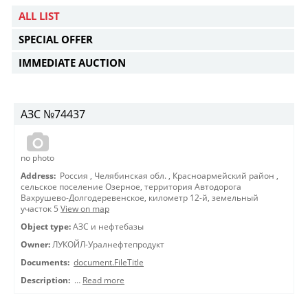
ALL LIST
SPECIAL OFFER
IMMEDIATE AUCTION
АЗС №74437
no photo
Address:
Россия
,
Челябинская обл.
,
Красноармейский район
,
сельское поселение Озерное, территория Автодорога
Вахрушево-Долгодеревенское, километр 12-й, земельный
участок 5
View on map
Object type:
АЗС и нефтебазы
Owner:
ЛУКОЙЛ-Уралнефтепродукт
Documents:
document.FileTitle
Description:
…
Read more