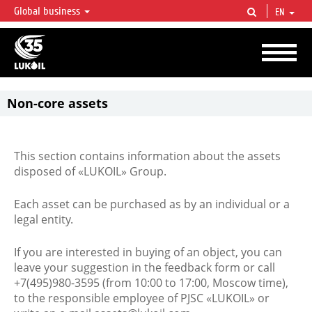
Global business
EN
LUKOIL OVERVIEW
LUKOIL is one of the largest oil & gas vertical integrated companies in the world
accounting for over 2% of crude production and circa 1% of proved hydrocarbon
reserves globally.
Non-core assets
This section contains information about the assets
disposed of «LUKOIL» Group.
Each asset can be purchased as by an individual or a
legal entity.
If you are interested in buying of an object, you can
leave your suggestion in the feedback form or call
+7(495)980-3595 (from 10:00 to 17:00, Moscow time),
to the responsible employee of PJSC «LUKOIL» or