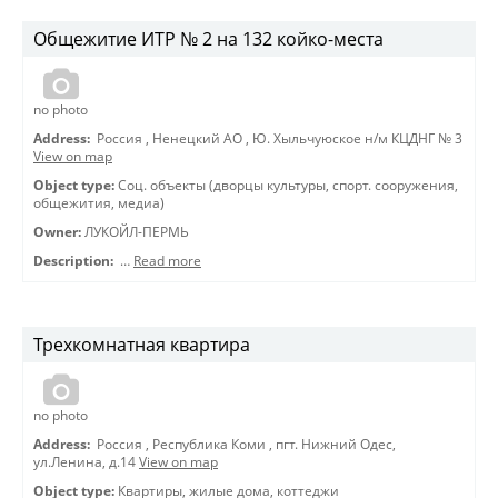
Общежитие ИТР № 2 на 132 койко-места
no photo
Address:
Россия
,
Ненецкий АО
,
Ю. Хыльчуюское н/м КЦДНГ № 3
View on map
Object type:
Соц. объекты (дворцы культуры, спорт. сооружения,
общежития, медиа)
Owner:
ЛУКОЙЛ-ПЕРМЬ
Description:
…
Read more
Трехкомнатная квартира
no photo
Address:
Россия
,
Республика Коми
,
пгт. Нижний Одес,
ул.Ленина, д.14
View on map
Object type:
Квартиры, жилые дома, коттеджи