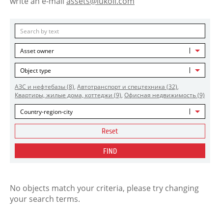
write an e-mail
assets@lukoil.com
Asset owner
Object type
АЗС и нефтебазы
(8)
,
Автотранспорт и спецтехника
(32)
,
Квартиры, жилые дома, коттеджи
(9)
,
Офисная недвижимость
(9)
Country-region-city
Reset
FIND
No objects match your criteria, please try changing
your search terms.