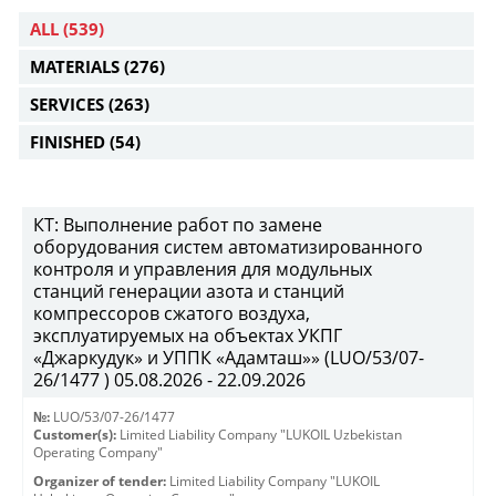
ALL
(539)
MATERIALS
(276)
SERVICES
(263)
FINISHED
(54)
КТ: Выполнение работ по замене
оборудования систем автоматизированного
контроля и управления для модульных
станций генерации азота и станций
компрессоров сжатого воздуха,
эксплуатируемых на объектах УКПГ
«Джаркудук» и УППК «Адамташ»» (LUO/53/07-
26/1477 ) 05.08.2026 - 22.09.2026
№:
LUO/53/07-26/1477
Customer(s):
Limited Liability Company "LUKOIL Uzbekistan
Operating Company"
Organizer of tender:
Limited Liability Company "LUKOIL