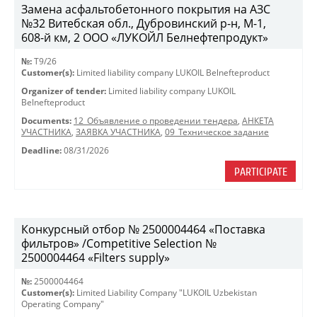
Замена асфальтобетонного покрытия на АЗС
№32 Витебская обл., Дубровинский р-н, М-1,
608-й км, 2 ООО «ЛУКОЙЛ Белнефтепродукт»
№:
T9/26
Customer(s):
Limited liability company LUKOIL Belnefteproduct
Organizer of tender:
Limited liability company LUKOIL
Belnefteproduct
Documents:
12_Объявление о проведении тендера
,
АНКЕТА
УЧАСТНИКА
,
ЗАЯВКА УЧАСТНИКА
,
09_Техническое задание
Deadline:
08/31/2026
PARTICIPATE
Конкурсный отбор № 2500004464 «Поставка
фильтров» /Competitive Selection №
2500004464 «Filters supply»
№:
2500004464
Customer(s):
Limited Liability Company "LUKOIL Uzbekistan
Operating Company"