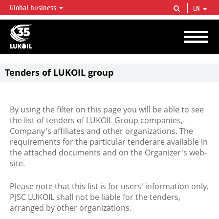
Global business
EN
LUKOIL OVERVIEW
LUKOIL is one of the largest oil & gas vertical integrated companies in the world
accounting for over 2% of crude production and circa 1% of proved hydrocarbon
reserves globally.
Tenders of LUKOIL group
By using the filter on this page you will be able to see
the list of tenders of LUKOIL Group companies,
Company's affiliates and other organizations. The
requirements for the particular tenderare available in
the attached documents and on the Organizer's web-
site.
Please note that this list is for users' information only,
PJSC LUKOIL shall not be liable for the tenders,
arranged by other organizations.