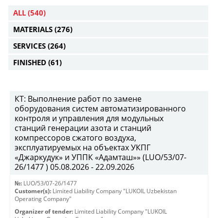
ALL
(540)
MATERIALS
(276)
SERVICES
(264)
FINISHED
(61)
КТ: Выполнение работ по замене
оборудования систем автоматизированного
контроля и управления для модульных
станций генерации азота и станций
компрессоров сжатого воздуха,
эксплуатируемых на объектах УКПГ
«Джаркудук» и УППК «Адамташ»» (LUO/53/07-
26/1477 ) 05.08.2026 - 22.09.2026
№:
LUO/53/07-26/1477
Customer(s):
Limited Liability Company "LUKOIL Uzbekistan
Operating Company"
Organizer of tender:
Limited Liability Company "LUKOIL