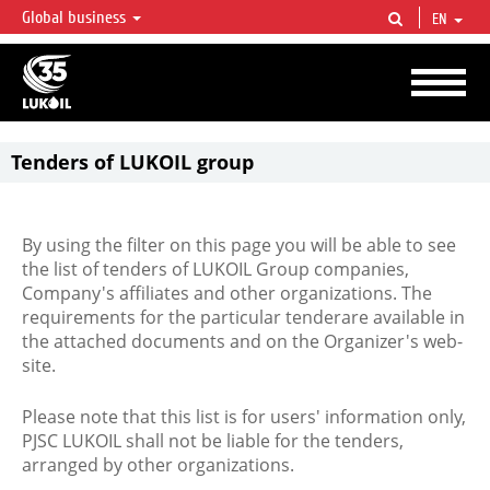
Global business
EN
LUKOIL OVERVIEW
LUKOIL is one of the largest oil & gas vertical integrated companies in the world
accounting for over 2% of crude production and circa 1% of proved hydrocarbon
reserves globally.
Tenders of LUKOIL group
By using the filter on this page you will be able to see
the list of tenders of LUKOIL Group companies,
Company's affiliates and other organizations. The
requirements for the particular tenderare available in
the attached documents and on the Organizer's web-
site.
Please note that this list is for users' information only,
PJSC LUKOIL shall not be liable for the tenders,
arranged by other organizations.