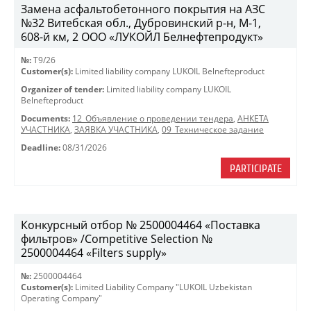
Замена асфальтобетонного покрытия на АЗС
№32 Витебская обл., Дубровинский р-н, М-1,
608-й км, 2 ООО «ЛУКОЙЛ Белнефтепродукт»
№:
T9/26
Customer(s):
Limited liability company LUKOIL Belnefteproduct
Organizer of tender:
Limited liability company LUKOIL
Belnefteproduct
Documents:
12_Объявление о проведении тендера
,
АНКЕТА
УЧАСТНИКА
,
ЗАЯВКА УЧАСТНИКА
,
09_Техническое задание
Deadline:
08/31/2026
PARTICIPATE
Конкурсный отбор № 2500004464 «Поставка
фильтров» /Competitive Selection №
2500004464 «Filters supply»
№:
2500004464
Customer(s):
Limited Liability Company "LUKOIL Uzbekistan
Operating Company"