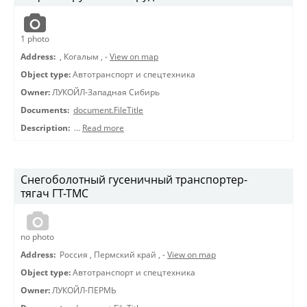
1
photo
Address:
,
Когалым
,
-
View on map
Object type:
Автотранспорт и спецтехника
Owner:
ЛУКОЙЛ-Западная Сибирь
Documents:
document.FileTitle
Description:
…
Read more
Снегоболотный гусеничный транспортер-
тягач ГТ-ТМС
no photo
Address:
Россия
,
Пермский край
,
-
View on map
Object type:
Автотранспорт и спецтехника
Owner:
ЛУКОЙЛ-ПЕРМЬ