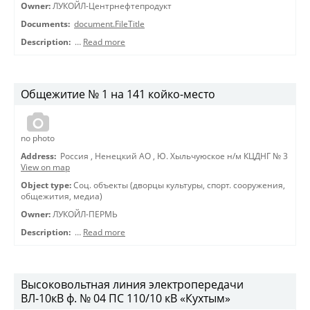
Owner:
ЛУКОЙЛ-Центрнефтепродукт
Documents:
document.FileTitle
Description:
…
Read more
Общежитие № 1 на 141 койко-место
no photo
Address:
Россия
,
Ненецкий АО
,
Ю. Хыльчуюское н/м КЦДНГ № 3
View on map
Object type:
Соц. объекты (дворцы культуры, спорт. сооружения,
общежития, медиа)
Owner:
ЛУКОЙЛ-ПЕРМЬ
Description:
…
Read more
Высоковольтная линия электропередачи
ВЛ-10кВ ф. № 04 ПС 110/10 кВ «Кухтым»