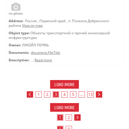
no photo
Address:
Россия
,
Пермский край
,
п. Полазна Добрянского
района
View on map
Object type:
Объекты транспортной и прочей инженерной
инфраструктуры
Owner:
ЛУКОЙЛ-ПЕРМЬ
Documents:
document.FileTitle
Description:
…
Read more
LOAD MORE
1
2
3
4
5
...
13
LOAD MORE
1
2
1
0