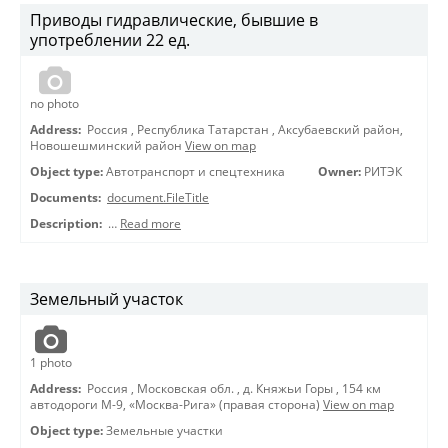
Приводы гидравлические, бывшие в
употреблении 22 ед.
no photo
Address:
Россия
,
Республика Татарстан
,
Аксубаевский район,
Новошешминский район
View on map
Object type:
Автотранспорт и спецтехника
Owner:
РИТЭК
Documents:
document.FileTitle
Description:
…
Read more
Земельный участок
1
photo
Address:
Россия
,
Московская обл.
,
д. Княжьи Горы
,
154 км
автодороги М-9, «Москва-Рига» (правая сторона)
View on map
Object type:
Земельные участки