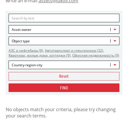
write an e-mail
assets@lukoil.com
Asset owner
Object type
АЗС и нефтебазы
(8)
,
Автотранспорт и спецтехника
(32)
,
Квартиры, жилые дома, коттеджи
(9)
,
Офисная недвижимость
(9)
Country-region-city
Reset
FIND
No objects match your criteria, please try changing
your search terms.