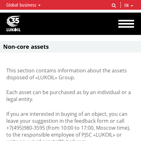
Global business
EN
LUKOIL OVERVIEW
LUKOIL is one of the largest oil & gas vertical integrated companies in the world
accounting for over 2% of crude production and circa 1% of proved hydrocarbon
reserves globally.
Non-core assets
This section contains information about the assets
disposed of «LUKOIL» Group.
Each asset can be purchased as by an individual or a
legal entity.
If you are interested in buying of an object, you can
leave your suggestion in the feedback form or call
+7(495)980-3595 (from 10:00 to 17:00, Moscow time),
to the responsible employee of PJSC «LUKOIL» or