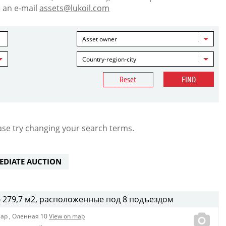
 an e-mail
assets@lukoil.com
Asset owner
Country-region-city
Reset
FIND
ase try changing your search terms.
EDIATE AUCTION
79,7 м2, расположенные под 8 подъездом
Мар
,
Оленная 10
View on map