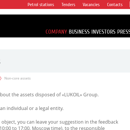
Petrol stations
Tenders
Vacancies
Contacts
s vertical
accounting for
irca 1% of proved
COMPANY
BUSINESS
INVESTORS
PRES
s
Non-core assets
about the assets disposed of «LUKOIL» Group.
 individual or a legal entity.
an object, you can leave your suggestion in the feedback
10:00 to 17:00, Moscow time), to the responsible