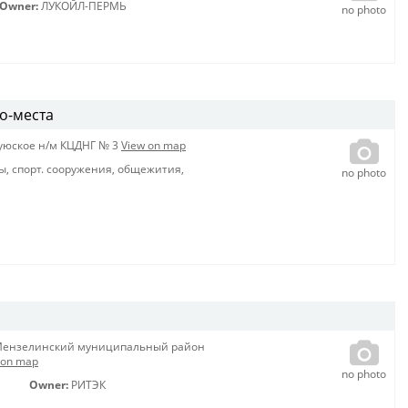
Owner:
ЛУКОЙЛ-ПЕРМЬ
no photo
о-места
уюское н/м КЦДНГ № 3
View on map
ы, спорт. сооружения, общежития,
no photo
ензелинский муниципальный район
 on map
no photo
Owner:
РИТЭК