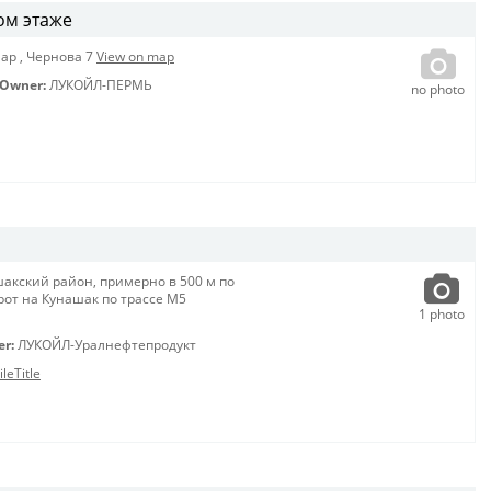
ом этаже
Мар
,
Чернова 7
View on map
Owner:
ЛУКОЙЛ-ПЕРМЬ
no photo
акский район, примерно в 500 м по
от на Кунашак по трассе М5
1
photo
er:
ЛУКОЙЛ-Уралнефтепродукт
leTitle