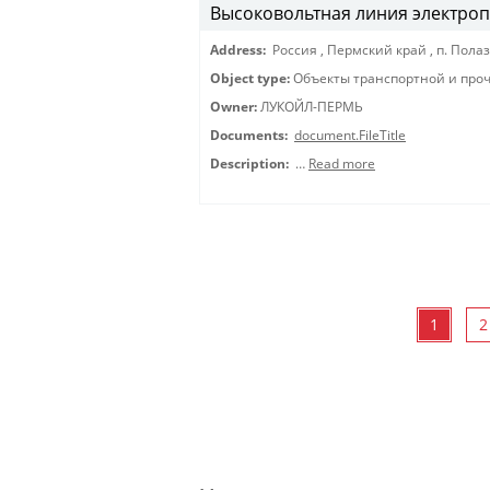
Высоковольтная линия электропе
Address:
Россия
,
Пермский край
,
п. Пола
Object type:
Объекты транспортной и про
Owner:
ЛУКОЙЛ-ПЕРМЬ
Documents:
document.FileTitle
Description:
…
Read more
1
2