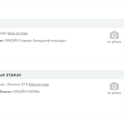
дрово
View on map
er:
ЛУКОЙЛ-Северо-Западнефтепродукт
no photo
ых этажах
Мар
,
Ленина 33 Б
View on map
Owner:
ЛУКОЙЛ-ПЕРМЬ
no photo