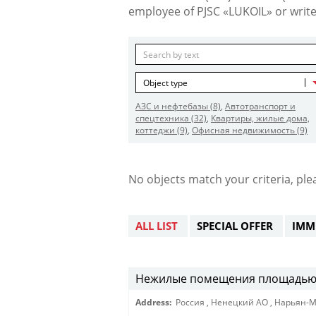
employee of PJSC «LUKOIL» or write
Object type
АЗС и нефтебазы
(8)
,
Автотранспорт и
спецтехника
(32)
,
Квартиры, жилые дома,
коттеджи
(9)
,
Офисная недвижимость
(9)
No objects match your criteria, ple
ALL LIST
SPECIAL OFFER
IMM
Нежилые помещения площадью 2
Address:
Россия
,
Ненецкий АО
,
Нарьян-