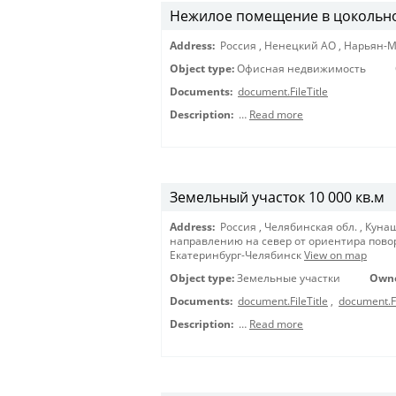
Нежилое помещение в цокольн
Address:
Россия
,
Ненецкий АО
,
Нарьян-
Object type:
Офисная недвижимость
Documents:
document.FileTitle
Description:
…
Read more
Земельный участок 10 000 кв.м
Address:
Россия
,
Челябинская обл.
,
Кунаш
направлению на север от ориентира повор
Екатеринбург-Челябинск
View on map
Object type:
Земельные участки
Own
Documents:
document.FileTitle
,
document.Fi
Description:
…
Read more