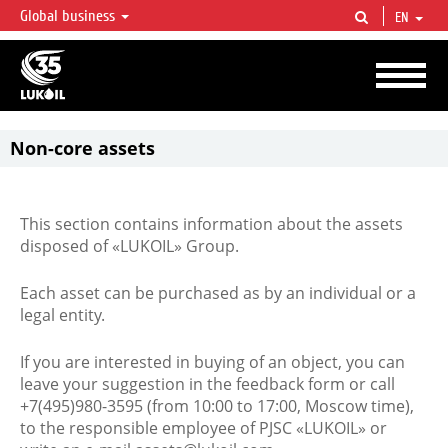
Global business
EN
LUKOIL OVERVIEW
LUKOIL is one of the largest oil & gas vertical integrated companies in the world
accounting for over 2% of crude production and circa 1% of proved hydrocarbon
reserves globally.
Non-core assets
This section contains information about the assets
disposed of «LUKOIL» Group.
Each asset can be purchased as by an individual or a
legal entity.
If you are interested in buying of an object, you can
leave your suggestion in the feedback form or call
+7(495)980-3595 (from 10:00 to 17:00, Moscow time),
to the responsible employee of PJSC «LUKOIL» or