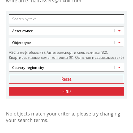
write an e-mail
assets@lukoil.com
Asset owner
Object type
АЗС и нефтебазы
(8)
,
Автотранспорт и спецтехника
(32)
,
Квартиры, жилые дома, коттеджи
(9)
,
Офисная недвижимость
(9)
Country-region-city
Reset
FIND
No objects match your criteria, please try changing
your search terms.