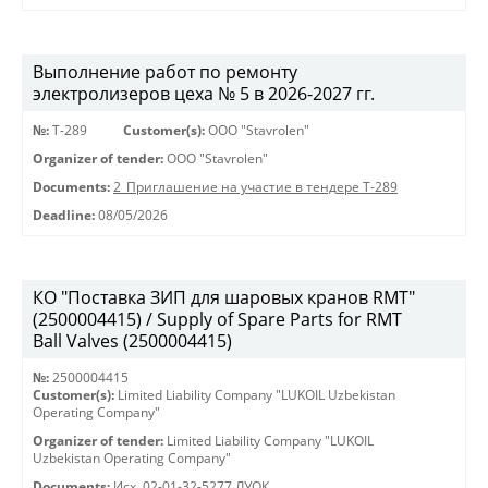
Выполнение работ по ремонту
электролизеров цеха № 5 в 2026-2027 гг.
№:
Т-289
Customer(s):
OOO "Stavrolen"
Organizer of tender:
OOO "Stavrolen"
Documents:
2_Приглашение на участие в тендере Т-289
Deadline:
08/05/2026
КО "Поставка ЗИП для шаровых кранов RMT"
(2500004415) / Supply of Spare Parts for RMT
Ball Valves (2500004415)
№:
2500004415
Customer(s):
Limited Liability Company "LUKOIL Uzbekistan
Operating Company"
Organizer of tender:
Limited Liability Company "LUKOIL
Uzbekistan Operating Company"
Documents:
Исх. 02-01-32-5277 ЛУОК