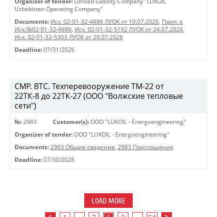
Organizer of tender:
Limited Liability Company "LUKOIL
Uzbekistan Operating Company"
Documents:
Исх. 02-01-32-4886 ЛУОК от 10.07.2026
,
Прил. к
Исх.№02-01-32-4886
,
Исх. 02-01-32-5192 ЛУОК от 24.07.2026
,
Исх. 02-01-32-5303 ЛУОК от 29.07.2026
Deadline:
07/31/2026
СМР. ВТС. Техперевооружение ТМ-22 от
22ТК-8 до 22ТК-27 (ООО "Волжские тепловые
сети")
№:
2983
Customer(s):
OOO "LUKOIL - Energoengineering"
Organizer of tender:
OOO "LUKOIL - Energoengineering"
Documents:
2983 Общие сведения
,
2983 Приглашение
Deadline:
07/30/2026
LOAD MORE