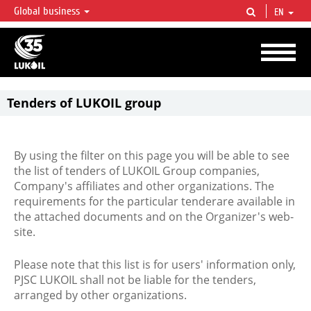
Global business
EN
LUKOIL OVERVIEW
LUKOIL is one of the largest oil & gas vertical integrated companies in the world
accounting for over 2% of crude production and circa 1% of proved hydrocarbon
reserves globally.
Tenders of LUKOIL group
By using the filter on this page you will be able to see
the list of tenders of LUKOIL Group companies,
Company's affiliates and other organizations. The
requirements for the particular tenderare available in
the attached documents and on the Organizer's web-
site.
Please note that this list is for users' information only,
PJSC LUKOIL shall not be liable for the tenders,
arranged by other organizations.