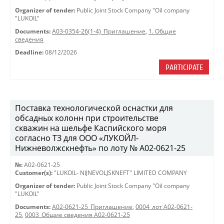
Organizer of tender:
Public Joint Stock Company "Oil company
"LUKOIL"
Documents:
A03-0354-26(1-4)_Приглашение
,
1. Общие
сведения
Deadline:
08/12/2026
PARTICIPATE
Поставка технологической оснастки для
обсадных колонн при строительстве
скважин на шельфе Каспийского моря
согласно ТЗ для ООО «ЛУКОЙЛ-
Нижневолжскнефть» по лоту № A02-0621-25
№:
A02-0621-25
Customer(s):
"LUKOIL- NIJNEVOLJSKNEFT" LIMITED COMPANY
Organizer of tender:
Public Joint Stock Company "Oil company
"LUKOIL"
Documents:
A02-0621-25_Приглашение
,
0004_лот A02-0621-
25
,
0003_Общие сведения A02-0621-25