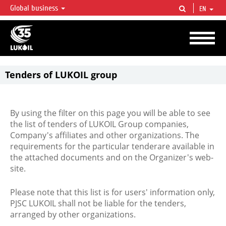
Global business
EN
LUKOIL OVERVIEW
LUKOIL is one of the largest oil & gas vertical integrated companies in the world
accounting for over 2% of crude production and circa 1% of proved hydrocarbon
reserves globally.
Tenders of LUKOIL group
By using the filter on this page you will be able to see
the list of tenders of LUKOIL Group companies,
Company's affiliates and other organizations. The
requirements for the particular tenderare available in
the attached documents and on the Organizer's web-
site.
Please note that this list is for users' information only,
PJSC LUKOIL shall not be liable for the tenders,
arranged by other organizations.