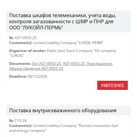
Поставка шкафов телемеханики, учета воды,
контроля загазованности с ШМР и ПНР для
ООО "ЛУКОЙЛ-ПЕРМЬ"
№:
A07-0955-25
Customer(s):
Limited Liability Company "LUKOIL-PERM"
Organizer of tender:
Public Joint Stock Company "Oil company
"LUKOIL"
Documents:
Лот A07-0955-25
,
A07-0955-25_Приглашение
,
Общие сведения A07-0955-25
Deadline:
08/12/2026
PARTICIPATE
Поставка внутрискважинного оборудования
№:
Т15-26
Customer(s):
Limited Liability Company "Russian innovation fuel
and energy company"