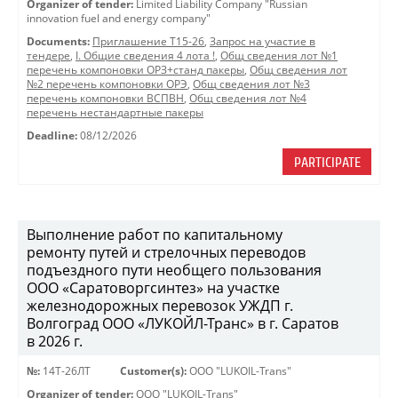
Organizer of tender:
Limited Liability Company "Russian
innovation fuel and energy company"
Documents:
Приглашение Т15-26
,
Запрос на участие в
тендере
,
I. Общие сведения 4 лота !
,
Общ сведения лот №1
перечень компоновки ОРЗ+станд пакеры
,
Общ сведения лот
№2 перечень компоновки ОРЭ
,
Общ сведения лот №3
перечень компоновки ВСПВН
,
Общ сведения лот №4
перечень нестандартные пакеры
Deadline:
08/12/2026
PARTICIPATE
Выполнение работ по капитальному
ремонту путей и стрелочных переводов
подъездного пути необщего пользования
ООО «Саратоворгсинтез» на участке
железнодорожных перевозок УЖДП г.
Волгоград ООО «ЛУКОЙЛ-Транс» в г. Саратов
в 2026 г.
№:
14Т-26ЛТ
Customer(s):
OOO "LUKOIL-Trans"
Organizer of tender:
OOO "LUKOIL-Trans"