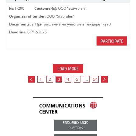
№:
Т-290
Customer(s):
OOO "Stavrolen"
Organizer of tender:
OOO "Stavrolen"
Documents:
2_Приглашение на участие в тендере Т-290
Deadline:
08/12/2026
PARTICIPATE
LOAD MORE
1
2
3
4
5
...
54
COMMUNICATIONS
CENTER
FREQUENTLY ASKED
QUESTIONS