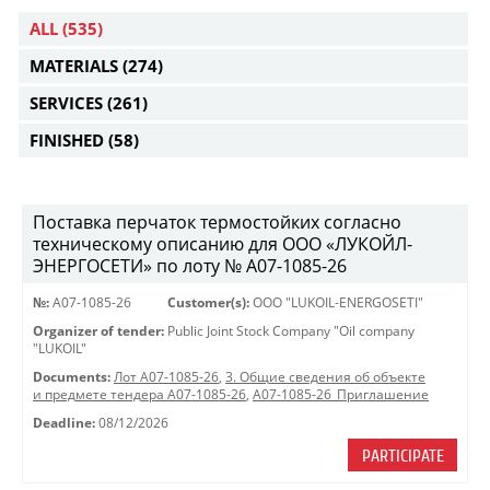
ALL
(535)
MATERIALS
(274)
SERVICES
(261)
FINISHED
(58)
Поставка перчаток термостойких согласно
техническому описанию для ООО «ЛУКОЙЛ-
ЭНЕРГОСЕТИ» по лоту № A07-1085-26
№:
A07-1085-26
Customer(s):
OOO "LUKOIL-ENERGOSETI"
Organizer of tender:
Public Joint Stock Company "Oil company
"LUKOIL"
Documents:
Лот A07-1085-26
,
3. Общие сведения об объекте
и предмете тендера A07-1085-26
,
A07-1085-26_Приглашение
Deadline:
08/12/2026
PARTICIPATE