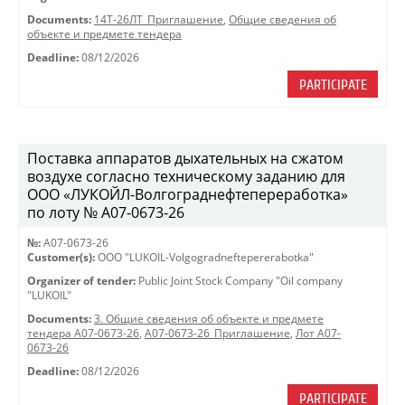
Documents:
14Т-26ЛТ_Приглашение
,
Общие сведения об
объекте и предмете тендера
Deadline:
08/12/2026
PARTICIPATE
Поставка аппаратов дыхательных на сжатом
воздухе согласно техническому заданию для
ООО «ЛУКОЙЛ-Волгограднефтепереработка»
по лоту № A07-0673-26
№:
A07-0673-26
Customer(s):
OOO "LUKOIL-Volgogradneftepererabotka"
Organizer of tender:
Public Joint Stock Company "Oil company
"LUKOIL"
Documents:
3. Общие сведения об объекте и предмете
тендера A07-0673-26
,
A07-0673-26_Приглашение
,
Лот A07-
0673-26
Deadline:
08/12/2026
PARTICIPATE