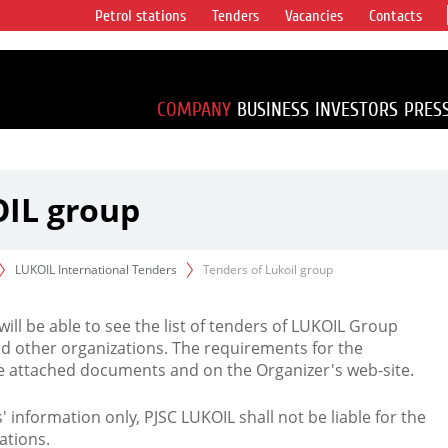
Petrol stations
Tenders
Vacancies
Contacts
s vertical
accounting for
irca 1% of proved
COMPANY
BUSINESS
INVESTORS
PRES
OIL group
LUKOIL International Tenders
Tenders of Lukoil group
 will be able to see the list of tenders of LUKOIL Group
d other organizations. The requirements for the
the attached documents and on the Organizer's web-site.
rs' information only, PJSC LUKOIL shall not be liable for the
ations.