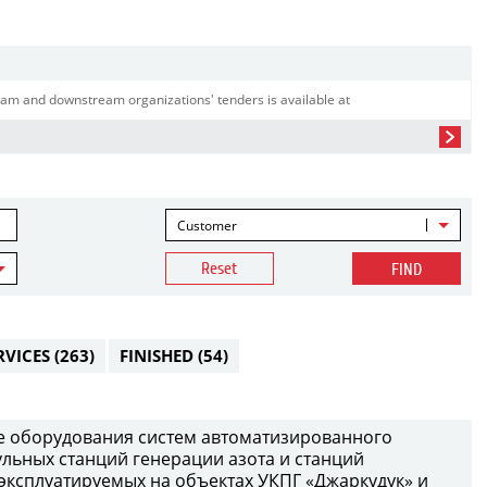
am and downstream organizations' tenders is available at
Customer
Reset
FIND
RVICES
(263)
FINISHED
(54)
е оборудования систем автоматизированного
ульных станций генерации азота и станций
 эксплуатируемых на объектах УКПГ «Джаркудук» и