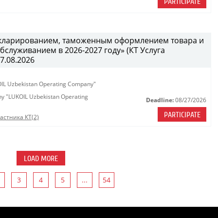
PARTICIPATE
декларированием, таможенным оформлением товара и
служиванием в 2026-2027 году» (КТ Услуга
27.08.2026
KOIL Uzbekistan Operating Company"
any "LUKOIL Uzbekistan Operating
Deadline:
08/27/2026
PARTICIPATE
астника КТ(2)
LOAD MORE
3
4
5
...
54