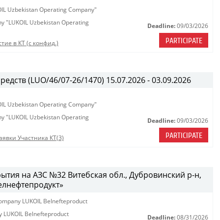
KOIL Uzbekistan Operating Company"
any "LUKOIL Uzbekistan Operating
Deadline:
09/03/2026
PARTICIPATE
тие в КТ (с конфид.)
едств (LUO/46/07-26/1470) 15.07.2026 - 03.09.2026
KOIL Uzbekistan Operating Company"
any "LUKOIL Uzbekistan Operating
Deadline:
09/03/2026
PARTICIPATE
аявки Участника КТ(3)
ытия на АЗС №32 Витебская обл., Дубровинский р-н,
Белнефтепродукт»
y company LUKOIL Belnefteproduct
ny LUKOIL Belnefteproduct
Deadline:
08/31/2026