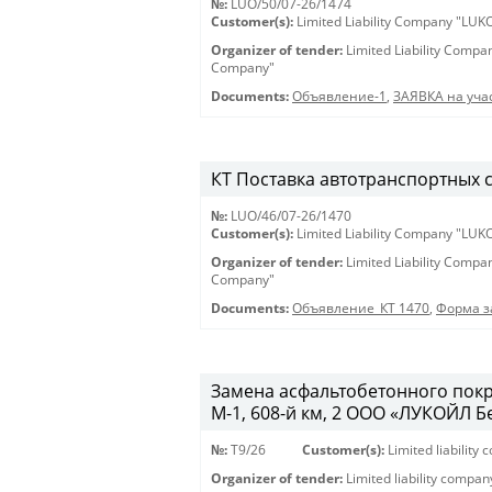
№:
LUO/50/07-26/1474
Customer(s):
Limited Liability Company "LU
Organizer of tender:
Limited Liability Comp
Company"
Documents:
Объявление-1
,
ЗАЯВКА на учас
КТ Поставка автотранспортных ср
№:
LUO/46/07-26/1470
Customer(s):
Limited Liability Company "LU
Organizer of tender:
Limited Liability Comp
Company"
Documents:
Объявление_КТ 1470
,
Форма з
Замена асфальтобетонного покр
М-1, 608-й км, 2 ООО «ЛУКОЙЛ 
№:
T9/26
Customer(s):
Limited liabilit
Organizer of tender:
Limited liability compa