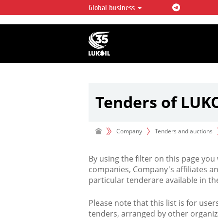
Global business
LUKOIL OVERVIEW
LUKOIL is one of the largest oil & ga
integrated companies in the world 
over 2% of crude production and c
hydrocarbon reserves globally.
Tenders of LUK
Company
Tenders and auctions
By using the filter on this page you
companies, Company's affiliates an
particular tenderare available in 
Please note that this list is for use
tenders, arranged by other organiz