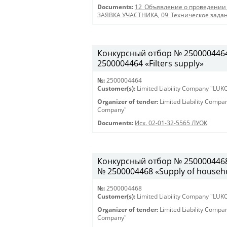
Documents:
12_Объявление о проведении
ЗАЯВКА УЧАСТНИКА
,
09_Техническое зада
Конкурсный отбор № 2500004464 
2500004464 «Filters supply»
№:
2500004464
Customer(s):
Limited Liability Company "LU
Organizer of tender:
Limited Liability Comp
Company"
Documents:
Исх. 02-01-32-5565 ЛУОК
Конкурсный отбор № 2500004468 
№ 2500004468 «Supply of househo
№:
2500004468
Customer(s):
Limited Liability Company "LU
Organizer of tender:
Limited Liability Comp
Company"