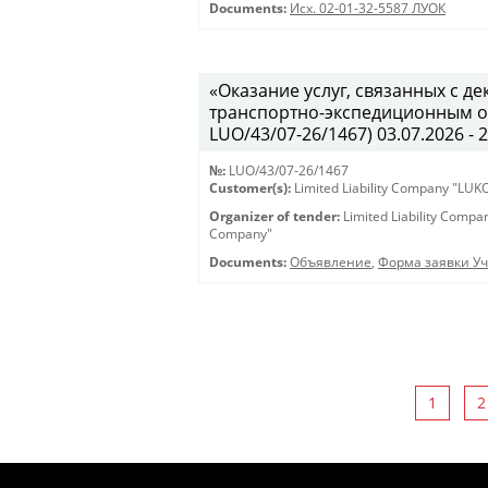
Documents:
Исх. 02-01-32-5587 ЛУОК
«Оказание услуг, связанных с 
транспортно-экспедиционным об
LUO/43/07-26/1467) 03.07.2026 - 
№:
LUO/43/07-26/1467
Customer(s):
Limited Liability Company "LU
Organizer of tender:
Limited Liability Comp
Company"
Documents:
Объявление
,
Форма заявки Уч
1
2