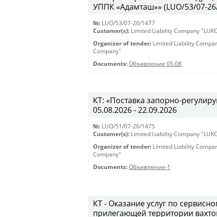
УППК «Адамташ»» (LUO/53/07-26/1
№:
LUO/53/07-26/1477
Customer(s):
Limited Liability Company "LU
Organizer of tender:
Limited Liability Comp
Company"
Documents:
Объявление 05.08
КТ: «Поставка запорно-регулиру
05.08.2026 - 22.09.2026
№:
LUO/51/07-26/1475
Customer(s):
Limited Liability Company "LU
Organizer of tender:
Limited Liability Comp
Company"
Documents:
Объявление-1
КТ - Оказание услуг по сервис
прилегающей территории вахто