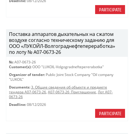
Deadline:
08/12/2026
PARTICIPATE
Поставка аппаратов дыхательных на сжатом
воздухе согласно техническому заданию для
ООО «ЛУКОЙЛ-Волгограднефтепереработка»
по лоту № A07-0673-26
№:
A07-0673-26
Customer(s):
OOO "LUKOIL-Volgogradneftepererabotka"
Organizer of tender:
Public Joint Stock Company "Oil company
"LUKOIL"
Documents:
3. Общие сведения об объекте и предмете
тендера A07-0673-26
,
A07-0673-26_Приглашение
,
Лот A07-
0673-26
Deadline:
08/12/2026
PARTICIPATE