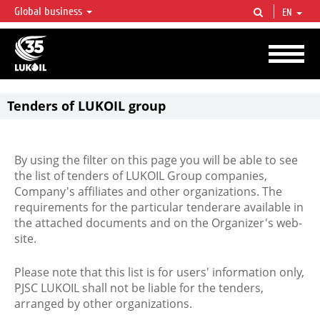
Global business
EN
LUKOIL OVERVIEW
LUKOIL is one of the largest oil & gas vertical integrated companies in the world
accounting for over 2% of crude production and circa 1% of proved hydrocarbon
reserves globally.
Tenders of LUKOIL group
By using the filter on this page you will be able to see
the list of tenders of LUKOIL Group companies,
Company's affiliates and other organizations. The
requirements for the particular tenderare available in
the attached documents and on the Organizer's web-
site.
Please note that this list is for users' information only,
PJSC LUKOIL shall not be liable for the tenders,
arranged by other organizations.