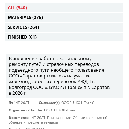
ALL
(540)
MATERIALS
(276)
SERVICES
(264)
FINISHED
(61)
Выполнение работ по капитальному
ремонту путей и стрелочных переводов
подъездного пути необщего пользования
ООО «Саратоворгсинтез» на участке
железнодорожных перевозок УЖДП г.
Волгоград ООО «ЛУКОЙЛ-Транс» в г. Саратов
в 2026 г.
№:
14Т-26ЛТ
Customer(s):
OOO "LUKOIL-Trans"
Organizer of tender:
OOO "LUKOIL-Trans"
Documents:
14Т-26ЛТ_Приглашение
,
Общие сведения об
объекте и предмете тендера