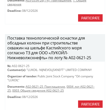
Documents:
A03-0354-26(1-4)_Приглашение
,
1. Общие
сведения
Deadline:
08/12/2026
PARTICIPATE
Поставка технологической оснастки для
обсадных колонн при строительстве
скважин на шельфе Каспийского моря
согласно ТЗ для ООО «ЛУКОЙЛ-
Нижневолжскнефть» по лоту № A02-0621-25
№:
A02-0621-25
Customer(s):
"LUKOIL- NIJNEVOLJSKNEFT" LIMITED COMPANY
Organizer of tender:
Public Joint Stock Company "Oil company
"LUKOIL"
Documents:
A02-0621-25_Приглашение
,
0004_лот A02-0621-
25
,
0003_Общие сведения A02-0621-25
Deadline:
08/12/2026
PARTICIPATE