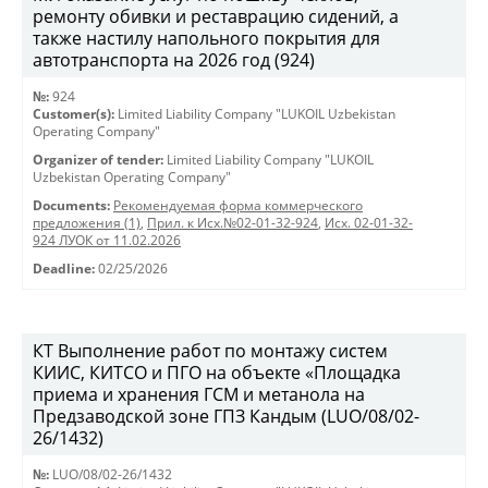
ремонту обивки и реставрацию сидений, а
также настилу напольного покрытия для
автотранспорта на 2026 год (924)
№:
924
Customer(s):
Limited Liability Company "LUKOIL Uzbekistan
Operating Company"
Organizer of tender:
Limited Liability Company "LUKOIL
Uzbekistan Operating Company"
Documents:
Рекомендуемая форма коммерческого
предложения (1)
,
Прил. к Исх.№02-01-32-924
,
Исх. 02-01-32-
924 ЛУОК от 11.02.2026
Deadline:
02/25/2026
КТ Выполнение работ по монтажу систем
КИИС, КИТСО и ПГО на объекте «Площадка
приема и хранения ГСМ и метанола на
Предзаводской зоне ГПЗ Кандым (LUO/08/02-
26/1432)
№:
LUO/08/02-26/1432