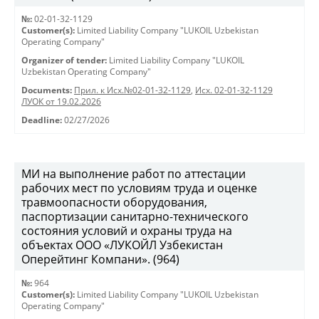
№:
02-01-32-1129
Customer(s):
Limited Liability Company "LUKOIL Uzbekistan
Operating Company"
Organizer of tender:
Limited Liability Company "LUKOIL
Uzbekistan Operating Company"
Documents:
Прил. к Исх.№02-01-32-1129
,
Исх. 02-01-32-1129
ЛУОК от 19.02.2026
Deadline:
02/27/2026
МИ на выполнение работ по аттестации
рабочих мест по условиям труда и оценке
травмоопасности оборудования,
паспортизации санитарно-технического
состояния условий и охраны труда на
объектах ООО «ЛУКОЙЛ Узбекистан
Оперейтинг Компани». (964)
№:
964
Customer(s):
Limited Liability Company "LUKOIL Uzbekistan
Operating Company"