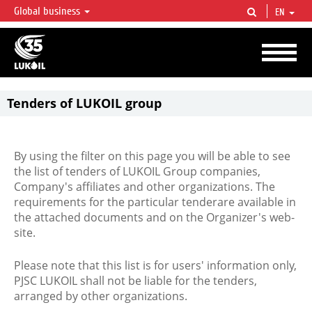
Global business
EN
LUKOIL OVERVIEW
LUKOIL is one of the largest oil & gas vertical integrated companies in the world
accounting for over 2% of crude production and circa 1% of proved hydrocarbon
reserves globally.
Tenders of LUKOIL group
By using the filter on this page you will be able to see
the list of tenders of LUKOIL Group companies,
Company's affiliates and other organizations. The
requirements for the particular tenderare available in
the attached documents and on the Organizer's web-
site.
Please note that this list is for users' information only,
PJSC LUKOIL shall not be liable for the tenders,
arranged by other organizations.