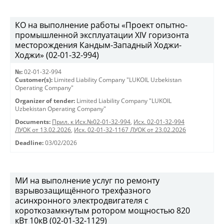
КО на выполнение работы «Проект опытно-
промышленной эксплуатации XIV горизонта
месторождения Кандым-Западный Ходжи-
Ходжи» (02-01-32-994)
№:
02-01-32-994
Customer(s):
Limited Liability Company "LUKOIL Uzbekistan
Operating Company"
Organizer of tender:
Limited Liability Company "LUKOIL
Uzbekistan Operating Company"
Documents:
Прил. к Исх.№02-01-32-994
,
Исх. 02-01-32-994
ЛУОК от 13.02.2026
,
Исх. 02-01-32-1167 ЛУОК от 23.02.2026
Deadline:
03/02/2026
МИ на выполнение услуг по ремонту
взрывозащищённого трехфазного
асинхронного электродвигателя с
короткозамкнутым ротором мощностью 820
кВт 10кВ (02-01-32-1129)