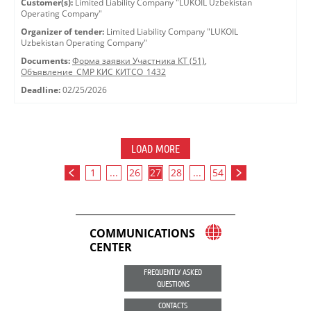
Customer(s):
Limited Liability Company "LUKOIL Uzbekistan
Operating Company"
Organizer of tender:
Limited Liability Company "LUKOIL
Uzbekistan Operating Company"
Documents:
Форма заявки Участника КТ (51)
,
Объявление_СМР КИС КИТСО_1432
Deadline:
02/25/2026
LOAD MORE
1
...
26
27
28
...
54
COMMUNICATIONS
CENTER
FREQUENTLY ASKED
QUESTIONS
CONTACTS