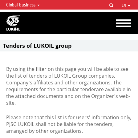
Global business
EN
LUKOIL OVERVIEW
LUKOIL is one of the largest oil & gas vertical integrated companies in the world
accounting for over 2% of crude production and circa 1% of proved hydrocarbon
reserves globally.
Tenders of LUKOIL group
By using the filter on this page you will be able to see
the list of tenders of LUKOIL Group companies,
Company's affiliates and other organizations. The
requirements for the particular tenderare available in
the attached documents and on the Organizer's web-
site.
Please note that this list is for users' information only,
PJSC LUKOIL shall not be liable for the tenders,
arranged by other organizations.