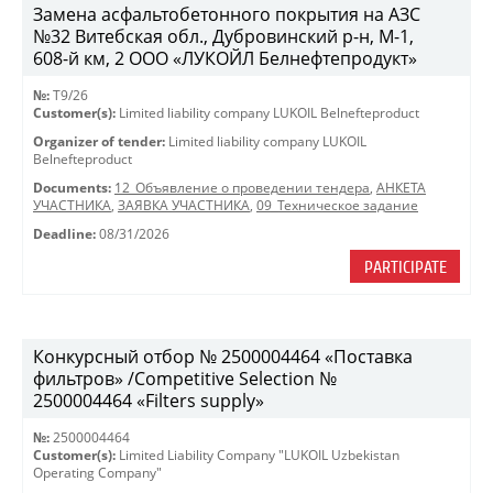
Замена асфальтобетонного покрытия на АЗС
№32 Витебская обл., Дубровинский р-н, М-1,
608-й км, 2 ООО «ЛУКОЙЛ Белнефтепродукт»
№:
T9/26
Customer(s):
Limited liability company LUKOIL Belnefteproduct
Organizer of tender:
Limited liability company LUKOIL
Belnefteproduct
Documents:
12_Объявление о проведении тендера
,
АНКЕТА
УЧАСТНИКА
,
ЗАЯВКА УЧАСТНИКА
,
09_Техническое задание
Deadline:
08/31/2026
PARTICIPATE
Конкурсный отбор № 2500004464 «Поставка
фильтров» /Competitive Selection №
2500004464 «Filters supply»
№:
2500004464
Customer(s):
Limited Liability Company "LUKOIL Uzbekistan
Operating Company"