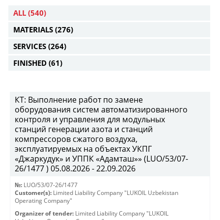
ALL
(540)
MATERIALS
(276)
SERVICES
(264)
FINISHED
(61)
КТ: Выполнение работ по замене
оборудования систем автоматизированного
контроля и управления для модульных
станций генерации азота и станций
компрессоров сжатого воздуха,
эксплуатируемых на объектах УКПГ
«Джаркудук» и УППК «Адамташ»» (LUO/53/07-
26/1477 ) 05.08.2026 - 22.09.2026
№:
LUO/53/07-26/1477
Customer(s):
Limited Liability Company "LUKOIL Uzbekistan
Operating Company"
Organizer of tender:
Limited Liability Company "LUKOIL