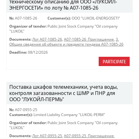
техническому описанию для ООО «ЛУКОЙЛ-
ЭНЕРГОСЕТИ» по лоту № A07-1085-26
№:
A07-1085-26
Customer(s):
OOO "LUKOIL-ENERGOSETI"
Organizer of tender:
Public Joint Stock Company "Oil company
"LUKOIL"
Documents:
Лот A07-1085-26
,
A07-1085-26_Приглашение
,
3.
Общие сведения об объекте и предмете тендера A07-1085-26
Deadline:
08/12/2026
PARTICIPATE
Поставка шкафов телемеханики, учета воды,
контроля загазованности с ШМР и ПНР для
ООО "ЛУКОЙЛ-ПЕРМЬ"
№:
A07-0955-25
Customer(s):
Limited Liability Company "LUKOIL-PERM"
Organizer of tender:
Public Joint Stock Company "Oil company
"LUKOIL"
Documents:
Лот A07-0955-25
,
A07-0955-25_Приглашение
,