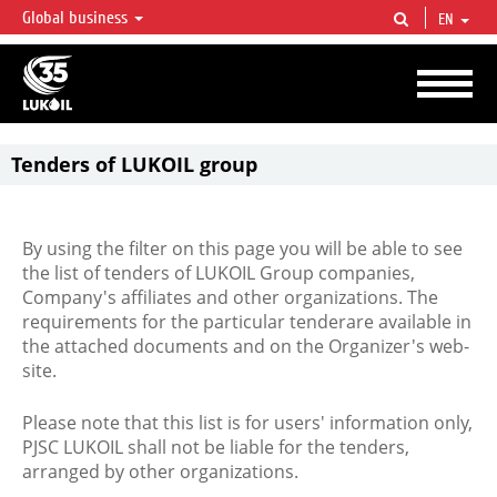
Global business
EN
LUKOIL OVERVIEW
LUKOIL is one of the largest oil & gas vertical integrated companies in the world
accounting for over 2% of crude production and circa 1% of proved hydrocarbon
reserves globally.
Tenders of LUKOIL group
By using the filter on this page you will be able to see
the list of tenders of LUKOIL Group companies,
Company's affiliates and other organizations. The
requirements for the particular tenderare available in
the attached documents and on the Organizer's web-
site.
Please note that this list is for users' information only,
PJSC LUKOIL shall not be liable for the tenders,
arranged by other organizations.