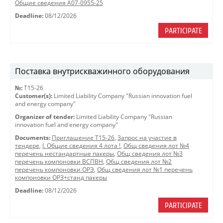
Общие сведения A07-0955-25
Deadline:
08/12/2026
PARTICIPATE
Поставка внутрискважинного оборудования
№:
Т15-26
Customer(s):
Limited Liability Company "Russian innovation fuel
and energy company"
Organizer of tender:
Limited Liability Company "Russian
innovation fuel and energy company"
Documents:
Приглашение Т15-26
,
Запрос на участие в
тендере
,
I. Общие сведения 4 лота !
,
Общ сведения лот №4
перечень нестандартные пакеры
,
Общ сведения лот №3
перечень компоновки ВСПВН
,
Общ сведения лот №2
перечень компоновки ОРЭ
,
Общ сведения лот №1 перечень
компоновки ОРЗ+станд пакеры
Deadline:
08/12/2026
PARTICIPATE