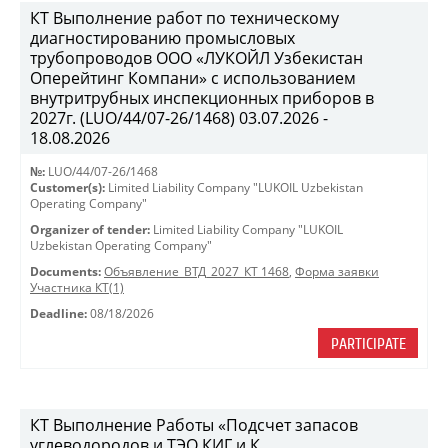
КТ Выполнение работ по техническому
диагностированию промысловых
трубопроводов ООО «ЛУКОЙЛ Узбекистан
Оперейтинг Компани» с использованием
внутритрубных инспекционных приборов в
2027г. (LUO/44/07-26/1468) 03.07.2026 -
18.08.2026
№:
LUO/44/07-26/1468
Customer(s):
Limited Liability Company "LUKOIL Uzbekistan
Operating Company"
Organizer of tender:
Limited Liability Company "LUKOIL
Uzbekistan Operating Company"
Documents:
Объявление_ВТД_2027_КТ 1468
,
Форма заявки
Участника КТ(1)
Deadline:
08/18/2026
PARTICIPATE
КТ Выполнение Работы «Подсчет запасов
углеводородов и ТЭО КИГ и К