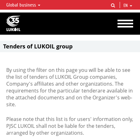
Global business
EN
LUKOIL OVERVIEW
LUKOIL is one of the largest oil & gas vertical integrated companies in the world
accounting for over 2% of crude production and circa 1% of proved hydrocarbon
reserves globally.
Tenders of LUKOIL group
By using the filter on this page you will be able to see
the list of tenders of LUKOIL Group companies,
Company's affiliates and other organizations. The
requirements for the particular tenderare available in
the attached documents and on the Organizer's web-
site.
Please note that this list is for users' information only,
PJSC LUKOIL shall not be liable for the tenders,
arranged by other organizations.