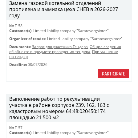
Замена газовой котельной отделений
пропилена и аммиака цеха СНЕВ в 2026-2027
году
№:
Т-58
Customer(s):
Limited liability company "Saratovorgsintez"
Organizer of tender:
Limited liability company "Saratovorgsintez"
Documents:
Запрос для участника Тендера
,
Общие сведения
об объекте и предмете проведения тендера
,
Приглашение
на тендер
Deadline:
08/07/2026
PARTICIPATE
Выполнение работ по рекультивации
участка в районе корпусов 239, 162, 163 с
кадастровым номером 64:48:020450:174
площадью 21 500 м2
№:
T-57
Customer(s):
Limited liability company "Saratovorgsintez"