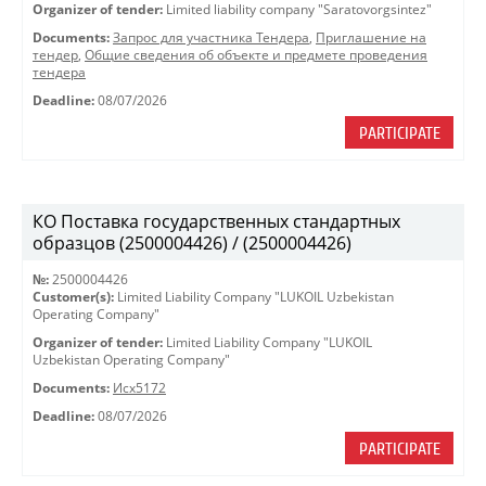
Organizer of tender:
Limited liability company "Saratovorgsintez"
Documents:
Запрос для участника Тендера
,
Приглашение на
тендер
,
Общие сведения об объекте и предмете проведения
тендера
Deadline:
08/07/2026
PARTICIPATE
КО Поставка государственных стандартных
образцов (2500004426) / (2500004426)
№:
2500004426
Customer(s):
Limited Liability Company "LUKOIL Uzbekistan
Operating Company"
Organizer of tender:
Limited Liability Company "LUKOIL
Uzbekistan Operating Company"
Documents:
Исх5172
Deadline:
08/07/2026
PARTICIPATE