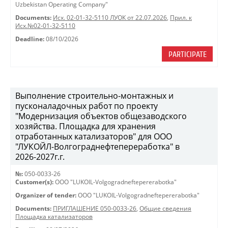
Uzbekistan Operating Company"
Documents:
Исх. 02-01-32-5110 ЛУОК от 22.07.2026
,
Прил. к
Исх.№02-01-32-5110
Deadline:
08/10/2026
PARTICIPATE
Выполнение строительно-монтажных и
пусконаладочных работ по проекту
"Модернизация объектов общезаводского
хозяйства. Площадка для хранения
отработанных катализаторов" для ООО
"ЛУКОЙЛ-Волгограднефтепереработка" в
2026-2027г.г.
№:
050-0033-26
Customer(s):
OOO "LUKOIL-Volgogradneftepererabotka"
Organizer of tender:
OOO "LUKOIL-Volgogradneftepererabotka"
Documents:
ПРИГЛАШЕНИЕ 050-0033-26
,
Общие сведения
Площадка катализаторов