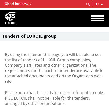
Global business
EN
LUKOIL OVERVIEW
LUKOIL is one of the largest oil & gas vertical integrated companies in the world
accounting for over 2% of crude production and circa 1% of proved hydrocarbon
reserves globally.
Tenders of LUKOIL group
By using the filter on this page you will be able to see
the list of tenders of LUKOIL Group companies,
Company's affiliates and other organizations. The
requirements for the particular tenderare available in
the attached documents and on the Organizer's web-
site.
Please note that this list is for users' information only,
PJSC LUKOIL shall not be liable for the tenders,
arranged by other organizations.