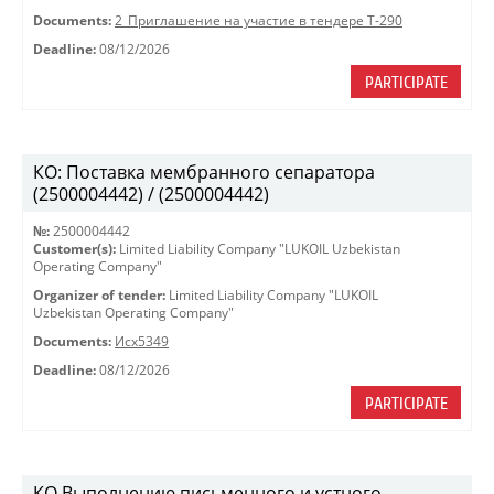
Documents:
2_Приглашение на участие в тендере Т-290
Deadline:
08/12/2026
PARTICIPATE
КО: Поставка мембранного сепаратора
(2500004442) / (2500004442)
№:
2500004442
Customer(s):
Limited Liability Company "LUKOIL Uzbekistan
Operating Company"
Organizer of tender:
Limited Liability Company "LUKOIL
Uzbekistan Operating Company"
Documents:
Исх5349
Deadline:
08/12/2026
PARTICIPATE
КО Выполнению письменного и устного