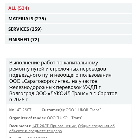
ALL
(534)
MATERIALS
(275)
SERVICES
(259)
FINISHED
(72)
Выполнение работ по капитальному
ремонту путей и стрелочных переводов
подъездного пути необщего пользования
ООО «Саратоворгсинтез» на участке
железнодорожных перевозок УЖДП г.
Волгоград ООО «ЛУКОЙЛ-Транс» в г. Саратов
в 2026 г.
№:
14Т-26ЛТ
Customer(s):
OOO "LUKOIL-Trans"
Organizer of tender:
OOO "LUKOIL-Trans"
Documents:
14Т-26ЛТ_Приглашение
,
Общие сведения об
объекте и предмете тендера