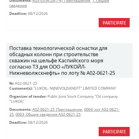
Documents:
A03-0354-26(1-4)_Приглашение
,
1. Общие
сведения
Deadline:
08/12/2026
PARTICIPATE
Поставка технологической оснастки для
обсадных колонн при строительстве
скважин на шельфе Каспийского моря
согласно ТЗ для ООО «ЛУКОЙЛ-
Нижневолжскнефть» по лоту № A02-0621-25
№:
A02-0621-25
Customer(s):
"LUKOIL- NIJNEVOLJSKNEFT" LIMITED COMPANY
Organizer of tender:
Public Joint Stock Company "Oil company
"LUKOIL"
Documents:
A02-0621-25_Приглашение
,
0004_лот A02-0621-
25
,
0003_Общие сведения A02-0621-25
Deadline:
08/12/2026
PARTICIPATE