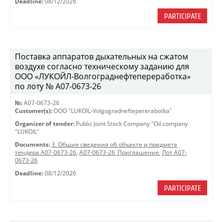
Deadline:
08/12/2026
PARTICIPATE
Поставка аппаратов дыхательных на сжатом
воздухе согласно техническому заданию для
ООО «ЛУКОЙЛ-Волгограднефтепереработка»
по лоту № A07-0673-26
№:
A07-0673-26
Customer(s):
OOO "LUKOIL-Volgogradneftepererabotka"
Organizer of tender:
Public Joint Stock Company "Oil company
"LUKOIL"
Documents:
3. Общие сведения об объекте и предмете
тендера A07-0673-26
,
A07-0673-26_Приглашение
,
Лот A07-
0673-26
Deadline:
08/12/2026
PARTICIPATE