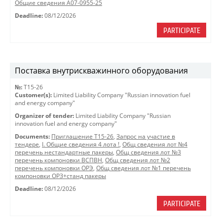
Общие сведения A07-0955-25
Deadline:
08/12/2026
PARTICIPATE
Поставка внутрискважинного оборудования
№:
Т15-26
Customer(s):
Limited Liability Company "Russian innovation fuel
and energy company"
Organizer of tender:
Limited Liability Company "Russian
innovation fuel and energy company"
Documents:
Приглашение Т15-26
,
Запрос на участие в
тендере
,
I. Общие сведения 4 лота !
,
Общ сведения лот №4
перечень нестандартные пакеры
,
Общ сведения лот №3
перечень компоновки ВСПВН
,
Общ сведения лот №2
перечень компоновки ОРЭ
,
Общ сведения лот №1 перечень
компоновки ОРЗ+станд пакеры
Deadline:
08/12/2026
PARTICIPATE