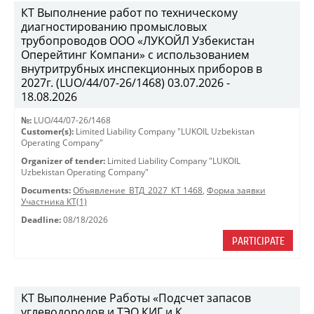
КТ Выполнение работ по техническому
диагностированию промысловых
трубопроводов ООО «ЛУКОЙЛ Узбекистан
Оперейтинг Компани» с использованием
внутритрубных инспекционных приборов в
2027г. (LUO/44/07-26/1468) 03.07.2026 -
18.08.2026
№:
LUO/44/07-26/1468
Customer(s):
Limited Liability Company "LUKOIL Uzbekistan
Operating Company"
Organizer of tender:
Limited Liability Company "LUKOIL
Uzbekistan Operating Company"
Documents:
Объявление_ВТД_2027_КТ 1468
,
Форма заявки
Участника КТ(1)
Deadline:
08/18/2026
PARTICIPATE
КТ Выполнение Работы «Подсчет запасов
углеводородов и ТЭО КИГ и К