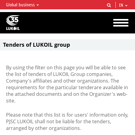
Global business
EN
LUKOIL OVERVIEW
LUKOIL is one of the largest oil & gas vertical integrated companies in the world
accounting for over 2% of crude production and circa 1% of proved hydrocarbon
reserves globally.
Tenders of LUKOIL group
By using the filter on this page you will be able to see
the list of tenders of LUKOIL Group companies,
Company's affiliates and other organizations. The
requirements for the particular tenderare available in
the attached documents and on the Organizer's web-
site.
Please note that this list is for users' information only,
PJSC LUKOIL shall not be liable for the tenders,
arranged by other organizations.