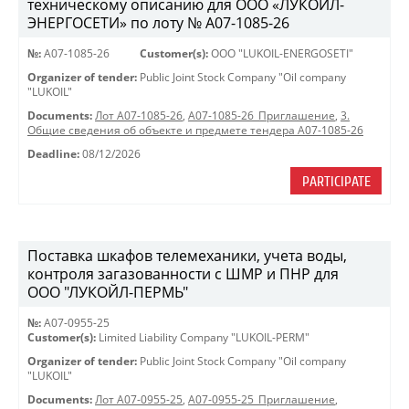
техническому описанию для ООО «ЛУКОЙЛ-
ЭНЕРГОСЕТИ» по лоту № A07-1085-26
№:
A07-1085-26
Customer(s):
OOO "LUKOIL-ENERGOSETI"
Organizer of tender:
Public Joint Stock Company "Oil company
"LUKOIL"
Documents:
Лот A07-1085-26
,
A07-1085-26_Приглашение
,
3.
Общие сведения об объекте и предмете тендера A07-1085-26
Deadline:
08/12/2026
PARTICIPATE
Поставка шкафов телемеханики, учета воды,
контроля загазованности с ШМР и ПНР для
ООО "ЛУКОЙЛ-ПЕРМЬ"
№:
A07-0955-25
Customer(s):
Limited Liability Company "LUKOIL-PERM"
Organizer of tender:
Public Joint Stock Company "Oil company
"LUKOIL"
Documents:
Лот A07-0955-25
,
A07-0955-25_Приглашение
,