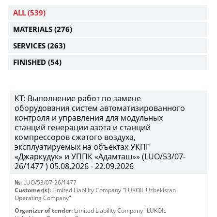
ALL
(539)
MATERIALS
(276)
SERVICES
(263)
FINISHED
(54)
КТ: Выполнение работ по замене
оборудования систем автоматизированного
контроля и управления для модульных
станций генерации азота и станций
компрессоров сжатого воздуха,
эксплуатируемых на объектах УКПГ
«Джаркудук» и УППК «Адамташ»» (LUO/53/07-
26/1477 ) 05.08.2026 - 22.09.2026
№:
LUO/53/07-26/1477
Customer(s):
Limited Liability Company "LUKOIL Uzbekistan
Operating Company"
Organizer of tender:
Limited Liability Company "LUKOIL