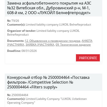
Замена асфальтобетонного покрытия на АЗС
№32 Витебская обл., Дубровинский р-н, М-1,
608-й км, 2 ООО «ЛУКОЙЛ Белнефтепродукт»
№:
T9/26
Customer(s):
Limited liability company LUKOIL Belnefteproduct
Organizer of tender:
Limited liability company LUKOIL
Belnefteproduct
Documents:
12_Объявление о проведении тендера
,
АНКЕТА
УЧАСТНИКА
,
ЗАЯВКА УЧАСТНИКА
,
09_Техническое задание
Deadline:
08/31/2026
PARTICIPATE
Конкурсный отбор № 2500004464 «Поставка
фильтров» /Competitive Selection №
2500004464 «Filters supply»
№:
2500004464
Customer(s):
Limited Liability Company "LUKOIL Uzbekistan
Operating Company"