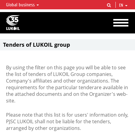
Global business
EN
LUKOIL OVERVIEW
LUKOIL is one of the largest oil & gas vertical integrated companies in the world
accounting for over 2% of crude production and circa 1% of proved hydrocarbon
reserves globally.
Tenders of LUKOIL group
By using the filter on this page you will be able to see
the list of tenders of LUKOIL Group companies,
Company's affiliates and other organizations. The
requirements for the particular tenderare available in
the attached documents and on the Organizer's web-
site.
Please note that this list is for users' information only,
PJSC LUKOIL shall not be liable for the tenders,
arranged by other organizations.