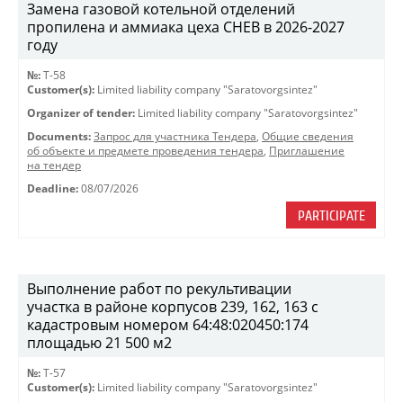
Замена газовой котельной отделений
пропилена и аммиака цеха СНЕВ в 2026-2027
году
№:
Т-58
Customer(s):
Limited liability company "Saratovorgsintez"
Organizer of tender:
Limited liability company "Saratovorgsintez"
Documents:
Запрос для участника Тендера
,
Общие сведения
об объекте и предмете проведения тендера
,
Приглашение
на тендер
Deadline:
08/07/2026
PARTICIPATE
Выполнение работ по рекультивации
участка в районе корпусов 239, 162, 163 с
кадастровым номером 64:48:020450:174
площадью 21 500 м2
№:
T-57
Customer(s):
Limited liability company "Saratovorgsintez"