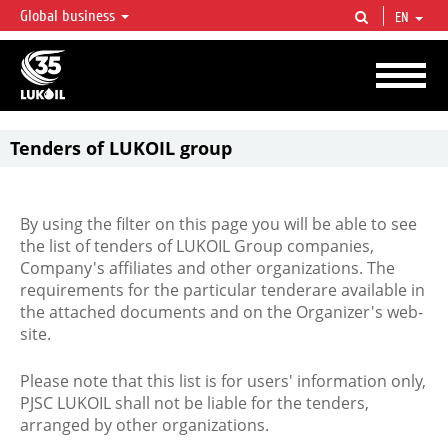
Global business
EN
LUKOIL OVERVIEW
LUKOIL is one of the largest oil & gas vertical integrated companies in the world
accounting for over 2% of crude production and circa 1% of proved hydrocarbon
reserves globally.
Tenders of LUKOIL group
By using the filter on this page you will be able to see
the list of tenders of LUKOIL Group companies,
Company's affiliates and other organizations. The
requirements for the particular tenderare available in
the attached documents and on the Organizer's web-
site.
Please note that this list is for users' information only,
PJSC LUKOIL shall not be liable for the tenders,
arranged by other organizations.