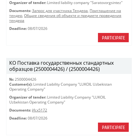
Organizer of tender:
Limited liability company "Saratovorgsintez"
Documents:
Запрос для участника Тендера
,
Приглашение на
тендер
,
Общие сведения об объекте и предмете проведения
тендера
Deadline:
08/07/2026
PARTICIPATE
КО Поставка государственных стандартных
образцов (2500004426) / (2500004426)
№:
2500004426
Customer(s):
Limited Liability Company "LUKOIL Uzbekistan
Operating Company"
Organizer of tender:
Limited Liability Company "LUKOIL
Uzbekistan Operating Company"
Documents:
Исх5172
Deadline:
08/07/2026
PARTICIPATE