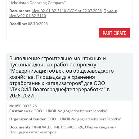
Uzbekistan Operating Company"
Documents:
Исх. 02-01-32-5110 ЛУОК от 22.07.2026
,
Прил. к
Исх.№02-01-32-5110
Deadline:
08/10/2026
PARTICIPATE
Выполнение строительно-монтажных и
пусконаладочных работ по проекту
"Модернизация объектов общезаводского
хозяйства. Площадка для хранения
отработанных катализаторов" для ООО
"ЛУКОЙЛ-Волгограднефтепереработка" в
2026-2027г.г.
№:
050-0033-26
Customer(s):
OOO "LUKOIL-Volgogradneftepererabotka"
Organizer of tender:
OOO "LUKOIL-Volgogradneftepererabotka"
Documents:
ПРИГЛАШЕНИЕ 050-0033-26
,
Общие сведения
Площадка катализаторов