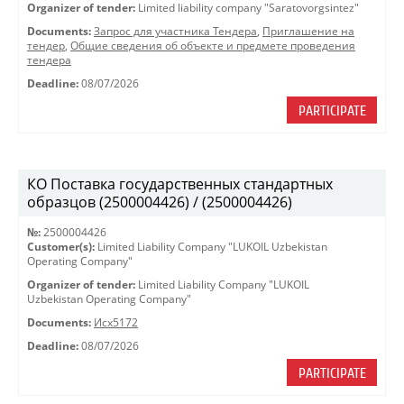
Organizer of tender:
Limited liability company "Saratovorgsintez"
Documents:
Запрос для участника Тендера
,
Приглашение на
тендер
,
Общие сведения об объекте и предмете проведения
тендера
Deadline:
08/07/2026
PARTICIPATE
КО Поставка государственных стандартных
образцов (2500004426) / (2500004426)
№:
2500004426
Customer(s):
Limited Liability Company "LUKOIL Uzbekistan
Operating Company"
Organizer of tender:
Limited Liability Company "LUKOIL
Uzbekistan Operating Company"
Documents:
Исх5172
Deadline:
08/07/2026
PARTICIPATE