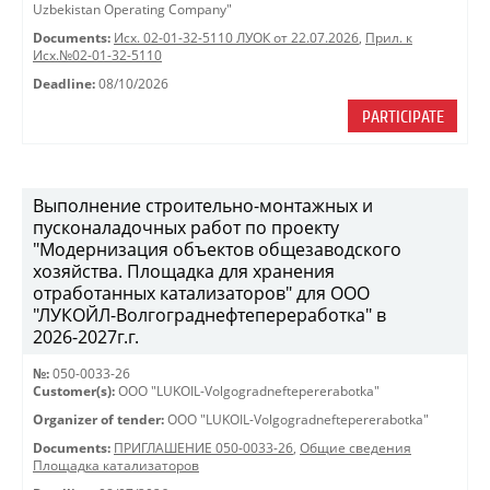
Uzbekistan Operating Company"
Documents:
Исх. 02-01-32-5110 ЛУОК от 22.07.2026
,
Прил. к
Исх.№02-01-32-5110
Deadline:
08/10/2026
PARTICIPATE
Выполнение строительно-монтажных и
пусконаладочных работ по проекту
"Модернизация объектов общезаводского
хозяйства. Площадка для хранения
отработанных катализаторов" для ООО
"ЛУКОЙЛ-Волгограднефтепереработка" в
2026-2027г.г.
№:
050-0033-26
Customer(s):
OOO "LUKOIL-Volgogradneftepererabotka"
Organizer of tender:
OOO "LUKOIL-Volgogradneftepererabotka"
Documents:
ПРИГЛАШЕНИЕ 050-0033-26
,
Общие сведения
Площадка катализаторов