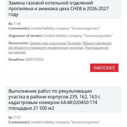
Замена газовой котельной отделений
пропилена и аммиака цеха СНЕВ в 2026-2027
году
№:
Т-58
Customer(s):
Limited liability company "Saratovorgsintez"
Organizer of tender:
Limited liability company "Saratovorgsintez"
Documents:
Запрос для участника Тендера
,
Общие сведения
об объекте и предмете проведения тендера
,
Приглашение
на тендер
Deadline:
08/07/2026
PARTICIPATE
Выполнение работ по рекультивации
участка в районе корпусов 239, 162, 163 с
кадастровым номером 64:48:020450:174
площадью 21 500 м2
№:
T-57
Customer(s):
Limited liability company "Saratovorgsintez"