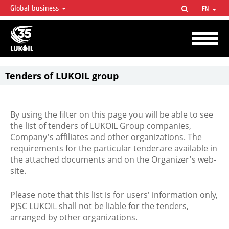
Global business
EN
LUKOIL OVERVIEW
LUKOIL is one of the largest oil & gas vertical integrated companies in the world
accounting for over 2% of crude production and circa 1% of proved hydrocarbon
reserves globally.
Tenders of LUKOIL group
By using the filter on this page you will be able to see
the list of tenders of LUKOIL Group companies,
Company's affiliates and other organizations. The
requirements for the particular tenderare available in
the attached documents and on the Organizer's web-
site.
Please note that this list is for users' information only,
PJSC LUKOIL shall not be liable for the tenders,
arranged by other organizations.