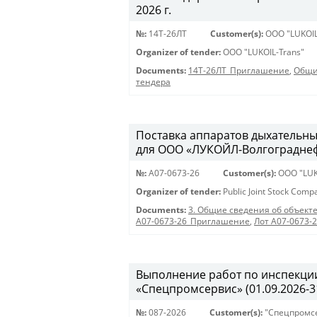
2026 г.
№:
14Т-26ЛТ
Customer(s):
OOO "LUKOIL
Organizer of tender:
OOO "LUKOIL-Trans"
Documents:
14Т-26ЛТ_Приглашение
,
Общи
тендера
Поставка аппаратов дыхательны
для ООО «ЛУКОЙЛ-Волгограднефт
№:
A07-0673-26
Customer(s):
OOO "LUK
Organizer of tender:
Public Joint Stock Com
Documents:
3. Общие сведения об объекте
A07-0673-26_Приглашение
,
Лот A07-0673-
Выполнение работ по инспекции
«Спецпромсервис» (01.09.2026-31
№:
087-2026
Customer(s):
"Спецпромс