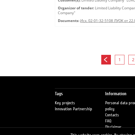
Customer(s):
Limited Liability Company "LU
Organizer of tender:
Limited Liability Comp
Company"
Documents:
Исх. 02-01-32-5108 ЛУОК от 22.
1
2
Tags
Information
Key projects
Personal data pro
Innovation Partnership
policy
Contacts
FAQ
Disclaimer
Petrol stations