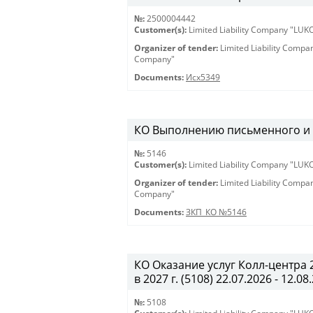
№:
2500004442
Customer(s):
Limited Liability Company "LU
Organizer of tender:
Limited Liability Comp
Company"
Documents:
Исх5349
КО Выполнению письменного и ус
№:
5146
Customer(s):
Limited Liability Company "LU
Organizer of tender:
Limited Liability Comp
Company"
Documents:
ЗКП_КО №5146
КО Оказание услуг Колл-центра
в 2027 г. (5108) 22.07.2026 - 12.08
№:
5108