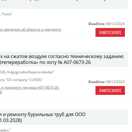
-Trans"
Deadline:
08/12/2026
е сведения об объекте и предмете
PARTICIPATE
х на сжатом воздухе согласно техническому заданию
епереработка» по лоту № A07-0673-26
OIL-Volgogradneftepererabotka"
pany "Oil company "LUKOIL"
Deadline:
08/12/2026
 и предмете тендера A07-0673-26
,
PARTICIPATE
26
 и ремонту бурильных труб для ООО
.03.2028)
ервис"