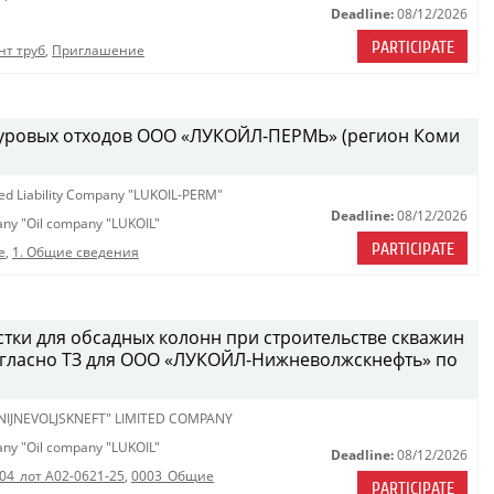
Deadline:
08/12/2026
PARTICIPATE
нт труб
,
Приглашение
 буровых отходов ООО «ЛУКОЙЛ-ПЕРМЬ» (регион Коми
ted Liability Company "LUKOIL-PERM"
Deadline:
08/12/2026
pany "Oil company "LUKOIL"
PARTICIPATE
е
,
1. Общие сведения
стки для обсадных колонн при строительстве скважин
огласно ТЗ для ООО «ЛУКОЙЛ-Нижневолжскнефть» по
 NIJNEVOLJSKNEFT" LIMITED COMPANY
pany "Oil company "LUKOIL"
Deadline:
08/12/2026
04_лот A02-0621-25
,
0003_Общие
PARTICIPATE