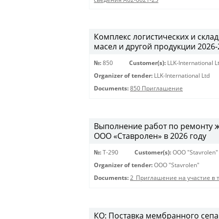
Комплекс логистических и скла
масел и другой продукции 2026-20
№:
850
Customer(s):
LLK-International L
Organizer of tender:
LLK-International Ltd
Documents:
850 Приглашение
Выполнение работ по ремонту 
ООО «Ставролен» в 2026 году
№:
Т-290
Customer(s):
OOO "Stavrolen"
Organizer of tender:
OOO "Stavrolen"
Documents:
2_Приглашение на участие в 
КО: Поставка мембранного сепар