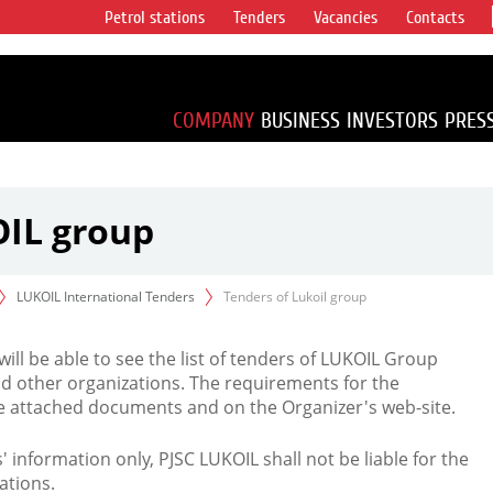
Petrol stations
Tenders
Vacancies
Contacts
s vertical
accounting for
irca 1% of proved
COMPANY
BUSINESS
INVESTORS
PRES
OIL group
LUKOIL International Tenders
Tenders of Lukoil group
 will be able to see the list of tenders of LUKOIL Group
d other organizations. The requirements for the
the attached documents and on the Organizer's web-site.
rs' information only, PJSC LUKOIL shall not be liable for the
ations.