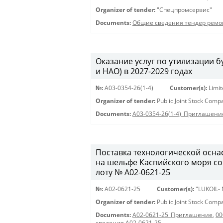
Organizer of tender:
"Спецпромсервис"
Documents:
Общие сведения тендер ремо
Оказание услуг по утилизации
и НАО) в 2027-2029 годах
№:
A03-0354-26(1-4)
Customer(s):
Limi
Organizer of tender:
Public Joint Stock Com
Documents:
A03-0354-26(1-4)_Приглашени
Поставка технологической осна
на шельфе Каспийского моря с
лоту № A02-0621-25
№:
A02-0621-25
Customer(s):
"LUKOIL-
Organizer of tender:
Public Joint Stock Com
Documents:
A02-0621-25_Приглашение
,
00
сведения A02-0621-25