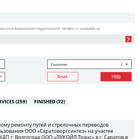
am and downstream organizations' tenders is available at
Customer
Reset
FIND
RVICES
(259)
FINISHED
(72)
ому ремонту путей и стрелочных переводов
ьзования ООО «Саратоворгсинтез» на участке
П г. Волгоград ООО «ЛУКОЙЛ-Транс» в г. Саратов в