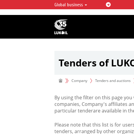
Global business
LUKOIL OVERVIEW
LUKOIL is one of the largest oil & ga
integrated companies in the world 
over 2% of crude production and c
hydrocarbon reserves globally.
Tenders of LUK
Company
Tenders and auctions
By using the filter on this page you
companies, Company's affiliates an
particular tenderare available in 
Please note that this list is for use
tenders, arranged by other organiz