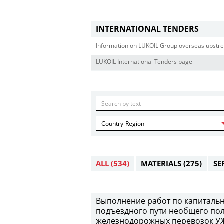
INTERNATIONAL TENDERS
Information on LUKOIL Group overseas upstre
LUKOIL International Tenders page
Country-Region
ALL
(534)
MATERIALS
(275)
SE
Выполнение работ по капитальн
подъездного пути необщего пол
железнодорожных перевозок УЖД