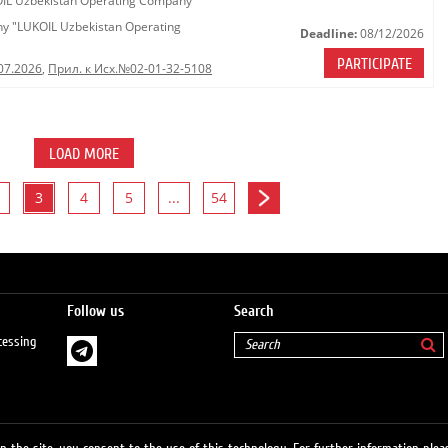
KOIL Uzbekistan Operating Company"
any "LUKOIL Uzbekistan Operating
Deadline:
08/12/2026
PARTICIPATE
07.2026
,
Прил. к Исх.№02-01-32-5108
LOAD MORE
3
4
5
...
54
Follow us
Search
cessing