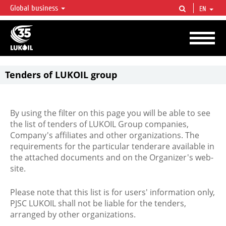
Global business
EN
LUKOIL OVERVIEW
LUKOIL is one of the largest oil & gas vertical integrated companies in the world
accounting for over 2% of crude production and circa 1% of proved hydrocarbon
reserves globally.
Tenders of LUKOIL group
By using the filter on this page you will be able to see
the list of tenders of LUKOIL Group companies,
Company's affiliates and other organizations. The
requirements for the particular tenderare available in
the attached documents and on the Organizer's web-
site.
Please note that this list is for users' information only,
PJSC LUKOIL shall not be liable for the tenders,
arranged by other organizations.