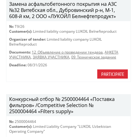
Замена асфальтобетонного покрытия на АЗС
№32 Витебская обл., Дубровинский р-н, М-1,
608-й км, 2 ООО «ЛУКОЙЛ Белнефтепродукт»
№:
T9/26
Customer(s):
Limited liability company LUKOIL Belnefteproduct
Organizer of tender:
Limited liability company LUKOIL
Belnefteproduct
Documents:
12_Объявление о проведении тендера
,
АНКЕТА
УЧАСТНИКА
,
ЗАЯВКА УЧАСТНИКА
,
09_Техническое задание
Deadline:
08/31/2026
PARTICIPATE
Конкурсный отбор № 2500004464 «Поставка
фильтров» /Competitive Selection №
2500004464 «Filters supply»
№:
2500004464
Customer(s):
Limited Liability Company "LUKOIL Uzbekistan
Operating Company"