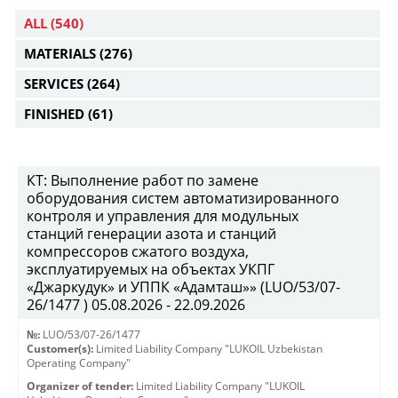
ALL
(540)
MATERIALS
(276)
SERVICES
(264)
FINISHED
(61)
КТ: Выполнение работ по замене
оборудования систем автоматизированного
контроля и управления для модульных
станций генерации азота и станций
компрессоров сжатого воздуха,
эксплуатируемых на объектах УКПГ
«Джаркудук» и УППК «Адамташ»» (LUO/53/07-
26/1477 ) 05.08.2026 - 22.09.2026
№:
LUO/53/07-26/1477
Customer(s):
Limited Liability Company "LUKOIL Uzbekistan
Operating Company"
Organizer of tender:
Limited Liability Company "LUKOIL