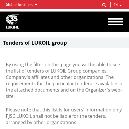
Global business
EN
LUKOIL OVERVIEW
LUKOIL is one of the largest oil & gas vertical integrated companies in the world
accounting for over 2% of crude production and circa 1% of proved hydrocarbon
reserves globally.
Tenders of LUKOIL group
By using the filter on this page you will be able to see
the list of tenders of LUKOIL Group companies,
Company's affiliates and other organizations. The
requirements for the particular tenderare available in
the attached documents and on the Organizer's web-
site.
Please note that this list is for users' information only,
PJSC LUKOIL shall not be liable for the tenders,
arranged by other organizations.