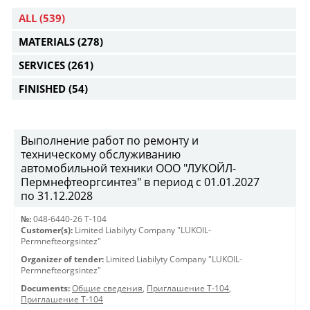
ALL
(539)
MATERIALS
(278)
SERVICES
(261)
FINISHED
(54)
Выполнение работ по ремонту и
техническому обслуживанию
автомобильной техники ООО "ЛУКОЙЛ-
Пермнефтеоргсинтез" в период с 01.01.2027
по 31.12.2028
№:
048-6440-26 Т-104
Customer(s):
Limited Liabilyty Company "LUKOIL-
Permnefteorgsintez"
Organizer of tender:
Limited Liabilyty Company "LUKOIL-
Permnefteorgsintez"
Documents:
Общие сведения
,
Приглашение Т-104
,
Приглашение Т-104