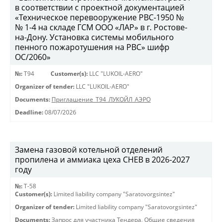
в соответствии с проектной документацией
«Техническое перевооружение РВС-1950 №
№ 1-4 на складе ГСМ ООО «ЛАР» в г. Ростове-
на-Дону. Установка системы мобильного
пенного пожаротушения на РВС» шифр
ОС/2060»
№:
Т94
Customer(s):
LLC "LUKOIL-AERO"
Organizer of tender:
LLC "LUKOIL-AERO"
Documents:
Приглашение_Т94_ЛУКОЙЛ_АЭРО
Deadline:
08/07/2026
Замена газовой котельной отделений
пропилена и аммиака цеха СНЕВ в 2026-2027
году
№:
Т-58
Customer(s):
Limited liability company "Saratovorgsintez"
Organizer of tender:
Limited liability company "Saratovorgsintez"
Documents:
Запрос для участника Тендера
,
Общие сведения