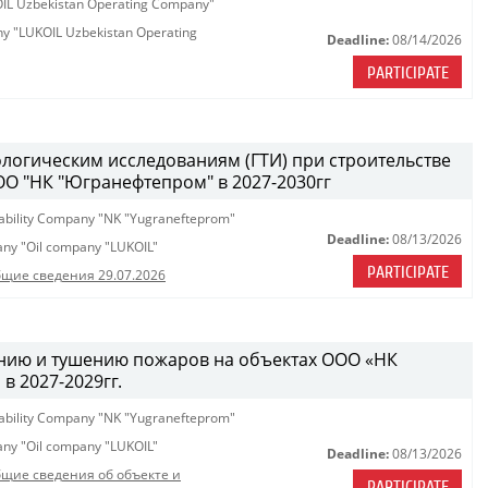
KOIL Uzbekistan Operating Company"
any "LUKOIL Uzbekistan Operating
Deadline:
08/14/2026
PARTICIPATE
ологическим исследованиям (ГТИ) при строительстве
ОО "НК "Югранефтепром" в 2027-2030гг
iability Company "NK "Yugranefteprom"
Deadline:
08/13/2026
pany "Oil company "LUKOIL"
PARTICIPATE
щие сведения 29.07.2026
ению и тушению пожаров на объектах ООО «НК
 2027-2029гг.
iability Company "NK "Yugranefteprom"
pany "Oil company "LUKOIL"
Deadline:
08/13/2026
щие сведения об объекте и
PARTICIPATE