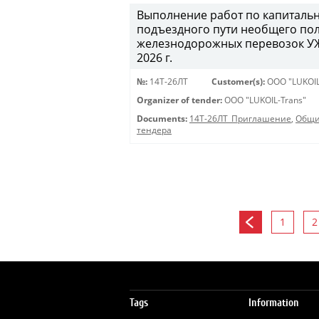
Выполнение работ по капитальн
подъездного пути необщего пол
железнодорожных перевозок УЖД
2026 г.
№:
14Т-26ЛТ
Customer(s):
OOO "LUKOIL
Organizer of tender:
OOO "LUKOIL-Trans"
Documents:
14Т-26ЛТ_Приглашение
,
Общи
тендера
1
2
Tags
Information