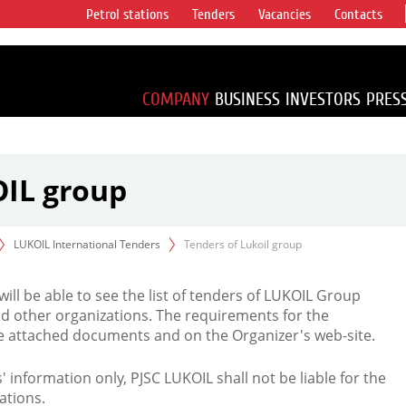
Petrol stations
Tenders
Vacancies
Contacts
s vertical
accounting for
irca 1% of proved
COMPANY
BUSINESS
INVESTORS
PRES
OIL group
LUKOIL International Tenders
Tenders of Lukoil group
 will be able to see the list of tenders of LUKOIL Group
d other organizations. The requirements for the
the attached documents and on the Organizer's web-site.
rs' information only, PJSC LUKOIL shall not be liable for the
ations.