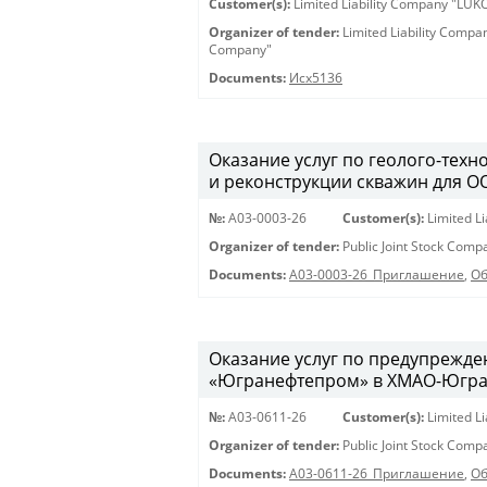
Customer(s):
Limited Liability Company "LU
Organizer of tender:
Limited Liability Comp
Company"
Documents:
Исх5136
Оказание услуг по геолого-техн
и реконструкции скважин для О
№:
A03-0003-26
Customer(s):
Limited L
Organizer of tender:
Public Joint Stock Com
Documents:
A03-0003-26_Приглашение
,
Об
Оказание услуг по предупрежд
«Югранефтепром» в ХМАО-Югра в
№:
A03-0611-26
Customer(s):
Limited L
Organizer of tender:
Public Joint Stock Com
Documents:
A03-0611-26_Приглашение
,
Об