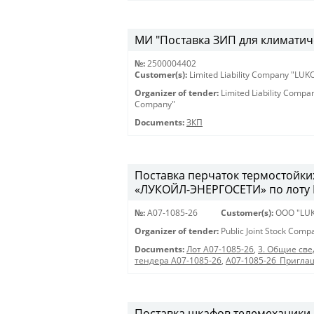
МИ "Поставка ЗИП для климатиче
№:
2500004402
Customer(s):
Limited Liability Company "LU
Organizer of tender:
Limited Liability Comp
Company"
Documents:
ЗКП
Поставка перчаток термостойки
«ЛУКОЙЛ-ЭНЕРГОСЕТИ» по лоту 
№:
A07-1085-26
Customer(s):
OOO "LUK
Organizer of tender:
Public Joint Stock Com
Documents:
Лот A07-1085-26
,
3. Общие све
тендера A07-1085-26
,
A07-1085-26_Пригла
Поставка шкафов телемеханики,