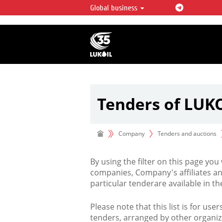
Global business
LUKOIL OVERVIEW
LUKOIL is one of the largest oil & ga
integrated companies in the world 
over 2% of crude production and c
hydrocarbon reserves globally.
Tenders of LUK
Company
Tenders and auctions
By using the filter on this page you
companies, Company's affiliates an
particular tenderare available in 
Please note that this list is for use
tenders, arranged by other organiz