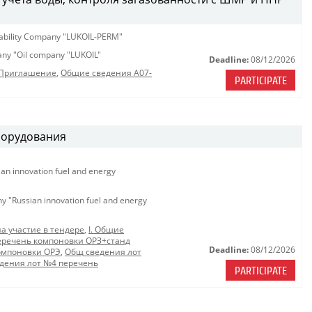
iability Company "LUKOIL-PERM"
pany "Oil company "LUKOIL"
Deadline:
08/12/2026
_Приглашение
,
Общие сведения A07-
PARTICIPATE
борудования
ian innovation fuel and energy
ny "Russian innovation fuel and energy
на участие в тендере
,
I. Общие
еречень компоновки ОРЗ+станд
Deadline:
08/12/2026
омпоновки ОРЭ
,
Общ сведения лот
дения лот №4 перечень
PARTICIPATE