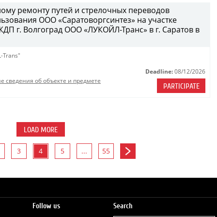
ому ремонту путей и стрелочных переводов
ьзования ООО «Саратоворгсинтез» на участке
П г. Волгоград ООО «ЛУКОЙЛ-Транс» в г. Саратов в
-Trans"
Deadline:
08/12/2026
е сведения об объекте и предмете
PARTICIPATE
LOAD MORE
3
4
5
...
55
Follow us
Search