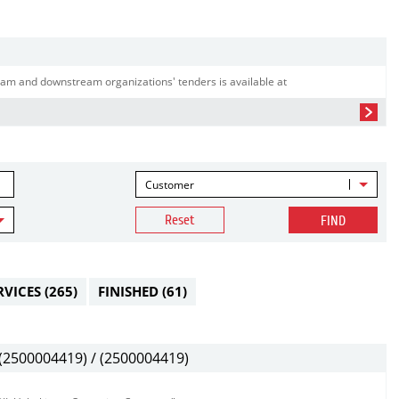
am and downstream organizations' tenders is available at
Customer
Reset
FIND
RVICES
(265)
FINISHED
(61)
2500004419) / (2500004419)