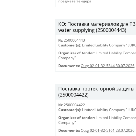
предмете тендера
КО: Поставка материалов для ТВС 
water supplying (2500004443)
№:
2500004443
Customer(s):
Limited Liability Company "LU
Organizer of tender:
Limited Liability Comp
Company"
Documents:
Outg 02-01-32-5344 30.07.2026
Поставка протекторной защиты (К
(2500004422)
№:
2500004422
Customer(s):
Limited Liability Company "LU
Organizer of tender:
Limited Liability Comp
Company"
Documents:
Outg 02-01-32-5161 23.07.2026