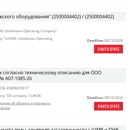
ского оборудования" (2500004402) / (2500004402)
KOIL Uzbekistan Operating Company"
any "LUKOIL Uzbekistan Operating
Deadline:
08/13/2026
PARTICIPATE
х согласно техническому описанию для ООО
№ A07-1085-26
OIL-ENERGOSETI"
pany "Oil company "LUKOIL"
Deadline:
08/12/2026
дения об объекте и предмете
PARTICIPATE
шение
 учета воды, контроля загазованности с ШМР и ПНР