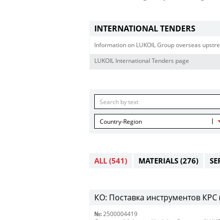
INTERNATIONAL TENDERS
Information on LUKOIL Group overseas upstre
LUKOIL International Tenders page
Country-Region
ALL
(541)
MATERIALS
(276)
SE
КО: Поставка инструментов КРС (
№:
2500004419