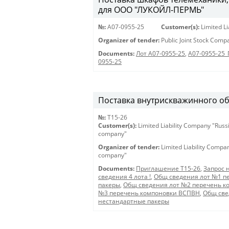
для ООО "ЛУКОЙЛ-ПЕРМЬ"
№:
A07-0955-25
Customer(s):
Limited L
Organizer of tender:
Public Joint Stock Com
Documents:
Лот A07-0955-25
,
A07-0955-25
0955-25
Поставка внутрискважинного о
№:
Т15-26
Customer(s):
Limited Liability Company "Russ
company"
Organizer of tender:
Limited Liability Compa
company"
Documents:
Приглашение Т15-26
,
Запрос 
сведения 4 лота !
,
Общ сведения лот №1 п
пакеры
,
Общ сведения лот №2 перечень к
№3 перечень компоновки ВСПВН
,
Общ све
нестандартные пакеры