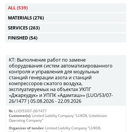
ALL
(539)
MATERIALS
(276)
SERVICES
(263)
FINISHED
(54)
КТ: Выполнение работ по замене
оборудования систем автоматизированного
контроля и управления для модульных
станций генерации азота и станций
компрессоров сжатого воздуха,
эксплуатируемых на объектах УКПГ
«Джаркудук» и УППК «Адамташ»» (LUO/53/07-
26/1477 ) 05.08.2026 - 22.09.2026
№:
LUO/53/07-26/1477
Customer(s):
Limited Liability Company "LUKOIL Uzbekistan
Operating Company"
Organizer of tender:
Limited Liability Company "LUKOIL