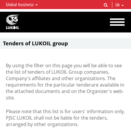
Global business
EN
LUKOIL OVERVIEW
LUKOIL is one of the largest oil & gas vertical integrated companies in the world
accounting for over 2% of crude production and circa 1% of proved hydrocarbon
reserves globally.
Tenders of LUKOIL group
By using the filter on this page you will be able to see
the list of tenders of LUKOIL Group companies,
Company's affiliates and other organizations. The
requirements for the particular tenderare available in
the attached documents and on the Organizer's web-
site.
Please note that this list is for users' information only,
PJSC LUKOIL shall not be liable for the tenders,
arranged by other organizations.