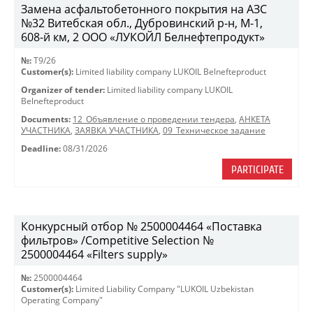
Замена асфальтобетонного покрытия на АЗС
№32 Витебская обл., Дубровинский р-н, М-1,
608-й км, 2 ООО «ЛУКОЙЛ Белнефтепродукт»
№:
T9/26
Customer(s):
Limited liability company LUKOIL Belnefteproduct
Organizer of tender:
Limited liability company LUKOIL
Belnefteproduct
Documents:
12_Объявление о проведении тендера
,
АНКЕТА
УЧАСТНИКА
,
ЗАЯВКА УЧАСТНИКА
,
09_Техническое задание
Deadline:
08/31/2026
PARTICIPATE
Конкурсный отбор № 2500004464 «Поставка
фильтров» /Competitive Selection №
2500004464 «Filters supply»
№:
2500004464
Customer(s):
Limited Liability Company "LUKOIL Uzbekistan
Operating Company"