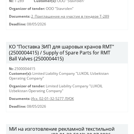
№:
Т-289
Customer(s):
OOO "Stavrolen"
Organizer of tender:
OOO "Stavrolen"
Documents:
2_Приглашение на участие в тендере Т-289
Deadline:
08/05/2026
КО "Поставка ЗИП для шаровых кранов RMT"
(2500004415) / Supply of Spare Parts for RMT
Ball Valves (2500004415)
№:
2500004415
Customer(s):
Limited Liability Company "LUKOIL Uzbekistan
Operating Company"
Organizer of tender:
Limited Liability Company "LUKOIL
Uzbekistan Operating Company"
Documents:
Исх. 02-01-32-5277 ЛУОК
Deadline:
08/05/2026
МИ на изготовление рекламной текстильной