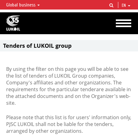
Global business
EN
LUKOIL OVERVIEW
LUKOIL is one of the largest oil & gas vertical integrated companies in the world
accounting for over 2% of crude production and circa 1% of proved hydrocarbon
reserves globally.
Tenders of LUKOIL group
By using the filter on this page you will be able to see
the list of tenders of LUKOIL Group companies,
Company's affiliates and other organizations. The
requirements for the particular tenderare available in
the attached documents and on the Organizer's web-
site.
Please note that this list is for users' information only,
PJSC LUKOIL shall not be liable for the tenders,
arranged by other organizations.