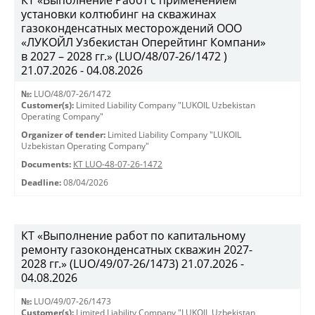
КТ «Выполнение Работ с применением
установки колтюбинг на скважинах
газоконденсатных месторождений ООО
«ЛУКОЙЛ Узбекистан Оперейтинг Компани»
в 2027 – 2028 гг.» (LUO/48/07-26/1472 )
21.07.2026 - 04.08.2026
№:
LUO/48/07-26/1472
Customer(s):
Limited Liability Company "LUKOIL Uzbekistan
Operating Company"
Organizer of tender:
Limited Liability Company "LUKOIL
Uzbekistan Operating Company"
Documents:
КТ LUO-48-07-26-1472
Deadline:
08/04/2026
КТ «Выполнение работ по капитальному
ремонту газоконденсатных скважин 2027-
2028 гг.» (LUO/49/07-26/1473) 21.07.2026 -
04.08.2026
№:
LUO/49/07-26/1473
Customer(s):
Limited Liability Company "LUKOIL Uzbekistan