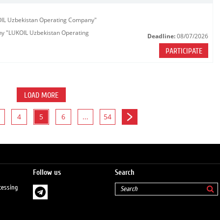
KOIL Uzbekistan Operating Company"
any "LUKOIL Uzbekistan Operating
Deadline:
08/07/2026
PARTICIPATE
LOAD MORE
4
5
6
...
54
Follow us
Search
cessing