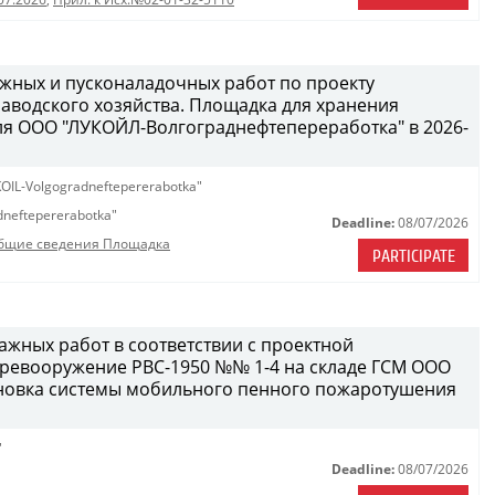
жных и пусконаладочных работ по проекту
водского хозяйства. Площадка для хранения
ля ООО "ЛУКОЙЛ-Волгограднефтепереработка" в 2026-
OIL-Volgogradneftepererabotka"
neftepererabotka"
Deadline:
08/07/2026
бщие сведения Площадка
PARTICIPATE
жных работ в соответствии с проектной
еревооружение РВС-1950 №№ 1-4 на складе ГСМ ООО
становка системы мобильного пенного пожаротушения
"
Deadline:
08/07/2026