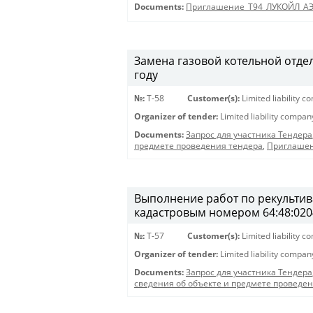
Documents:
Приглашение_Т94_ЛУКОЙЛ_А
Замена газовой котельной отде
году
№:
Т-58
Customer(s):
Limited liability 
Organizer of tender:
Limited liability compa
Documents:
Запрос для участника Тендера
предмете проведения тендера
,
Приглашен
Выполнение работ по рекультива
кадастровым номером 64:48:020
№:
T-57
Customer(s):
Limited liability 
Organizer of tender:
Limited liability compa
Documents:
Запрос для участника Тендера
сведения об объекте и предмете проведе