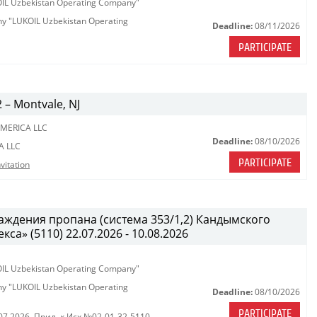
KOIL Uzbekistan Operating Company"
any "LUKOIL Uzbekistan Operating
Deadline:
08/11/2026
PARTICIPATE
2 – Montvale, NJ
MERICA LLC
Deadline:
08/10/2026
A LLC
PARTICIPATE
vitation
ждения пропана (система 353/1,2) Кандымского
а» (5110) 22.07.2026 - 10.08.2026
KOIL Uzbekistan Operating Company"
any "LUKOIL Uzbekistan Operating
Deadline:
08/10/2026
PARTICIPATE
07.2026
,
Прил. к Исх.№02-01-32-5110