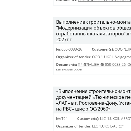
Выполнение строительно-монта
"Модернизация объектов общеза
отработанных катализаторов" д
2027г.г.
№:
050-0033-26
Customer(s):
OOO "LUK
Organizer of tender:
OOO "LUKOIL-Volgograd
Documents:
ПРИГЛАШЕНИЕ 050-0033-26
,
О
катализаторов
«Выполнение строительно-монта
документацией «Техническое п
«ЛАР» в г. Ростове-на-Дону. У
на РВС» шифр ОС/2060»
№:
Т94
Customer(s):
LLC "LUKOIL-AERO
Organizer of tender:
LLC "LUKOIL-AERO"