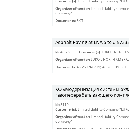
Customer(s):
Limited Liability Company "LU
Organizer of tender:
Limited Liability Comp
Company"
Documents:
ЗКП
Asphalt Paving at LNA Site # 5733
№:
46-26
Customer(s):
LUKOIL NORTH A
Organizer of tender:
LUKOIL NORTH AMERIC
Documents:
46-26 LNA-APP
,
46-26-LNA-Bid In
КО «Модернизация системы охла
газоперерабатывающего комплекс
№:
5110
Customer(s):
Limited Liability Company "LU
Organizer of tender:
Limited Liability Comp
Company"
Documents:
Исх. 02-01-32-5110 ЛУОК от 22.