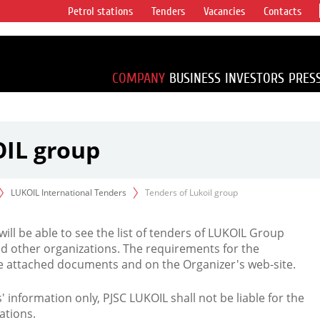
Petrol stations
Tenders
Vacancies
Contacts
s vertical
accounting for
irca 1% of proved
COMPANY
BUSINESS
INVESTORS
PRES
OIL group
LUKOIL International Tenders
Tenders of Lukoil group
 will be able to see the list of tenders of LUKOIL Group
d other organizations. The requirements for the
the attached documents and on the Organizer's web-site.
rs' information only, PJSC LUKOIL shall not be liable for the
ations.