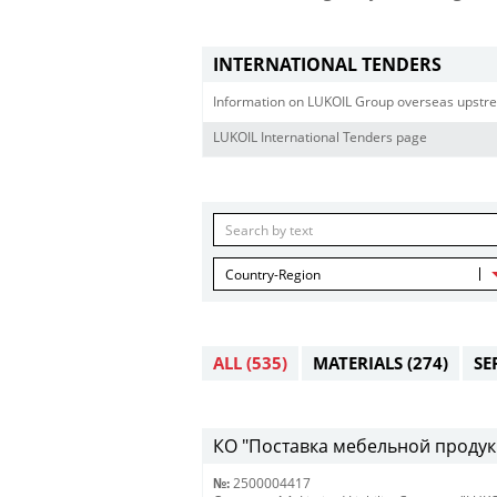
INTERNATIONAL TENDERS
Information on LUKOIL Group overseas upstre
LUKOIL International Tenders page
Country-Region
ALL
(535)
MATERIALS
(274)
SE
КО "Поставка мебельной продукц
№:
2500004417