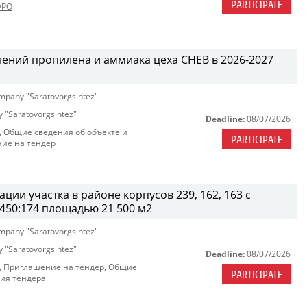
PARTICIPATE
ЭРО
лений пропилена и аммиака цеха СНЕВ в 2026-2027
company "Saratovorgsintez"
ny "Saratovorgsintez"
Deadline:
08/07/2026
,
Общие сведения об объекте и
PARTICIPATE
ие на тендер
ции участка в районе корпусов 239, 162, 163 с
450:174 площадью 21 500 м2
company "Saratovorgsintez"
ny "Saratovorgsintez"
Deadline:
08/07/2026
,
Приглашение на тендер
,
Общие
PARTICIPATE
ния тендера