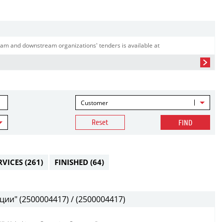
am and downstream organizations' tenders is available at
Customer
Reset
FIND
RVICES
(261)
FINISHED
(64)
ии" (2500004417) / (2500004417)