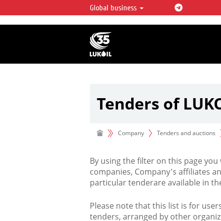
Global business
LUKOIL OVERVIEW
LUKOIL is one of the largest oil & ga
integrated companies in the world 
over 2% of crude production and c
hydrocarbon reserves globally.
Tenders of LUK
Company
Tenders and auctions
By using the filter on this page you
companies, Company's affiliates an
particular tenderare available in 
Please note that this list is for use
tenders, arranged by other organiz