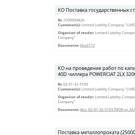
КО Поставка государственных ст
№:
2500004426
Customer(s):
Limited Liability Company "LU
Organizer of tender:
Limited Liability Comp
Company"
Documents:
Исх5172
КО на проведение работ по кап
40D чиллера POWERCIAT 2LX 3200 
№:
02-01-32-5193
Customer(s):
Limited Liability Company "LU
Organizer of tender:
Limited Liability Comp
Company"
Documents:
Исх. 02-01-32-5193 ЛУОК от 24.
Поставка металлопроката (25000