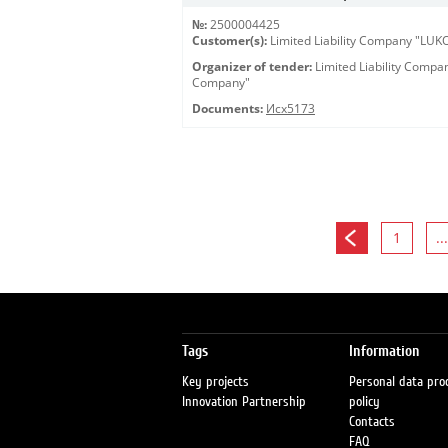
№:
2500004425
Customer(s):
Limited Liability Company "LU
Organizer of tender:
Limited Liability Comp
Company"
Documents:
Исх5173
1
...
Tags
Information
Key projects
Personal data pro
Innovation Partnership
policy
Contacts
FAQ