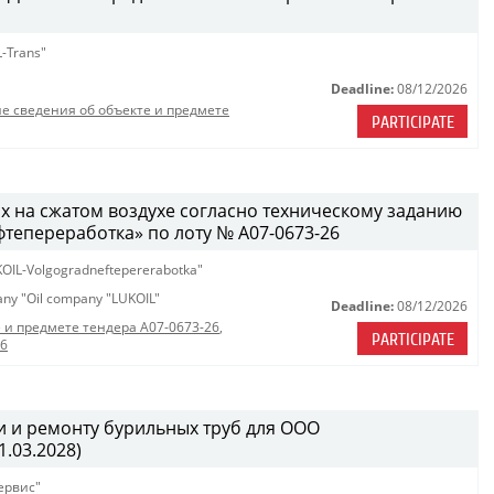
-Trans"
Deadline:
08/12/2026
е сведения об объекте и предмете
PARTICIPATE
х на сжатом воздухе согласно техническому заданию
епереработка» по лоту № A07-0673-26
OIL-Volgogradneftepererabotka"
pany "Oil company "LUKOIL"
Deadline:
08/12/2026
 и предмете тендера A07-0673-26
,
PARTICIPATE
26
 и ремонту бурильных труб для ООО
.03.2028)
ервис"