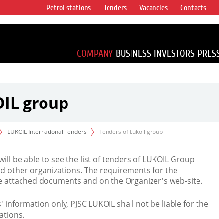
Petrol stations
Tenders
Vacancies
Contacts
s vertical
accounting for
irca 1% of proved
COMPANY
BUSINESS
INVESTORS
PRES
OIL group
LUKOIL International Tenders
Tenders of Lukoil group
 will be able to see the list of tenders of LUKOIL Group
d other organizations. The requirements for the
the attached documents and on the Organizer's web-site.
rs' information only, PJSC LUKOIL shall not be liable for the
ations.