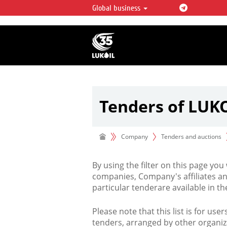
Global business
LUKOIL OVERVIEW
LUKOIL is one of the largest oil & ga
integrated companies in the world 
over 2% of crude production and c
hydrocarbon reserves globally.
Tenders of LUK
Company
Tenders and auctions
By using the filter on this page you
companies, Company's affiliates an
particular tenderare available in 
Please note that this list is for use
tenders, arranged by other organiz