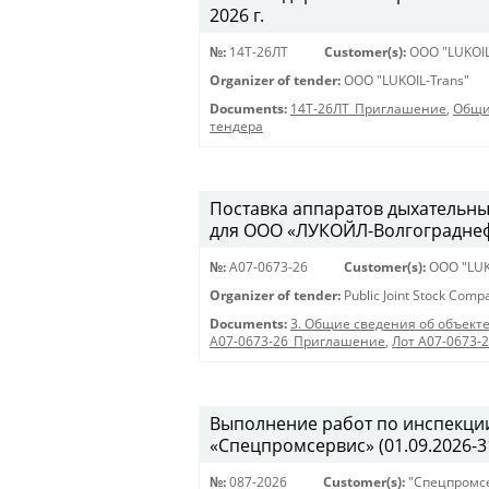
2026 г.
№:
14Т-26ЛТ
Customer(s):
OOO "LUKOIL
Organizer of tender:
OOO "LUKOIL-Trans"
Documents:
14Т-26ЛТ_Приглашение
,
Общи
тендера
Поставка аппаратов дыхательны
для ООО «ЛУКОЙЛ-Волгограднефт
№:
A07-0673-26
Customer(s):
OOO "LUK
Organizer of tender:
Public Joint Stock Com
Documents:
3. Общие сведения об объекте
A07-0673-26_Приглашение
,
Лот A07-0673-
Выполнение работ по инспекции
«Спецпромсервис» (01.09.2026-31
№:
087-2026
Customer(s):
"Спецпромс