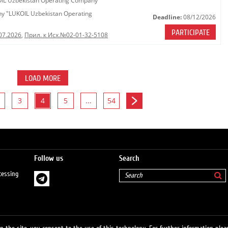
KOIL Uzbekistan Operating Company"
any "LUKOIL Uzbekistan Operating
Deadline:
08/12/2026
PARTICIPATE
07.2026
,
Прил. к Исх.№02-01-32-5108
LOAD MORE
3
4
5
...
54
Follow us
Search
cessing