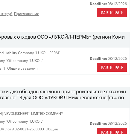
Deadline:
08/12/2026
PARTICIPATE
нт труб
,
Приглашение
 буровых отходов ООО «ЛУКОЙЛ-ПЕРМЬ» (регион Коми
ted Liability Company "LUKOIL-PERM"
Deadline:
08/12/2026
pany "Oil company "LUKOIL"
PARTICIPATE
е
,
1. Общие сведения
стки для обсадных колонн при строительстве скважин
огласно ТЗ для ООО «ЛУКОЙЛ-Нижневолжскнефть» по
 NIJNEVOLJSKNEFT" LIMITED COMPANY
pany "Oil company "LUKOIL"
Deadline:
08/12/2026
04_лот A02-0621-25
,
0003_Общие
PARTICIPATE