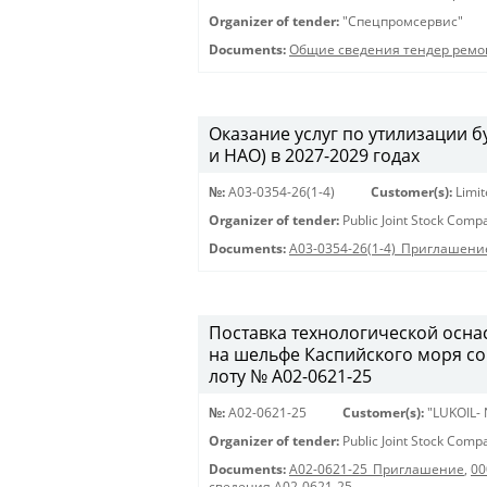
Organizer of tender:
"Спецпромсервис"
Documents:
Общие сведения тендер ремо
Оказание услуг по утилизации
и НАО) в 2027-2029 годах
№:
A03-0354-26(1-4)
Customer(s):
Limi
Organizer of tender:
Public Joint Stock Com
Documents:
A03-0354-26(1-4)_Приглашени
Поставка технологической осна
на шельфе Каспийского моря с
лоту № A02-0621-25
№:
A02-0621-25
Customer(s):
"LUKOIL-
Organizer of tender:
Public Joint Stock Com
Documents:
A02-0621-25_Приглашение
,
00
сведения A02-0621-25