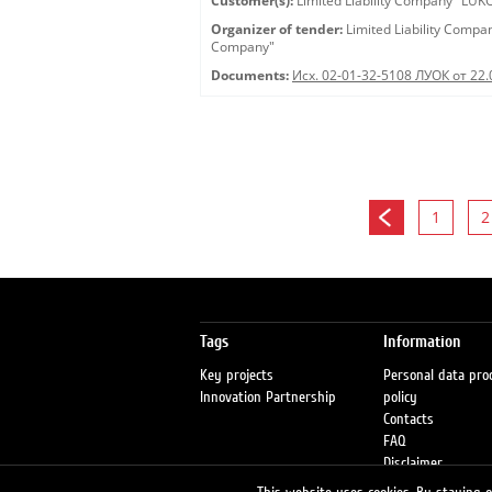
Customer(s):
Limited Liability Company "LU
Organizer of tender:
Limited Liability Comp
Company"
Documents:
Исх. 02-01-32-5108 ЛУОК от 22.
1
2
Tags
Information
Key projects
Personal data pro
Innovation Partnership
policy
Contacts
FAQ
Disclaimer
Petrol stations