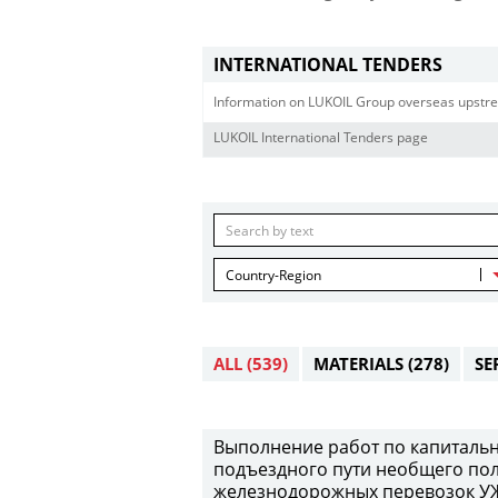
INTERNATIONAL TENDERS
Information on LUKOIL Group overseas upstre
LUKOIL International Tenders page
Country-Region
ALL
(539)
MATERIALS
(278)
SE
Выполнение работ по капитальн
подъездного пути необщего пол
железнодорожных перевозок УЖД