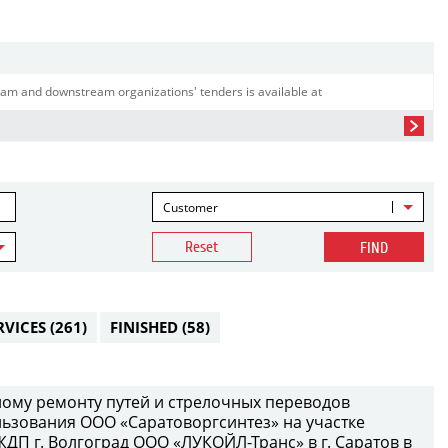
am and downstream organizations' tenders is available at
Customer
Reset
FIND
RVICES
(261)
FINISHED
(58)
ому ремонту путей и стрелочных переводов
ьзования ООО «Саратоворгсинтез» на участке
П г. Волгоград ООО «ЛУКОЙЛ-Транс» в г. Саратов в