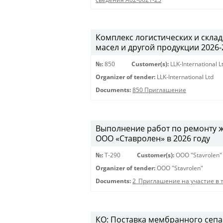
Комплекс логистических и скла
масел и другой продукции 2026-20
№:
850
Customer(s):
LLK-International L
Organizer of tender:
LLK-International Ltd
Documents:
850 Приглашение
Выполнение работ по ремонту 
ООО «Ставролен» в 2026 году
№:
Т-290
Customer(s):
OOO "Stavrolen"
Organizer of tender:
OOO "Stavrolen"
Documents:
2_Приглашение на участие в 
КО: Поставка мембранного сепар