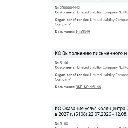
№:
2500004442
Customer(s):
Limited Liability Company "LU
Organizer of tender:
Limited Liability Comp
Company"
Documents:
Исх5349
КО Выполнению письменного и ус
№:
5146
Customer(s):
Limited Liability Company "LU
Organizer of tender:
Limited Liability Comp
Company"
Documents:
ЗКП_КО №5146
КО Оказание услуг Колл-центра
в 2027 г. (5108) 22.07.2026 - 12.08
№:
5108