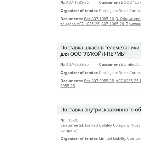
№:
A07-1085-26
Customer(s):
OOO "LUK
Organizer of tender:
Public Joint Stock Com
Documents:
Лот A07-1085-26
,
3. Общие све
тендера A07-1085-26
,
A07-1085-26_Пригла
Поставка шкафов телемеханики,
для ООО "ЛУКОЙЛ-ПЕРМЬ"
№:
A07-0955-25
Customer(s):
Limited L
Organizer of tender:
Public Joint Stock Com
Documents:
Лот A07-0955-25
,
A07-0955-25
0955-25
Поставка внутрискважинного о
№:
Т15-26
Customer(s):
Limited Liability Company "Russ
company"
Organizer of tender:
Limited Liability Compa