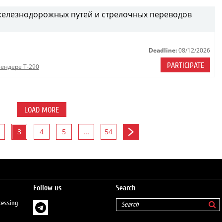
железнодорожных путей и стрелочных переводов
Deadline:
08/12/2026
PARTICIPATE
тендере Т-290
LOAD MORE
3
4
5
...
54
Follow us
Search
cessing