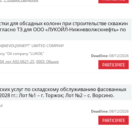
стки для обсадных колонн при строительстве скважин
огласно ТЗ для ООО «ЛУКОЙЛ-Нижневолжскнефть» по
 NIJNEVOLJSKNEFT" LIMITED COMPANY
pany "Oil company "LUKOIL"
Deadline:
08/12/2026
04_лот A02-0621-25
,
0003_Общие
PARTICIPATE
дских услуг по складскому обслуживанию фасованных
28 гг.: Лот №1 – г. Торжок; Лот №2 – с. Ворсино.
td
Deadline:
08/12/2026
PARTICIPATE