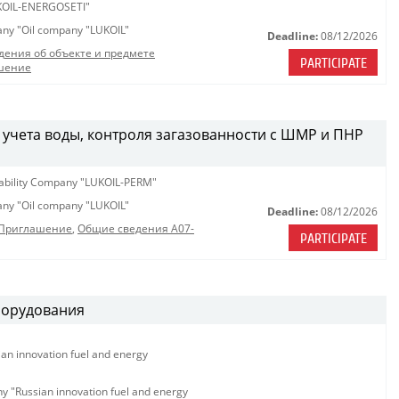
OIL-ENERGOSETI"
pany "Oil company "LUKOIL"
Deadline:
08/12/2026
дения об объекте и предмете
PARTICIPATE
шение
 учета воды, контроля загазованности с ШМР и ПНР
iability Company "LUKOIL-PERM"
pany "Oil company "LUKOIL"
Deadline:
08/12/2026
_Приглашение
,
Общие сведения A07-
PARTICIPATE
борудования
ian innovation fuel and energy
ny "Russian innovation fuel and energy