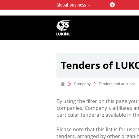
Global business
LUKOIL OVERVIEW
LUKOIL is one of the largest oil & ga
integrated companies in the world 
over 2% of crude production and c
hydrocarbon reserves globally.
Tenders of LUK
Company
Tenders and auctions
By using the filter on this page you
companies, Company's affiliates an
particular tenderare available in 
Please note that this list is for use
tenders, arranged by other organiz