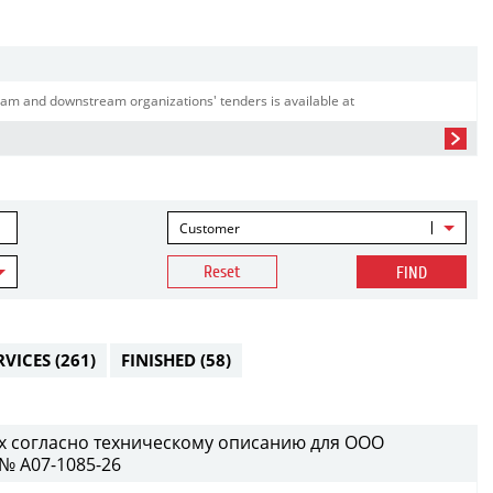
am and downstream organizations' tenders is available at
Customer
Reset
FIND
RVICES
(261)
FINISHED
(58)
х согласно техническому описанию для ООО
№ A07-1085-26