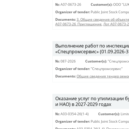
№:
A07-0673-26
Customer(s):
OOO "LUK
Organizer of tender:
Public Joint Stock Com
Documents:
3. Общие сведения об объекте
A07-0673-26_Приглашение
,
Лот A07-0673-
Выполнение работ по инспекции
«Спецпромсервис» (01.09.2026-31
№:
087-2026
Customer(s):
"Спецпромс
Organizer of tender:
"Спецпромсервис"
Documents:
Общие сведения тендер ремо
Оказание услуг по утилизации
и НАО) в 2027-2029 годах
№:
A03-0354-26(1-4)
Customer(s):
Limi
Organizer of tender:
Public Joint Stock Com
Documents:
A03-0354-26(1-4)_Приглашени