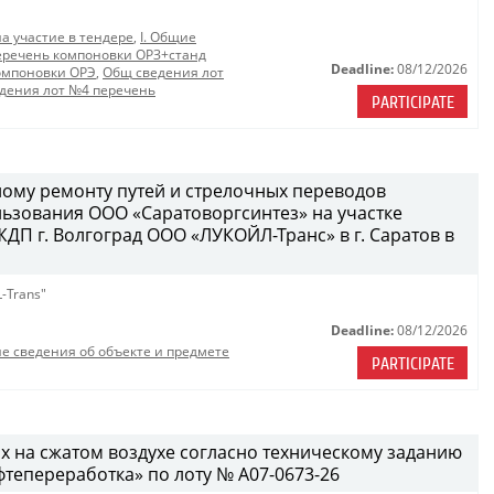
на участие в тендере
,
I. Общие
еречень компоновки ОРЗ+станд
Deadline:
08/12/2026
омпоновки ОРЭ
,
Общ сведения лот
дения лот №4 перечень
PARTICIPATE
ому ремонту путей и стрелочных переводов
ьзования ООО «Саратоворгсинтез» на участке
П г. Волгоград ООО «ЛУКОЙЛ-Транс» в г. Саратов в
-Trans"
Deadline:
08/12/2026
е сведения об объекте и предмете
PARTICIPATE
х на сжатом воздухе согласно техническому заданию
епереработка» по лоту № A07-0673-26