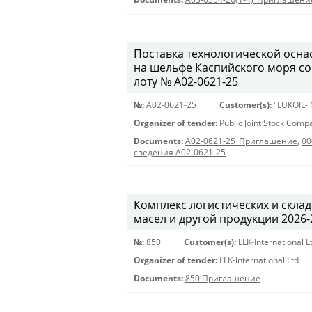
Поставка технологической осна
на шельфе Каспийского моря с
лоту № A02-0621-25
№:
A02-0621-25
Customer(s):
"LUKOIL-
Organizer of tender:
Public Joint Stock Com
Documents:
A02-0621-25_Приглашение
,
00
сведения A02-0621-25
Комплекс логистических и скла
масел и другой продукции 2026-20
№:
850
Customer(s):
LLK-International L
Organizer of tender:
LLK-International Ltd
Documents:
850 Приглашение