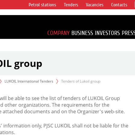
Petrol stations
Tenders
Vacancies
Contacts
s vertical
accounting for
irca 1% of proved
COMPANY
BUSINESS
INVESTORS
PRES
OIL group
LUKOIL International Tenders
Tenders of Lukoil group
 will be able to see the list of tenders of LUKOIL Group
d other organizations. The requirements for the
the attached documents and on the Organizer's web-site.
rs' information only, PJSC LUKOIL shall not be liable for the
ations.