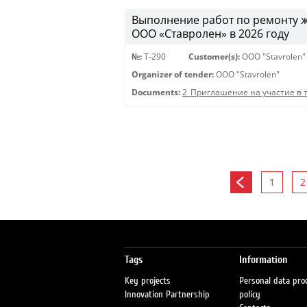
Выполнение работ по ремонту 
ООО «Ставролен» в 2026 году
№:
Т-290
Customer(s):
OOO "Stavrolen"
Organizer of tender:
OOO "Stavrolen"
Documents:
2_Приглашение на участие в 
1
2
Tags
Information
Key projects
Personal data pro
Innovation Partnership
policy