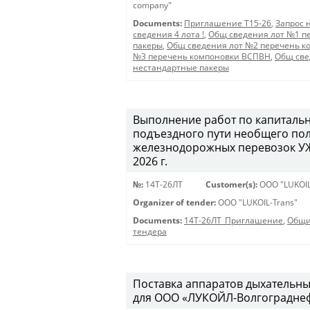
company"
Documents:
Приглашение Т15-26
,
Запрос 
сведения 4 лота !
,
Общ сведения лот №1 п
пакеры
,
Общ сведения лот №2 перечень к
№3 перечень компоновки ВСПВН
,
Общ све
нестандартные пакеры
Выполнение работ по капитальн
подъездного пути необщего пол
железнодорожных перевозок УЖД
2026 г.
№:
14Т-26ЛТ
Customer(s):
OOO "LUKOIL
Organizer of tender:
OOO "LUKOIL-Trans"
Documents:
14Т-26ЛТ_Приглашение
,
Общи
тендера
Поставка аппаратов дыхательны
для ООО «ЛУКОЙЛ-Волгограднефт