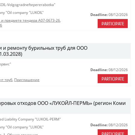
OIL-Volgogradneftepererabotka"
pany "Oil company "LUKOIL"
Deadline:
08/12/2026
 и предмете тендера A07-0673-26
,
PARTICIPATE
26
 и ремонту бурильных труб для ООО
.03.2028)
ервис"
Deadline:
08/12/2026
PARTICIPATE
нт труб
,
Приглашение
 буровых отходов ООО «ЛУКОЙЛ-ПЕРМЬ» (регион Коми
ted Liability Company "LUKOIL-PERM"
Deadline:
08/12/2026
pany "Oil company "LUKOIL"
PARTICIPATE
е
,
1. Общие сведения