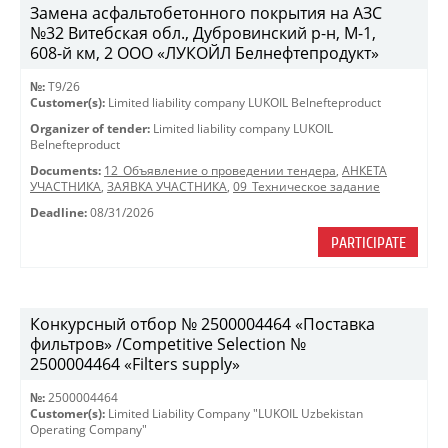
Замена асфальтобетонного покрытия на АЗС
№32 Витебская обл., Дубровинский р-н, М-1,
608-й км, 2 ООО «ЛУКОЙЛ Белнефтепродукт»
№:
T9/26
Customer(s):
Limited liability company LUKOIL Belnefteproduct
Organizer of tender:
Limited liability company LUKOIL
Belnefteproduct
Documents:
12_Объявление о проведении тендера
,
АНКЕТА
УЧАСТНИКА
,
ЗАЯВКА УЧАСТНИКА
,
09_Техническое задание
Deadline:
08/31/2026
PARTICIPATE
Конкурсный отбор № 2500004464 «Поставка
фильтров» /Competitive Selection №
2500004464 «Filters supply»
№:
2500004464
Customer(s):
Limited Liability Company "LUKOIL Uzbekistan
Operating Company"