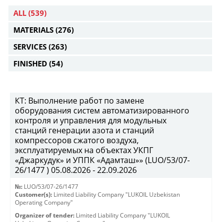
ALL
(539)
MATERIALS
(276)
SERVICES
(263)
FINISHED
(54)
КТ: Выполнение работ по замене
оборудования систем автоматизированного
контроля и управления для модульных
станций генерации азота и станций
компрессоров сжатого воздуха,
эксплуатируемых на объектах УКПГ
«Джаркудук» и УППК «Адамташ»» (LUO/53/07-
26/1477 ) 05.08.2026 - 22.09.2026
№:
LUO/53/07-26/1477
Customer(s):
Limited Liability Company "LUKOIL Uzbekistan
Operating Company"
Organizer of tender:
Limited Liability Company "LUKOIL