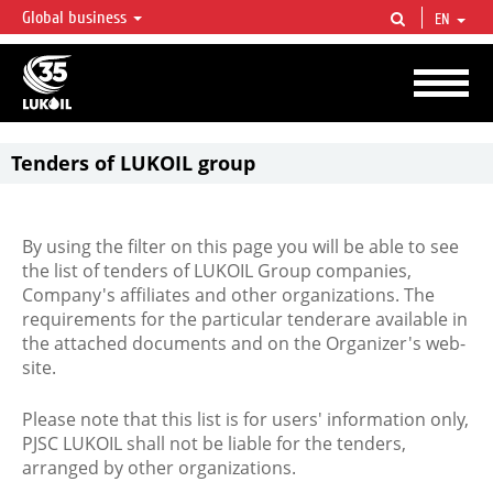
Global business
EN
LUKOIL OVERVIEW
LUKOIL is one of the largest oil & gas vertical integrated companies in the world
accounting for over 2% of crude production and circa 1% of proved hydrocarbon
reserves globally.
Tenders of LUKOIL group
By using the filter on this page you will be able to see
the list of tenders of LUKOIL Group companies,
Company's affiliates and other organizations. The
requirements for the particular tenderare available in
the attached documents and on the Organizer's web-
site.
Please note that this list is for users' information only,
PJSC LUKOIL shall not be liable for the tenders,
arranged by other organizations.