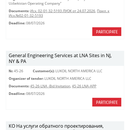
Uzbekistan Operating Company"
Documents:
Исх. 02-01-32-5193 ЛУОК от 24.07.2026
,
Прил. к
Исх.№02-01-32-5193
Deadline:
08/07/2026
PARTICIPATE
General Engineering Services at LNA Sites in NJ,
NY & PA
№:
45-26
Customer(s):
LUKOIL NORTH AMERICA LLC
Organizer of tender:
LUKOIL NORTH AMERICA LLC
Documents:
45-26-LNA -Bid Invitation
,
45-26 LNA-APP
Deadline:
08/07/2026
PARTICIPATE
КО На услуги обратного проектирования,