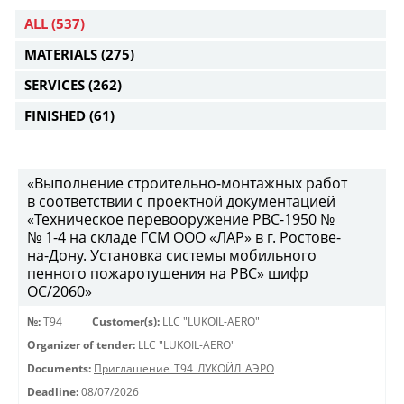
ALL
(537)
MATERIALS
(275)
SERVICES
(262)
FINISHED
(61)
«Выполнение строительно-монтажных работ
в соответствии с проектной документацией
«Техническое перевооружение РВС-1950 №
№ 1-4 на складе ГСМ ООО «ЛАР» в г. Ростове-
на-Дону. Установка системы мобильного
пенного пожаротушения на РВС» шифр
ОС/2060»
№:
Т94
Customer(s):
LLC "LUKOIL-AERO"
Organizer of tender:
LLC "LUKOIL-AERO"
Documents:
Приглашение_Т94_ЛУКОЙЛ_АЭРО
Deadline:
08/07/2026