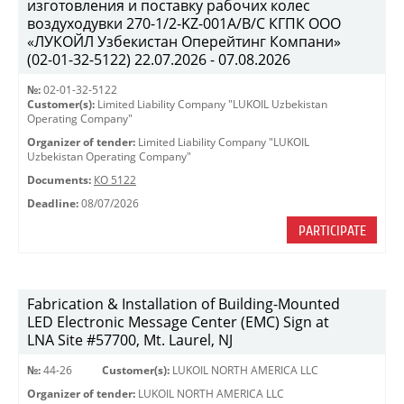
изготовления и поставку рабочих колес
воздуходувки 270-1/2-KZ-001A/B/C КГПК OOO
«ЛУКОЙЛ Узбекистан Оперейтинг Компани»
(02-01-32-5122) 22.07.2026 - 07.08.2026
№:
02-01-32-5122
Customer(s):
Limited Liability Company "LUKOIL Uzbekistan
Operating Company"
Organizer of tender:
Limited Liability Company "LUKOIL
Uzbekistan Operating Company"
Documents:
КО 5122
Deadline:
08/07/2026
PARTICIPATE
Fabrication & Installation of Building-Mounted
LED Electronic Message Center (EMC) Sign at
LNA Site #57700, Mt. Laurel, NJ
№:
44-26
Customer(s):
LUKOIL NORTH AMERICA LLC
Organizer of tender:
LUKOIL NORTH AMERICA LLC