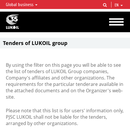
Global business
EN
LUKOIL OVERVIEW
LUKOIL is one of the largest oil & gas vertical integrated companies in the world
accounting for over 2% of crude production and circa 1% of proved hydrocarbon
reserves globally.
Tenders of LUKOIL group
By using the filter on this page you will be able to see
the list of tenders of LUKOIL Group companies,
Company's affiliates and other organizations. The
requirements for the particular tenderare available in
the attached documents and on the Organizer's web-
site.
Please note that this list is for users' information only,
PJSC LUKOIL shall not be liable for the tenders,
arranged by other organizations.