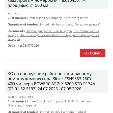
кадастровым номером 64:48:020450:174
площадью 21 500 м2
№:
T-57
Customer(s):
Limited liability company "Saratovorgsintez"
Organizer of tender:
Limited liability company "Saratovorgsintez"
Documents:
Запрос для участника Тендера
,
Приглашение на
тендер
,
Общие сведения об объекте и предмете проведения
тендера
Deadline:
08/07/2026
PARTICIPATE
КО на проведение работ по капитальному
ремонту компрессора Bitzer CSH9563-160Y-
40D чиллера POWERCIAT 2LX 3200 STD R134A
(02-01-32-5193) 24.07.2026 - 07.08.2026
№:
02-01-32-5193
Customer(s):
Limited Liability Company "LUKOIL Uzbekistan
Operating Company"
Organizer of tender:
Limited Liability Company "LUKOIL