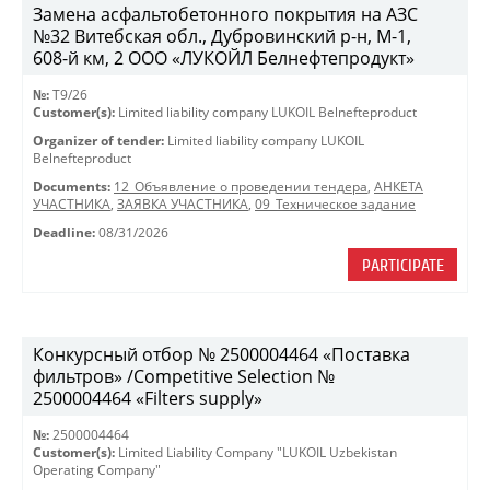
Замена асфальтобетонного покрытия на АЗС
№32 Витебская обл., Дубровинский р-н, М-1,
608-й км, 2 ООО «ЛУКОЙЛ Белнефтепродукт»
№:
T9/26
Customer(s):
Limited liability company LUKOIL Belnefteproduct
Organizer of tender:
Limited liability company LUKOIL
Belnefteproduct
Documents:
12_Объявление о проведении тендера
,
АНКЕТА
УЧАСТНИКА
,
ЗАЯВКА УЧАСТНИКА
,
09_Техническое задание
Deadline:
08/31/2026
PARTICIPATE
Конкурсный отбор № 2500004464 «Поставка
фильтров» /Competitive Selection №
2500004464 «Filters supply»
№:
2500004464
Customer(s):
Limited Liability Company "LUKOIL Uzbekistan
Operating Company"