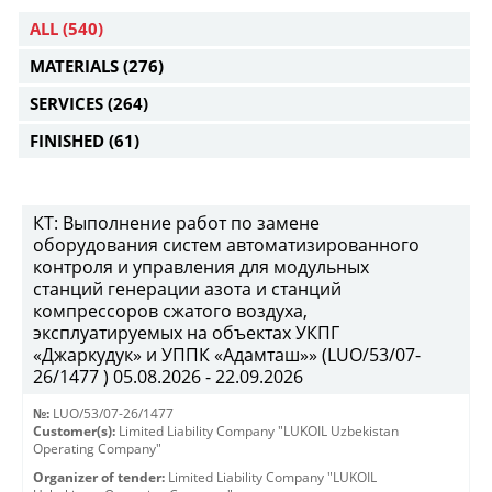
ALL
(540)
MATERIALS
(276)
SERVICES
(264)
FINISHED
(61)
КТ: Выполнение работ по замене
оборудования систем автоматизированного
контроля и управления для модульных
станций генерации азота и станций
компрессоров сжатого воздуха,
эксплуатируемых на объектах УКПГ
«Джаркудук» и УППК «Адамташ»» (LUO/53/07-
26/1477 ) 05.08.2026 - 22.09.2026
№:
LUO/53/07-26/1477
Customer(s):
Limited Liability Company "LUKOIL Uzbekistan
Operating Company"
Organizer of tender:
Limited Liability Company "LUKOIL