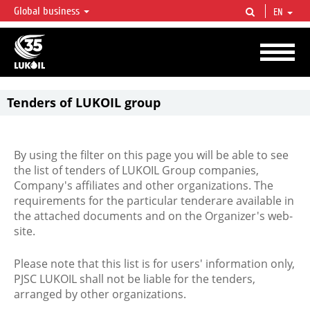
Global business
EN
LUKOIL OVERVIEW
LUKOIL is one of the largest oil & gas vertical integrated companies in the world
accounting for over 2% of crude production and circa 1% of proved hydrocarbon
reserves globally.
Tenders of LUKOIL group
By using the filter on this page you will be able to see
the list of tenders of LUKOIL Group companies,
Company's affiliates and other organizations. The
requirements for the particular tenderare available in
the attached documents and on the Organizer's web-
site.
Please note that this list is for users' information only,
PJSC LUKOIL shall not be liable for the tenders,
arranged by other organizations.