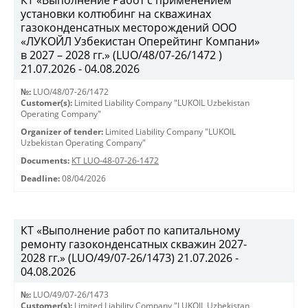
КТ «Выполнение Работ с применением
установки колтюбинг на скважинах
газоконденсатных месторождений ООО
«ЛУКОЙЛ Узбекистан Оперейтинг Компани»
в 2027 – 2028 гг.» (LUO/48/07-26/1472 )
21.07.2026 - 04.08.2026
№:
LUO/48/07-26/1472
Customer(s):
Limited Liability Company "LUKOIL Uzbekistan
Operating Company"
Organizer of tender:
Limited Liability Company "LUKOIL
Uzbekistan Operating Company"
Documents:
КТ LUO-48-07-26-1472
Deadline:
08/04/2026
КТ «Выполнение работ по капитальному
ремонту газоконденсатных скважин 2027-
2028 гг.» (LUO/49/07-26/1473) 21.07.2026 -
04.08.2026
№:
LUO/49/07-26/1473
Customer(s):
Limited Liability Company "LUKOIL Uzbekistan