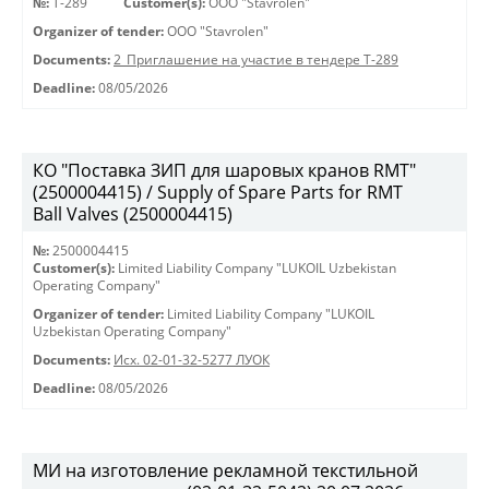
№:
Т-289
Customer(s):
OOO "Stavrolen"
Organizer of tender:
OOO "Stavrolen"
Documents:
2_Приглашение на участие в тендере Т-289
Deadline:
08/05/2026
КО "Поставка ЗИП для шаровых кранов RMT"
(2500004415) / Supply of Spare Parts for RMT
Ball Valves (2500004415)
№:
2500004415
Customer(s):
Limited Liability Company "LUKOIL Uzbekistan
Operating Company"
Organizer of tender:
Limited Liability Company "LUKOIL
Uzbekistan Operating Company"
Documents:
Исх. 02-01-32-5277 ЛУОК
Deadline:
08/05/2026
МИ на изготовление рекламной текстильной