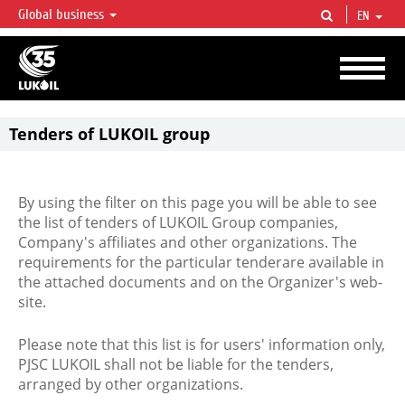
Global business
EN
LUKOIL OVERVIEW
LUKOIL is one of the largest oil & gas vertical integrated companies in the world
accounting for over 2% of crude production and circa 1% of proved hydrocarbon
reserves globally.
Tenders of LUKOIL group
By using the filter on this page you will be able to see
the list of tenders of LUKOIL Group companies,
Company's affiliates and other organizations. The
requirements for the particular tenderare available in
the attached documents and on the Organizer's web-
site.
Please note that this list is for users' information only,
PJSC LUKOIL shall not be liable for the tenders,
arranged by other organizations.