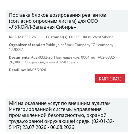
Поставка блоков дозирования реагентов
(согласно опросным листам) для ООО
«ЛУКОЙЛ-Западная Сибирь»
№:
A02-0332-26
Customer(s):
OOO "LUKOIL-West Siberia"
Organizer of tender:
Public Joint Stock Company "Oil company
"LUKOIL"
Documents:
A02-0332-26_Приглашение
,
0004_лот А02-0332-
26
,
0003_Общие сведения А02-0332-26
Deadline:
08/06/2026
PARTICIPATE
МИ на оказание услуг по внешним аудитам
Интегрированной системы управления
промышленной безопасностью, охраной
труда,охраной окружающей среды (02-01-32-
5147) 23.07.2026 - 06.08.2026