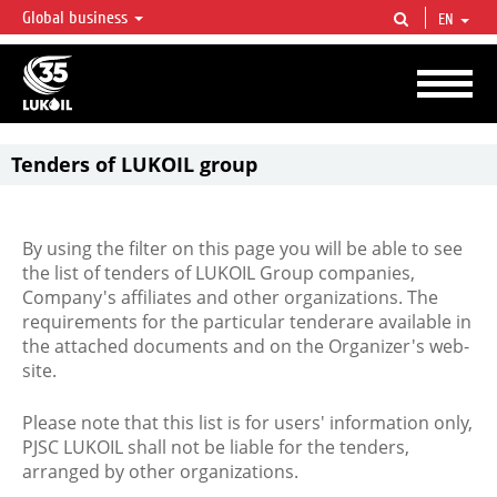
Global business
EN
LUKOIL OVERVIEW
LUKOIL is one of the largest oil & gas vertical integrated companies in the world
accounting for over 2% of crude production and circa 1% of proved hydrocarbon
reserves globally.
Tenders of LUKOIL group
By using the filter on this page you will be able to see
the list of tenders of LUKOIL Group companies,
Company's affiliates and other organizations. The
requirements for the particular tenderare available in
the attached documents and on the Organizer's web-
site.
Please note that this list is for users' information only,
PJSC LUKOIL shall not be liable for the tenders,
arranged by other organizations.