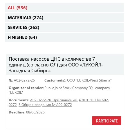
ALL
(536)
MATERIALS
(274)
SERVICES
(262)
FINISHED
(64)
Поставка насосов ЦНС в количестве 7
единиц (согласно ОЛ) для ООО «ЛУКОЙЛ-
Западная Сибирь»
№:
A02-0272-26
Customer(s):
OOO "LUKOIL-West Siberia"
Organizer of tender:
Public Joint Stock Company "Oil company
"LUKOIL"
Documents:
A02-0272-26_Приглашение
,
4 ЛОТ ЛОТ № A02-
0272
,
3 Общие сведения № A02-0272
Deadline:
08/06/2026
PARTICIPATE