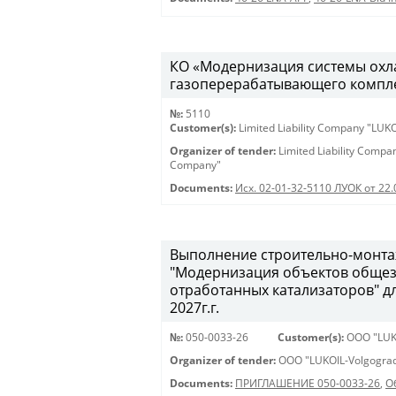
КО «Модернизация системы охла
газоперерабатывающего комплекс
№:
5110
Customer(s):
Limited Liability Company "LU
Organizer of tender:
Limited Liability Comp
Company"
Documents:
Исх. 02-01-32-5110 ЛУОК от 22.
Выполнение строительно-монта
"Модернизация объектов общеза
отработанных катализаторов" д
2027г.г.
№:
050-0033-26
Customer(s):
OOO "LUK
Organizer of tender:
OOO "LUKOIL-Volgograd
Documents:
ПРИГЛАШЕНИЕ 050-0033-26
,
О