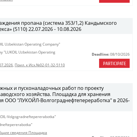
ждения пропана (система 353/1,2) Кандымского
а» (5110) 22.07.2026 - 10.08.2026
KOIL Uzbekistan Operating Company"
any "LUKOIL Uzbekistan Operating
Deadline:
08/10/2026
PARTICIPATE
07.2026
,
Прил. к Исх.№02-01-32-5110
жных и пусконаладочных работ по проекту
водского хозяйства. Площадка для хранения
ля ООО "ЛУКОЙЛ-Волгограднефтепереработка" в 2026-
OIL-Volgogradneftepererabotka"
neftepererabotka"
бщие сведения Площадка