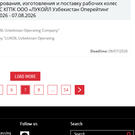
рования, изготовления и поставку рабочих колес
B/C КГПК OOO «ЛУКОЙЛ Узбекистан Оперейтинг
026 - 07.08.2026
KOIL Uzbekistan Operating Company"
any "LUKOIL Uzbekistan Operating
Deadline:
08/07/2026
LOAD MORE
6
7
8
...
54
Follow us
Search
cessing