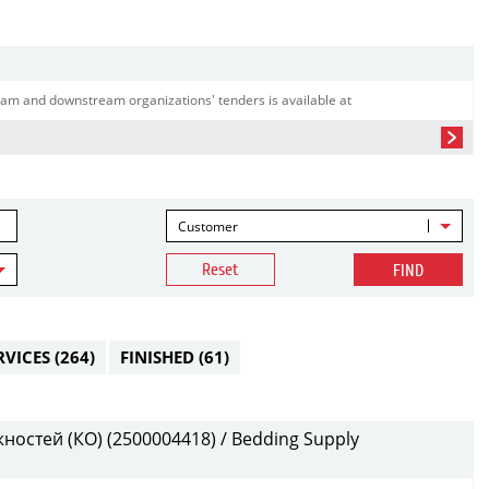
am and downstream organizations' tenders is available at
Customer
Reset
FIND
RVICES
(264)
FINISHED
(61)
остей (КО) (2500004418) / Bedding Supply