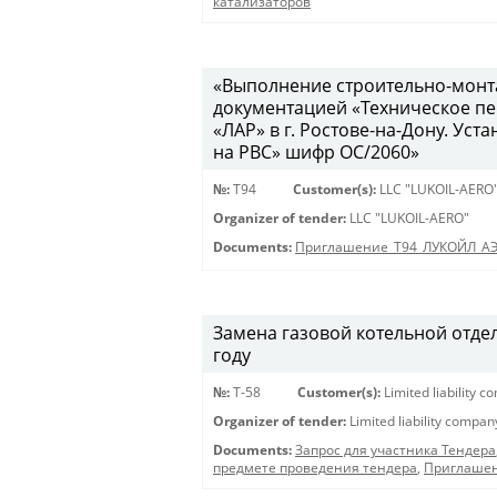
катализаторов
«Выполнение строительно-монта
документацией «Техническое п
«ЛАР» в г. Ростове-на-Дону. У
на РВС» шифр ОС/2060»
№:
Т94
Customer(s):
LLC "LUKOIL-AERO
Organizer of tender:
LLC "LUKOIL-AERO"
Documents:
Приглашение_Т94_ЛУКОЙЛ_А
Замена газовой котельной отде
году
№:
Т-58
Customer(s):
Limited liability 
Organizer of tender:
Limited liability compa
Documents:
Запрос для участника Тендера
предмете проведения тендера
,
Приглашен