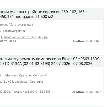
ции участка в районе корпусов 239, 162, 163 с
450:174 площадью 21 500 м2
company "Saratovorgsintez"
ny "Saratovorgsintez"
,
Приглашение на тендер
,
Общие
ния тендера
Deadline:
08/07/2026
итальному ремонту компрессора Bitzer CSH9563-160Y-
STD R134A (02-01-32-5193) 24.07.2026 - 07.08.2026
KOIL Uzbekistan Operating Company"
any "LUKOIL Uzbekistan Operating
07.2026
,
Прил. к Исх.№02-01-32-5193
Deadline:
08/07/2026