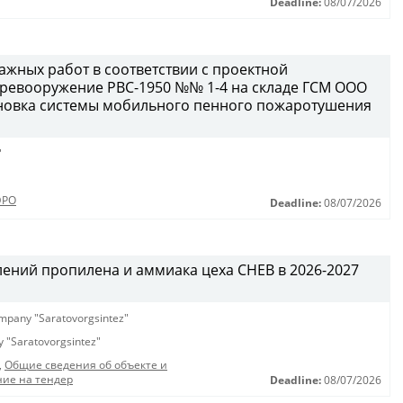
Deadline:
08/07/2026
жных работ в соответствии с проектной
еревооружение РВС-1950 №№ 1-4 на складе ГСМ ООО
становка системы мобильного пенного пожаротушения
"
ЭРО
Deadline:
08/07/2026
лений пропилена и аммиака цеха СНЕВ в 2026-2027
company "Saratovorgsintez"
ny "Saratovorgsintez"
,
Общие сведения об объекте и
ие на тендер
Deadline:
08/07/2026