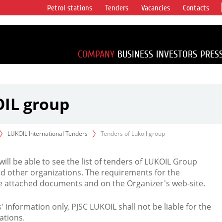
Petrol stations
Tenders
Vacancies
Contacts
s vertical
accounting for
irca 1% of proved
COMPANY
BUSINESS
INVESTORS
PRES
OIL group
LUKOIL International Tenders
Tenders of Lukoil group
 will be able to see the list of tenders of LUKOIL Group
d other organizations. The requirements for the
the attached documents and on the Organizer's web-site.
rs' information only, PJSC LUKOIL shall not be liable for the
ations.