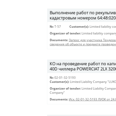
Выполнение работ по рекультива
кадастровым номером 64:48:020
№:
T-57
Customer(s):
Limited liability 
Organizer of tender:
Limited liability compa
Documents:
Запрос для участника Тендера
сведения об объекте и предмете проведе
КО на проведение работ по кап
40D чиллера POWERCIAT 2LX 3200 
№:
02-01-32-5193
Customer(s):
Limited Liability Company "LU
Organizer of tender:
Limited Liability Comp
Company"
Documents:
Исх. 02-01-32-5193 ЛУОК от 24.