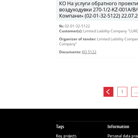
КО На услуги обратного проекти
воздуходувки 270-1/2-KZ-001A/
Компани» (02-01-32-5122) 22.07.2
№:
02-01-32-5122
Customer(s):
Limited Liability Company "LU
Organizer of tender:
Limited Liability Comp
Company"
Documents:
КО 5122
1
...
Tags
Information
Key projects
Personal data pro