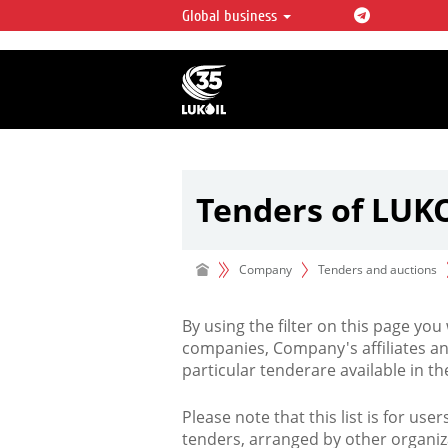
Global business
LUKOIL OVERVIEW
LUKOIL is one of the largest oil & ga
integrated companies in the world 
over 2% of crude production and c
hydrocarbon reserves globally.
Tenders of LUK
Company
Tenders and auctions
By using the filter on this page you
companies, Company's affiliates an
particular tenderare available in 
Please note that this list is for use
tenders, arranged by other organiz