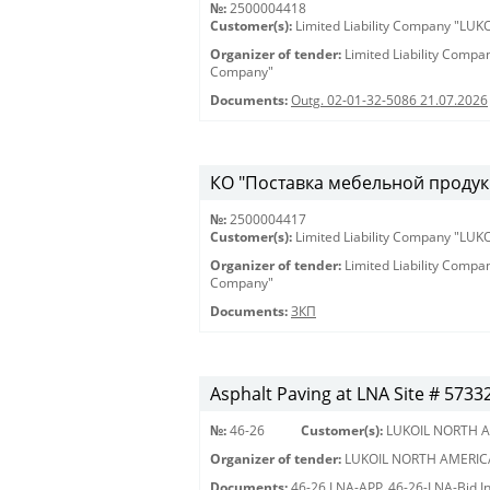
№:
2500004418
Customer(s):
Limited Liability Company "LU
Organizer of tender:
Limited Liability Comp
Company"
Documents:
Outg. 02-01-32-5086 21.07.2026
КО "Поставка мебельной продукц
№:
2500004417
Customer(s):
Limited Liability Company "LU
Organizer of tender:
Limited Liability Comp
Company"
Documents:
ЗКП
Asphalt Paving at LNA Site # 5733
№:
46-26
Customer(s):
LUKOIL NORTH A
Organizer of tender:
LUKOIL NORTH AMERIC
Documents:
46-26 LNA-APP
,
46-26-LNA-Bid In