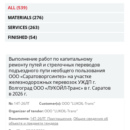
ALL
(539)
MATERIALS
(276)
SERVICES
(263)
FINISHED
(54)
Выполнение работ по капитальному
ремонту путей и стрелочных переводов
подъездного пути необщего пользования
ООО «Саратоворгсинтез» на участке
железнодорожных перевозок УЖДП г.
Волгоград ООО «ЛУКОЙЛ-Транс» в г. Саратов
в 2026 г.
№:
14Т-26ЛТ
Customer(s):
OOO "LUKOIL-Trans"
Organizer of tender:
OOO "LUKOIL-Trans"
Documents:
14Т-26ЛТ_Приглашение
,
Общие сведения об
объекте и предмете тендера