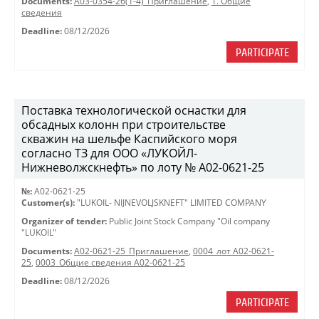
Documents:
A03-0354-26(1-4)_Приглашение
,
1. Общие
сведения
Deadline:
08/12/2026
PARTICIPATE
Поставка технологической оснастки для
обсадных колонн при строительстве
скважин на шельфе Каспийского моря
согласно ТЗ для ООО «ЛУКОЙЛ-
Нижневолжскнефть» по лоту № A02-0621-25
№:
A02-0621-25
Customer(s):
"LUKOIL- NIJNEVOLJSKNEFT" LIMITED COMPANY
Organizer of tender:
Public Joint Stock Company "Oil company
"LUKOIL"
Documents:
A02-0621-25_Приглашение
,
0004_лот A02-0621-
25
,
0003_Общие сведения A02-0621-25
Deadline:
08/12/2026
PARTICIPATE