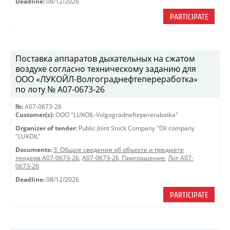
Deadline:
08/12/2026
PARTICIPATE
Поставка аппаратов дыхательных на сжатом
воздухе согласно техническому заданию для
ООО «ЛУКОЙЛ-Волгограднефтепереработка»
по лоту № A07-0673-26
№:
A07-0673-26
Customer(s):
OOO "LUKOIL-Volgogradneftepererabotka"
Organizer of tender:
Public Joint Stock Company "Oil company
"LUKOIL"
Documents:
3. Общие сведения об объекте и предмете
тендера A07-0673-26
,
A07-0673-26_Приглашение
,
Лот A07-
0673-26
Deadline:
08/12/2026
PARTICIPATE