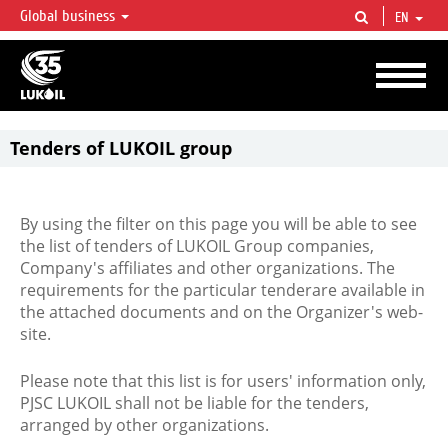
Global business
EN
LUKOIL OVERVIEW
LUKOIL is one of the largest oil & gas vertical integrated companies in the world
accounting for over 2% of crude production and circa 1% of proved hydrocarbon
reserves globally.
Tenders of LUKOIL group
By using the filter on this page you will be able to see
the list of tenders of LUKOIL Group companies,
Company's affiliates and other organizations. The
requirements for the particular tenderare available in
the attached documents and on the Organizer's web-
site.
Please note that this list is for users' information only,
PJSC LUKOIL shall not be liable for the tenders,
arranged by other organizations.