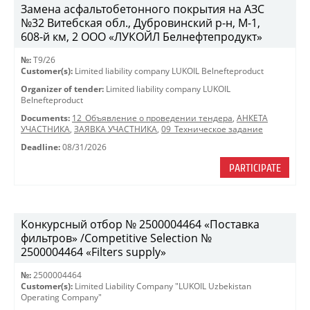
Замена асфальтобетонного покрытия на АЗС
№32 Витебская обл., Дубровинский р-н, М-1,
608-й км, 2 ООО «ЛУКОЙЛ Белнефтепродукт»
№:
T9/26
Customer(s):
Limited liability company LUKOIL Belnefteproduct
Organizer of tender:
Limited liability company LUKOIL
Belnefteproduct
Documents:
12_Объявление о проведении тендера
,
АНКЕТА
УЧАСТНИКА
,
ЗАЯВКА УЧАСТНИКА
,
09_Техническое задание
Deadline:
08/31/2026
PARTICIPATE
Конкурсный отбор № 2500004464 «Поставка
фильтров» /Competitive Selection №
2500004464 «Filters supply»
№:
2500004464
Customer(s):
Limited Liability Company "LUKOIL Uzbekistan
Operating Company"