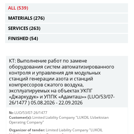
ALL
(539)
MATERIALS
(276)
SERVICES
(263)
FINISHED
(54)
КТ: Выполнение работ по замене
оборудования систем автоматизированного
контроля и управления для модульных
станций генерации азота и станций
компрессоров сжатого воздуха,
эксплуатируемых на объектах УКПГ
«Джаркудук» и УППК «Адамташ»» (LUO/53/07-
26/1477 ) 05.08.2026 - 22.09.2026
№:
LUO/53/07-26/1477
Customer(s):
Limited Liability Company "LUKOIL Uzbekistan
Operating Company"
Organizer of tender:
Limited Liability Company "LUKOIL