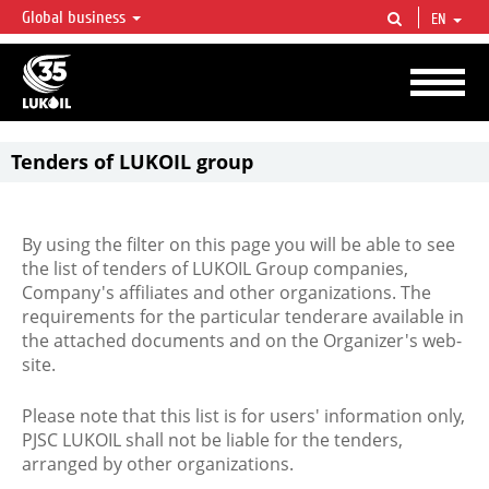
Global business
EN
LUKOIL OVERVIEW
LUKOIL is one of the largest oil & gas vertical integrated companies in the world
accounting for over 2% of crude production and circa 1% of proved hydrocarbon
reserves globally.
Tenders of LUKOIL group
By using the filter on this page you will be able to see
the list of tenders of LUKOIL Group companies,
Company's affiliates and other organizations. The
requirements for the particular tenderare available in
the attached documents and on the Organizer's web-
site.
Please note that this list is for users' information only,
PJSC LUKOIL shall not be liable for the tenders,
arranged by other organizations.