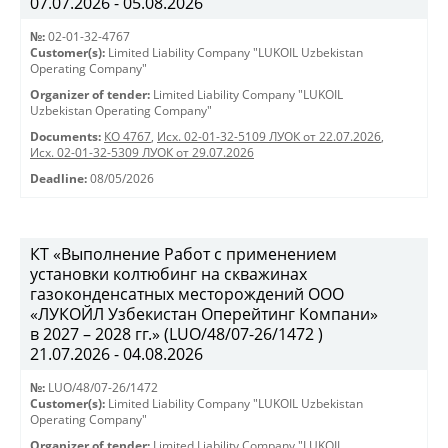
07.07.2026 - 05.08.2026
№:
02-01-32-4767
Customer(s):
Limited Liability Company "LUKOIL Uzbekistan
Operating Company"
Organizer of tender:
Limited Liability Company "LUKOIL
Uzbekistan Operating Company"
Documents:
КО 4767
,
Исх. 02-01-32-5109 ЛУОК от 22.07.2026
,
Исх. 02-01-32-5309 ЛУОК от 29.07.2026
Deadline:
08/05/2026
КТ «Выполнение Работ с применением
установки колтюбинг на скважинах
газоконденсатных месторождений ООО
«ЛУКОЙЛ Узбекистан Оперейтинг Компани»
в 2027 – 2028 гг.» (LUO/48/07-26/1472 )
21.07.2026 - 04.08.2026
№:
LUO/48/07-26/1472
Customer(s):
Limited Liability Company "LUKOIL Uzbekistan
Operating Company"
Organizer of tender:
Limited Liability Company "LUKOIL