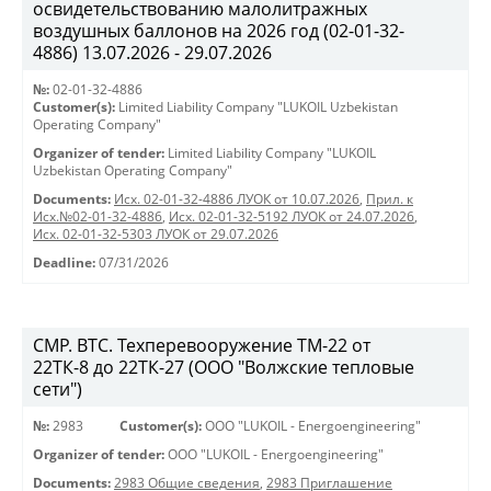
освидетельствованию малолитражных
воздушных баллонов на 2026 год (02-01-32-
4886) 13.07.2026 - 29.07.2026
№:
02-01-32-4886
Customer(s):
Limited Liability Company "LUKOIL Uzbekistan
Operating Company"
Organizer of tender:
Limited Liability Company "LUKOIL
Uzbekistan Operating Company"
Documents:
Исх. 02-01-32-4886 ЛУОК от 10.07.2026
,
Прил. к
Исх.№02-01-32-4886
,
Исх. 02-01-32-5192 ЛУОК от 24.07.2026
,
Исх. 02-01-32-5303 ЛУОК от 29.07.2026
Deadline:
07/31/2026
СМР. ВТС. Техперевооружение ТМ-22 от
22ТК-8 до 22ТК-27 (ООО "Волжские тепловые
сети")
№:
2983
Customer(s):
OOO "LUKOIL - Energoengineering"
Organizer of tender:
OOO "LUKOIL - Energoengineering"
Documents:
2983 Общие сведения
,
2983 Приглашение