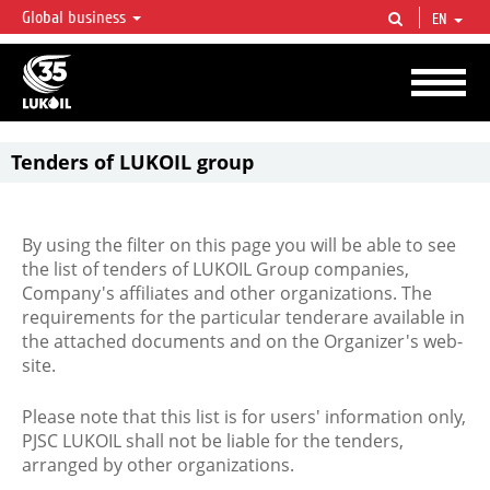
Global business
EN
LUKOIL OVERVIEW
LUKOIL is one of the largest oil & gas vertical integrated companies in the world
accounting for over 2% of crude production and circa 1% of proved hydrocarbon
reserves globally.
Tenders of LUKOIL group
By using the filter on this page you will be able to see
the list of tenders of LUKOIL Group companies,
Company's affiliates and other organizations. The
requirements for the particular tenderare available in
the attached documents and on the Organizer's web-
site.
Please note that this list is for users' information only,
PJSC LUKOIL shall not be liable for the tenders,
arranged by other organizations.