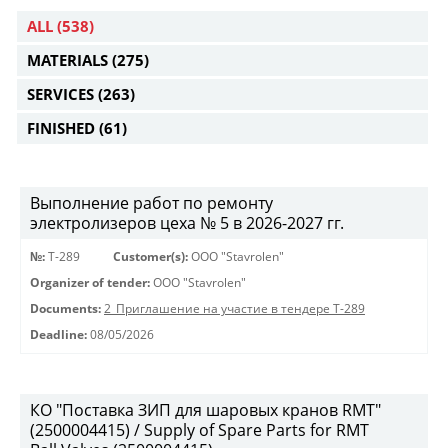
ALL
(538)
MATERIALS
(275)
SERVICES
(263)
FINISHED
(61)
Выполнение работ по ремонту
электролизеров цеха № 5 в 2026-2027 гг.
№:
Т-289
Customer(s):
OOO "Stavrolen"
Organizer of tender:
OOO "Stavrolen"
Documents:
2_Приглашение на участие в тендере Т-289
Deadline:
08/05/2026
КО "Поставка ЗИП для шаровых кранов RMT"
(2500004415) / Supply of Spare Parts for RMT