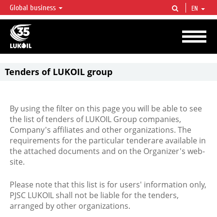
Global business
EN
LUKOIL OVERVIEW
LUKOIL is one of the largest oil & gas vertical integrated companies in the world
accounting for over 2% of crude production and circa 1% of proved hydrocarbon
reserves globally.
Tenders of LUKOIL group
By using the filter on this page you will be able to see
the list of tenders of LUKOIL Group companies,
Company's affiliates and other organizations. The
requirements for the particular tenderare available in
the attached documents and on the Organizer's web-
site.
Please note that this list is for users' information only,
PJSC LUKOIL shall not be liable for the tenders,
arranged by other organizations.