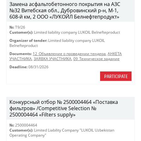
Замена асфальтобетонного покрытия на АЗС
№32 Витебская обл., Дубровинский р-н, М-1,
608-й км, 2 ООО «ЛУКОЙЛ Белнефтепродукт»
№:
T9/26
Customer(s):
Limited liability company LUKOIL Belnefteproduct
Organizer of tender:
Limited liability company LUKOIL
Belnefteproduct
Documents:
12_Объявление о проведении тендера
,
АНКЕТА
УЧАСТНИКА
,
ЗАЯВКА УЧАСТНИКА
,
09_Техническое задание
Deadline:
08/31/2026
PARTICIPATE
Конкурсный отбор № 2500004464 «Поставка
фильтров» /Competitive Selection №
2500004464 «Filters supply»
№:
2500004464
Customer(s):
Limited Liability Company "LUKOIL Uzbekistan
Operating Company"