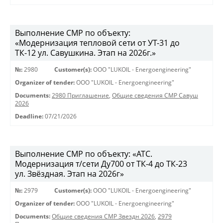
Выполнение СМР по объекту:
«Модернизация тепловой сети от УТ-31 до
ТК-12 ул. Савушкина. Этап на 2026г.»
№:
2980
Customer(s):
OOO "LUKOIL - Energoengineering"
Organizer of tender:
OOO "LUKOIL - Energoengineering"
Documents:
2980 Приглашение
,
Общие сведения СМР Савуш
2026
Deadline:
07/21/2026
Выполнение СМР по объекту: «АТС.
Модернизация т/сети Ду700 от ТК-4 до ТК-23
ул. Звёздная. Этап на 2026г»
№:
2979
Customer(s):
OOO "LUKOIL - Energoengineering"
Organizer of tender:
OOO "LUKOIL - Energoengineering"
Documents:
Общие сведения СМР Звездн 2026
,
2979