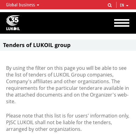
Global business
EN
LUKOIL OVERVIEW
LUKOIL is one of the largest oil & gas vertical integrated companies in the world
accounting for over 2% of crude production and circa 1% of proved hydrocarbon
reserves globally.
Tenders of LUKOIL group
By using the filter on this page you will be able to see
the list of tenders of LUKOIL Group companies,
Company's affiliates and other organizations. The
requirements for the particular tenderare available in
the attached documents and on the Organizer's web-
site.
Please note that this list is for users' information only,
PJSC LUKOIL shall not be liable for the tenders,
arranged by other organizations.