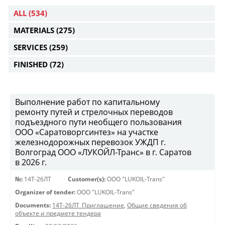
ALL
(534)
MATERIALS
(275)
SERVICES
(259)
FINISHED
(72)
Выполнение работ по капитальному
ремонту путей и стрелочных переводов
подъездного пути необщего пользования
ООО «Саратоворгсинтез» на участке
железнодорожных перевозок УЖДП г.
Волгоград ООО «ЛУКОЙЛ-Транс» в г. Саратов
в 2026 г.
№:
14Т-26ЛТ
Customer(s):
OOO "LUKOIL-Trans"
Organizer of tender:
OOO "LUKOIL-Trans"
Documents:
14Т-26ЛТ_Приглашение
,
Общие сведения об
объекте и предмете тендера