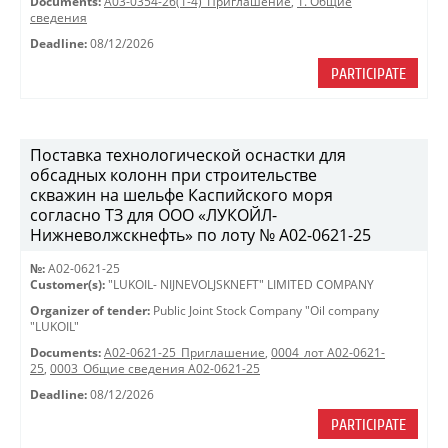
Documents:
A03-0354-26(1-4)_Приглашение
,
1. Общие
сведения
Deadline:
08/12/2026
PARTICIPATE
Поставка технологической оснастки для
обсадных колонн при строительстве
скважин на шельфе Каспийского моря
согласно ТЗ для ООО «ЛУКОЙЛ-
Нижневолжскнефть» по лоту № A02-0621-25
№:
A02-0621-25
Customer(s):
"LUKOIL- NIJNEVOLJSKNEFT" LIMITED COMPANY
Organizer of tender:
Public Joint Stock Company "Oil company
"LUKOIL"
Documents:
A02-0621-25_Приглашение
,
0004_лот A02-0621-
25
,
0003_Общие сведения A02-0621-25
Deadline:
08/12/2026
PARTICIPATE