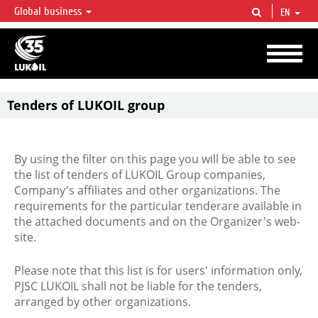
Global business
EN
LUKOIL OVERVIEW
LUKOIL is one of the largest oil & gas vertical integrated companies in the world
accounting for over 2% of crude production and circa 1% of proved hydrocarbon
reserves globally.
Tenders of LUKOIL group
By using the filter on this page you will be able to see
the list of tenders of LUKOIL Group companies,
Company's affiliates and other organizations. The
requirements for the particular tenderare available in
the attached documents and on the Organizer's web-
site.
Please note that this list is for users' information only,
PJSC LUKOIL shall not be liable for the tenders,
arranged by other organizations.