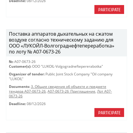
Deadline:
08/12/2026
PARTICIPATE
Поставка аппаратов дыхательных на сжатом
воздухе согласно техническому заданию для
ООО «ЛУКОЙЛ-Волгограднефтепереработка»
по лоту № A07-0673-26
№:
A07-0673-26
Customer(s):
OOO "LUKOIL-Volgogradneftepererabotka"
Organizer of tender:
Public Joint Stock Company "Oil company
"LUKOIL"
Documents:
3. Общие сведения об объекте и предмете
тендера A07-0673-26
,
A07-0673-26_Приглашение
,
Лот A07-
0673-26
Deadline:
08/12/2026
PARTICIPATE