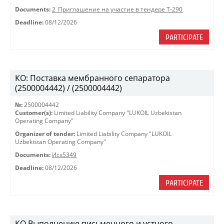
Documents:
2_Приглашение на участие в тендере Т-290
Deadline:
08/12/2026
PARTICIPATE
КО: Поставка мембранного сепаратора
(2500004442) / (2500004442)
№:
2500004442
Customer(s):
Limited Liability Company "LUKOIL Uzbekistan
Operating Company"
Organizer of tender:
Limited Liability Company "LUKOIL
Uzbekistan Operating Company"
Documents:
Исх5349
Deadline:
08/12/2026
PARTICIPATE
КО Выполнению письменного и устного