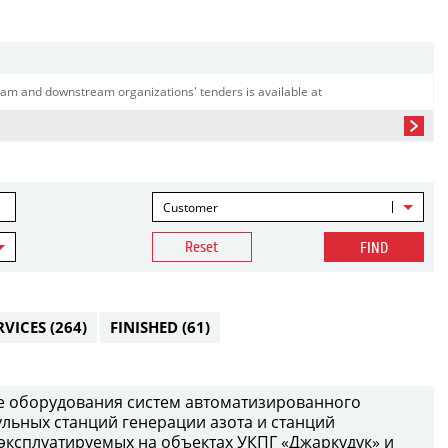
am and downstream organizations' tenders is available at
Customer
Reset
FIND
RVICES
(264)
FINISHED
(61)
е оборудования систем автоматизированного
ульных станций генерации азота и станций
 эксплуатируемых на объектах УКПГ «Джаркудук» и