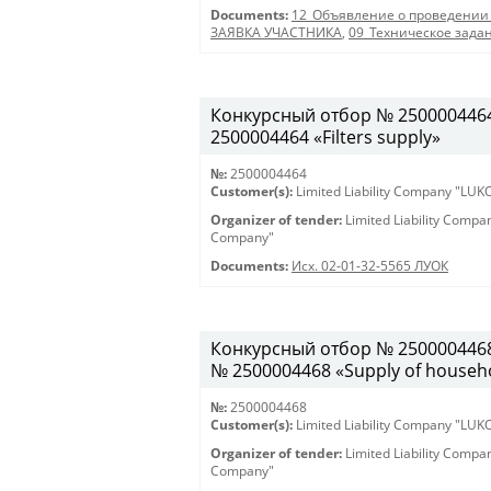
Documents:
12_Объявление о проведении
ЗАЯВКА УЧАСТНИКА
,
09_Техническое зада
Конкурсный отбор № 2500004464 
2500004464 «Filters supply»
№:
2500004464
Customer(s):
Limited Liability Company "LU
Organizer of tender:
Limited Liability Comp
Company"
Documents:
Исх. 02-01-32-5565 ЛУОК
Конкурсный отбор № 2500004468 
№ 2500004468 «Supply of househo
№:
2500004468
Customer(s):
Limited Liability Company "LU
Organizer of tender:
Limited Liability Comp
Company"