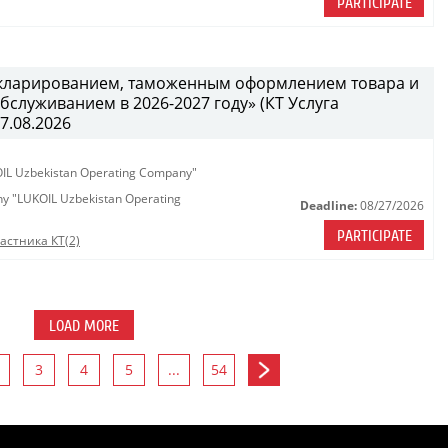
PARTICIPATE
декларированием, таможенным оформлением товара и
служиванием в 2026-2027 году» (КТ Услуга
27.08.2026
KOIL Uzbekistan Operating Company"
any "LUKOIL Uzbekistan Operating
Deadline:
08/27/2026
PARTICIPATE
астника КТ(2)
LOAD MORE
3
4
5
...
54