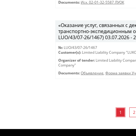
Documents:
Исх. 02-01-32-5587 ЛУОК
«Оказание услуг, связанных с 
транспортно-экспедиционным об
LUO/43/07-26/1467) 03.07.2026 - 
№:
LUO/43/07-26/1467
Customer(s):
Limited Liability Company "LU
Organizer of tender:
Limited Liability Comp
Company"
Documents:
Объявление
,
Форма заявки Уч
1
2