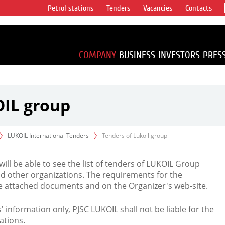
Petrol stations
Tenders
Vacancies
Contacts
s vertical
accounting for
irca 1% of proved
COMPANY
BUSINESS
INVESTORS
PRES
OIL group
LUKOIL International Tenders
Tenders of Lukoil group
 will be able to see the list of tenders of LUKOIL Group
d other organizations. The requirements for the
the attached documents and on the Organizer's web-site.
rs' information only, PJSC LUKOIL shall not be liable for the
ations.