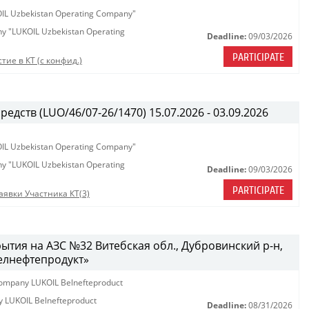
KOIL Uzbekistan Operating Company"
any "LUKOIL Uzbekistan Operating
Deadline:
09/03/2026
PARTICIPATE
тие в КТ (с конфид.)
едств (LUO/46/07-26/1470) 15.07.2026 - 03.09.2026
KOIL Uzbekistan Operating Company"
any "LUKOIL Uzbekistan Operating
Deadline:
09/03/2026
PARTICIPATE
аявки Участника КТ(3)
ытия на АЗС №32 Витебская обл., Дубровинский р-н,
Белнефтепродукт»
y company LUKOIL Belnefteproduct
ny LUKOIL Belnefteproduct
Deadline:
08/31/2026