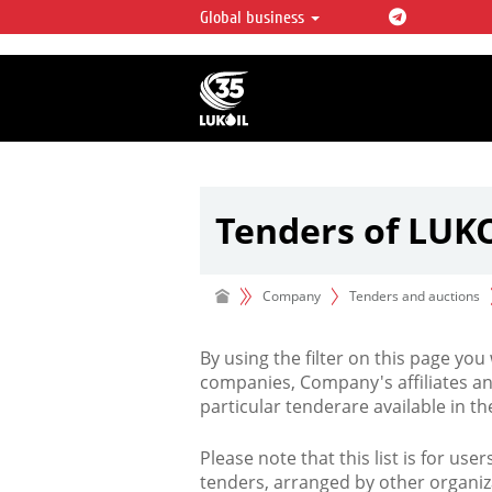
Global business
LUKOIL OVERVIEW
LUKOIL is one of the largest oil & ga
integrated companies in the world 
over 2% of crude production and c
hydrocarbon reserves globally.
Tenders of LUK
Company
Tenders and auctions
By using the filter on this page you
companies, Company's affiliates an
particular tenderare available in 
Please note that this list is for use
tenders, arranged by other organiz