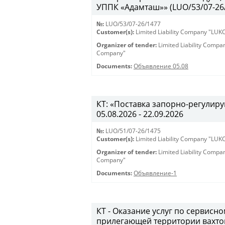
УППК «Адамташ»» (LUO/53/07-26/1
№:
LUO/53/07-26/1477
Customer(s):
Limited Liability Company "LU
Organizer of tender:
Limited Liability Comp
Company"
Documents:
Объявление 05.08
КТ: «Поставка запорно-регулиру
05.08.2026 - 22.09.2026
№:
LUO/51/07-26/1475
Customer(s):
Limited Liability Company "LU
Organizer of tender:
Limited Liability Comp
Company"
Documents:
Объявление-1
КТ - Оказание услуг по сервис
прилегающей территории вахто