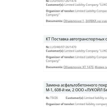
№:
LUO/50/07-26/1474
Customer(s):
Limited Liability Company "LU
Organizer of tender:
Limited Liability Comp
Company"
Documents:
Объявление-1
,
ЗАЯВКА на учас
КТ Поставка автотранспортных ср
№:
LUO/46/07-26/1470
Customer(s):
Limited Liability Company "LU
Organizer of tender:
Limited Liability Comp
Company"
Documents:
Объявление_КТ 1470
,
Форма з
Замена асфальтобетонного покр
М-1, 608-й км, 2 ООО «ЛУКОЙЛ 
№:
T9/26
Customer(s):
Limited liabilit
Organizer of tender:
Limited liability compa