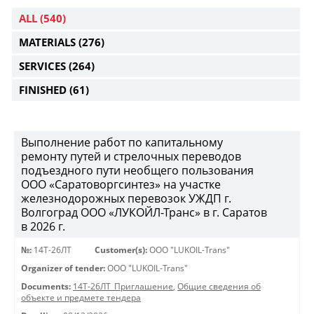
ALL
(540)
MATERIALS
(276)
SERVICES
(264)
FINISHED
(61)
Выполнение работ по капитальному
ремонту путей и стрелочных переводов
подъездного пути необщего пользования
ООО «Саратоворгсинтез» на участке
железнодорожных перевозок УЖДП г.
Волгоград ООО «ЛУКОЙЛ-Транс» в г. Саратов
в 2026 г.
№:
14Т-26ЛТ
Customer(s):
OOO "LUKOIL-Trans"
Organizer of tender:
OOO "LUKOIL-Trans"
Documents:
14Т-26ЛТ_Приглашение
,
Общие сведения об
объекте и предмете тендера