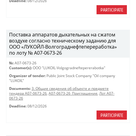
Deadline:
08/12/2026
PARTICIPATE
Поставка аппаратов дыхательных на сжатом
воздухе согласно техническому заданию для
ООО «ЛУКОЙЛ-Волгограднефтепереработка»
по лоту № A07-0673-26
№:
A07-0673-26
Customer(s):
OOO "LUKOIL-Volgogradneftepererabotka"
Organizer of tender:
Public Joint Stock Company "Oil company
"LUKOIL"
Documents:
3. Общие сведения об объекте и предмете
тендера A07-0673-26
,
A07-0673-26_Приглашение
,
Лот A07-
0673-26
Deadline:
08/12/2026
PARTICIPATE