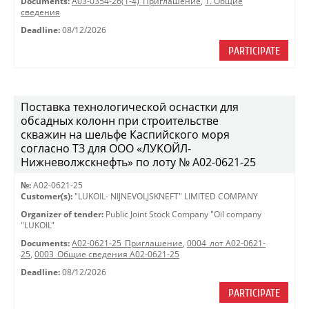
Documents:
A03-0354-26(1-4)_Приглашение
,
1. Общие
сведения
Deadline:
08/12/2026
PARTICIPATE
Поставка технологической оснастки для
обсадных колонн при строительстве
скважин на шельфе Каспийского моря
согласно ТЗ для ООО «ЛУКОЙЛ-
Нижневолжскнефть» по лоту № A02-0621-25
№:
A02-0621-25
Customer(s):
"LUKOIL- NIJNEVOLJSKNEFT" LIMITED COMPANY
Organizer of tender:
Public Joint Stock Company "Oil company
"LUKOIL"
Documents:
A02-0621-25_Приглашение
,
0004_лот A02-0621-
25
,
0003_Общие сведения A02-0621-25
Deadline:
08/12/2026
PARTICIPATE