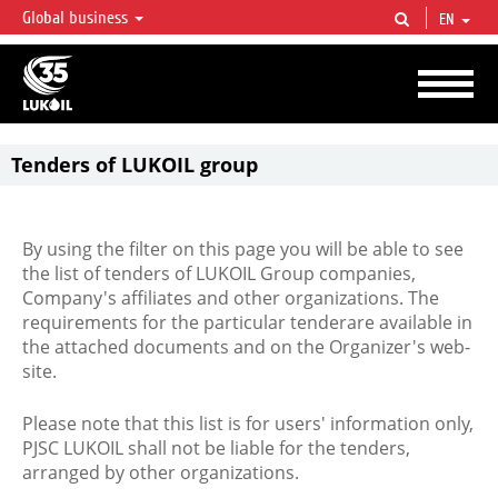
Global business
EN
LUKOIL OVERVIEW
LUKOIL is one of the largest oil & gas vertical integrated companies in the world
accounting for over 2% of crude production and circa 1% of proved hydrocarbon
reserves globally.
Tenders of LUKOIL group
By using the filter on this page you will be able to see
the list of tenders of LUKOIL Group companies,
Company's affiliates and other organizations. The
requirements for the particular tenderare available in
the attached documents and on the Organizer's web-
site.
Please note that this list is for users' information only,
PJSC LUKOIL shall not be liable for the tenders,
arranged by other organizations.