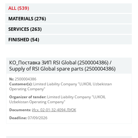
ALL
(539)
MATERIALS
(276)
SERVICES
(263)
FINISHED
(54)
КО_Поставка ЗИП RSI Global (2500004386) /
Supply of RSI Global spare parts (2500004386)
№:
2500004386
Customer(s):
Limited Liability Company "LUKOIL Uzbekistan
Operating Company"
Organizer of tender:
Limited Liability Company "LUKOIL
Uzbekistan Operating Company"
Documents:
Исх. 02-01-32-4094 ЛУОК
Deadline:
07/09/2026