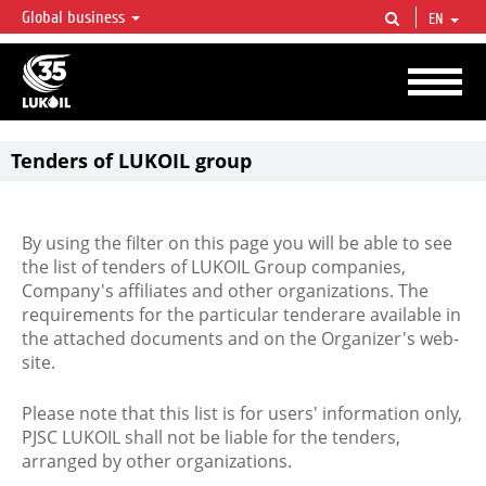
Global business
EN
LUKOIL OVERVIEW
LUKOIL is one of the largest oil & gas vertical integrated companies in the world
accounting for over 2% of crude production and circa 1% of proved hydrocarbon
reserves globally.
Tenders of LUKOIL group
By using the filter on this page you will be able to see
the list of tenders of LUKOIL Group companies,
Company's affiliates and other organizations. The
requirements for the particular tenderare available in
the attached documents and on the Organizer's web-
site.
Please note that this list is for users' information only,
PJSC LUKOIL shall not be liable for the tenders,
arranged by other organizations.