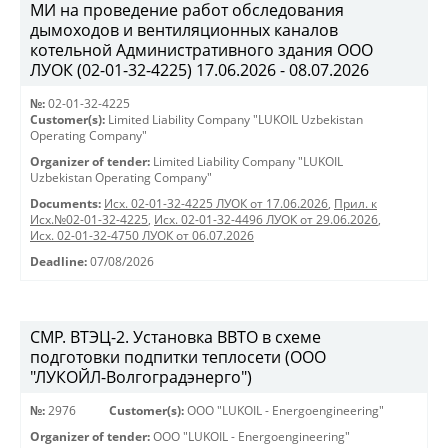
МИ на проведение работ обследования
дымоходов и вентиляционных каналов
котельной Административного здания ООО
ЛУОК (02-01-32-4225) 17.06.2026 - 08.07.2026
№:
02-01-32-4225
Customer(s):
Limited Liability Company "LUKOIL Uzbekistan
Operating Company"
Organizer of tender:
Limited Liability Company "LUKOIL
Uzbekistan Operating Company"
Documents:
Исх. 02-01-32-4225 ЛУОК от 17.06.2026
,
Прил. к
Исх.№02-01-32-4225
,
Исх. 02-01-32-4496 ЛУОК от 29.06.2026
,
Исх. 02-01-32-4750 ЛУОК от 06.07.2026
Deadline:
07/08/2026
СМР. ВТЭЦ-2. Установка ВВТО в схеме
подготовки подпитки теплосети (ООО
"ЛУКОЙЛ-Волгоградэнерго")
№:
2976
Customer(s):
OOO "LUKOIL - Energoengineering"
Organizer of tender:
OOO "LUKOIL - Energoengineering"