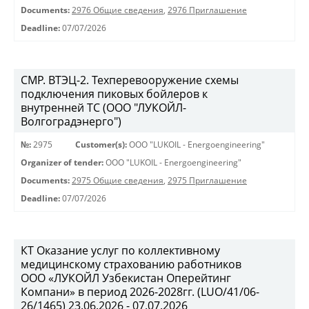
Documents:
2976 Общие сведения
,
2976 Приглашение
Deadline:
07/07/2026
СМР. ВТЭЦ-2. Техперевооружение схемы
подключения пиковых бойлеров к
внутренней ТС (ООО "ЛУКОЙЛ-
Волгоградэнерго")
№:
2975
Customer(s):
OOO "LUKOIL - Energoengineering"
Organizer of tender:
OOO "LUKOIL - Energoengineering"
Documents:
2975 Общие сведения
,
2975 Приглашение
Deadline:
07/07/2026
КТ Оказание услуг по коллективному
медицинскому страхованию работников
ООО «ЛУКОЙЛ Узбекистан Оперейтинг
Компани» в период 2026-2028гг. (LUO/41/06-
26/1465) 23.06.2026 - 07.07.2026