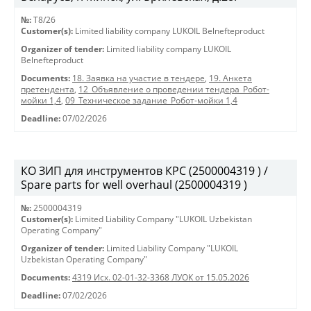
№:
T8/26
Customer(s):
Limited liability company LUKOIL Belnefteproduct
Organizer of tender:
Limited liability company LUKOIL
Belnefteproduct
Documents:
18. Заявка на участие в тендере
,
19. Анкета
претендента
,
12_Объявление о проведении тендера_Робот-
мойки 1,4
,
09_Техническое задание_Робот-мойки 1,4
Deadline:
07/02/2026
КО ЗИП для инструментов КРС (2500004319 ) /
Spare parts for well overhaul (2500004319 )
№:
2500004319
Customer(s):
Limited Liability Company "LUKOIL Uzbekistan
Operating Company"
Organizer of tender:
Limited Liability Company "LUKOIL
Uzbekistan Operating Company"
Documents:
4319 Исх. 02-01-32-3368 ЛУОК от 15.05.2026
Deadline:
07/02/2026