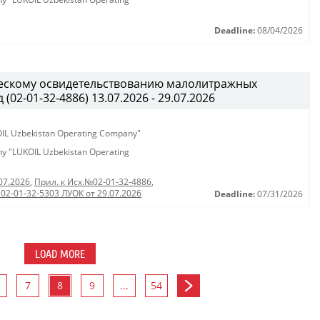
Deadline:
08/04/2026
ческому освидетельствованию малолитражных
02-01-32-4886) 13.07.2026 - 29.07.2026
KOIL Uzbekistan Operating Company"
any "LUKOIL Uzbekistan Operating
07.2026
,
Прил. к Исх.№02-01-32-4886
,
 02-01-32-5303 ЛУОК от 29.07.2026
Deadline:
07/31/2026
LOAD MORE
7
8
9
...
54