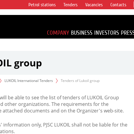
Petrol stations
Tenders
Vacancies
Contacts
s vertical
accounting for
irca 1% of proved
COMPANY
BUSINESS
INVESTORS
PRES
OIL group
LUKOIL International Tenders
Tenders of Lukoil group
 will be able to see the list of tenders of LUKOIL Group
d other organizations. The requirements for the
the attached documents and on the Organizer's web-site.
rs' information only, PJSC LUKOIL shall not be liable for the
ations.