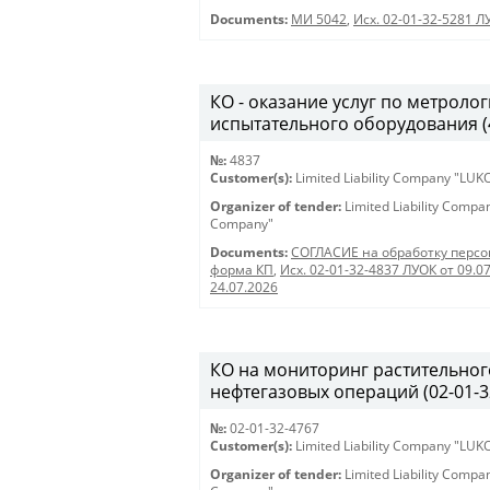
Documents:
МИ 5042
,
Исх. 02-01-32-5281 Л
КО - оказание услуг по метрол
испытательного оборудования (48
№:
4837
Customer(s):
Limited Liability Company "LU
Organizer of tender:
Limited Liability Comp
Company"
Documents:
СОГЛАСИЕ на обработку перс
форма КП
,
Исх. 02-01-32-4837 ЛУОК от 09.0
24.07.2026
КО на мониторинг растительног
нефтегазовых операций (02-01-32-
№:
02-01-32-4767
Customer(s):
Limited Liability Company "LU
Organizer of tender:
Limited Liability Comp