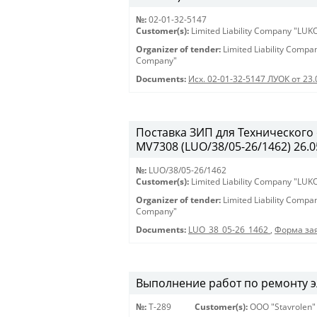
№:
02-01-32-5147
Customer(s):
Limited Liability Company "LU
Organizer of tender:
Limited Liability Comp
Company"
Documents:
Исх. 02-01-32-5147 ЛУОК от 23.
Поставка ЗИП для Технического
MV7308 (LUO/38/05-26/1462) 26.05
№:
LUO/38/05-26/1462
Customer(s):
Limited Liability Company "LU
Organizer of tender:
Limited Liability Comp
Company"
Documents:
LUO_38_05-26_1462
,
Форма зая
Выполнение работ по ремонту эл
№:
Т-289
Customer(s):
OOO "Stavrolen"