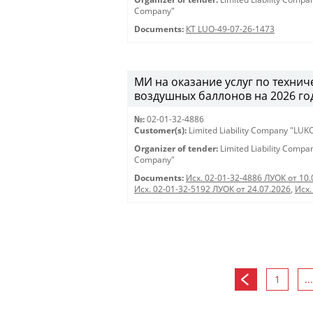
Company"
Documents:
КТ LUO-49-07-26-1473
МИ на оказание услуг по техни
воздушных баллонов на 2026 год (
№:
02-01-32-4886
Customer(s):
Limited Liability Company "LU
Organizer of tender:
Limited Liability Comp
Company"
Documents:
Исх. 02-01-32-4886 ЛУОК от 10.
Исх. 02-01-32-5192 ЛУОК от 24.07.2026
,
Исх.
1
...