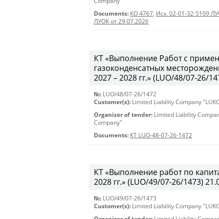
Company"
Documents:
КО 4767
,
Исх. 02-01-32-5109 ЛУ
ЛУОК от 29.07.2026
КТ «Выполнение Работ с примен
газоконденсатных месторожден
2027 – 2028 гг.» (LUO/48/07-26/147
№:
LUO/48/07-26/1472
Customer(s):
Limited Liability Company "LU
Organizer of tender:
Limited Liability Comp
Company"
Documents:
КТ LUO-48-07-26-1472
КТ «Выполнение работ по капит
2028 гг.» (LUO/49/07-26/1473) 21.
№:
LUO/49/07-26/1473
Customer(s):
Limited Liability Company "LU
Organizer of tender:
Limited Liability Comp