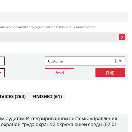
am and downstream organizations' tenders is available at
Customer
Reset
FIND
RVICES
(264)
FINISHED
(61)
ним аудитам Интегрированной системы управления
охраной труда,охраной окружающей среды (02-01-