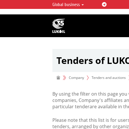
Global business
LUKOIL OVERVIEW
LUKOIL is one of the largest oil & ga
integrated companies in the world 
over 2% of crude production and c
hydrocarbon reserves globally.
Tenders of LUK
Company
Tenders and auctions
By using the filter on this page you
companies, Company's affiliates an
particular tenderare available in 
Please note that this list is for use
tenders, arranged by other organiz