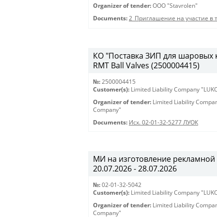
Organizer of tender:
OOO "Stavrolen"
Documents:
2_Приглашение на участие в 
КО "Поставка ЗИП для шаровых кр
RMT Ball Valves (2500004415)
№:
2500004415
Customer(s):
Limited Liability Company "LU
Organizer of tender:
Limited Liability Comp
Company"
Documents:
Исх. 02-01-32-5277 ЛУОК
МИ на изготовление рекламной 
20.07.2026 - 28.07.2026
№:
02-01-32-5042
Customer(s):
Limited Liability Company "LU
Organizer of tender:
Limited Liability Comp
Company"