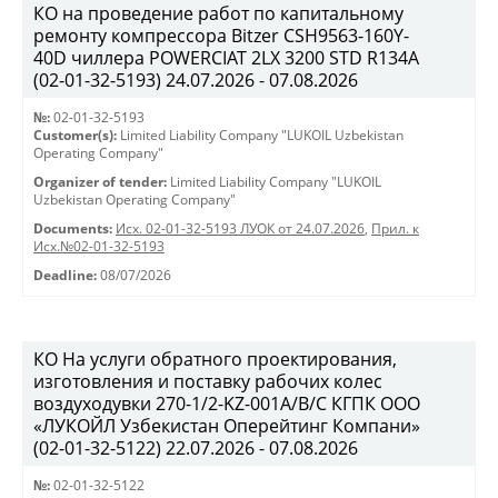
КО на проведение работ по капитальному
ремонту компрессора Bitzer CSH9563-160Y-
40D чиллера POWERCIAT 2LX 3200 STD R134A
(02-01-32-5193) 24.07.2026 - 07.08.2026
№:
02-01-32-5193
Customer(s):
Limited Liability Company "LUKOIL Uzbekistan
Operating Company"
Organizer of tender:
Limited Liability Company "LUKOIL
Uzbekistan Operating Company"
Documents:
Исх. 02-01-32-5193 ЛУОК от 24.07.2026
,
Прил. к
Исх.№02-01-32-5193
Deadline:
08/07/2026
КО На услуги обратного проектирования,
изготовления и поставку рабочих колес
воздуходувки 270-1/2-KZ-001A/B/C КГПК OOO
«ЛУКОЙЛ Узбекистан Оперейтинг Компани»
(02-01-32-5122) 22.07.2026 - 07.08.2026
№:
02-01-32-5122