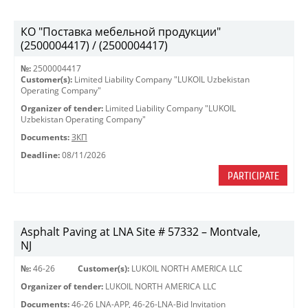
КО "Поставка мебельной продукции"
(2500004417) / (2500004417)
№:
2500004417
Customer(s):
Limited Liability Company "LUKOIL Uzbekistan
Operating Company"
Organizer of tender:
Limited Liability Company "LUKOIL
Uzbekistan Operating Company"
Documents:
ЗКП
Deadline:
08/11/2026
PARTICIPATE
Asphalt Paving at LNA Site # 57332 – Montvale,
NJ
№:
46-26
Customer(s):
LUKOIL NORTH AMERICA LLC
Organizer of tender:
LUKOIL NORTH AMERICA LLC
Documents:
46-26 LNA-APP
,
46-26-LNA-Bid Invitation