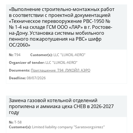
«Выполнение строительно-монтажных работ
в соответствии с проектной документацией
«Техническое перевооружение РВС-1950 №
№ 1-4 на складе ГСМ ООО «ЛАР» в г. Ростове-
на-Дону. Установка системы мобильного
пенного пожаротушения на РВС» шифр
ОС/2060»
№:
Т94
Customer(s):
LLC "LUKOIL-AERO"
Organizer of tender:
LLC "LUKOIL-AERO"
Documents:
Приглашение_Т94_ЛУКОЙЛ_АЭРО
Deadline:
08/07/2026
Замена газовой котельной отделений
пропилена и аммиака цеха СНЕВ в 2026-2027
году
№:
Т-58
Customer(s):
Limited liability company "Saratovorgsintez"