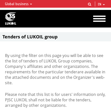
Global business
EN
LUKOIL OVERVIEW
LUKOIL is one of the largest oil & gas vertical integrated companies in the world
accounting for over 2% of crude production and circa 1% of proved hydrocarbon
reserves globally.
Tenders of LUKOIL group
By using the filter on this page you will be able to see
the list of tenders of LUKOIL Group companies,
Company's affiliates and other organizations. The
requirements for the particular tenderare available in
the attached documents and on the Organizer's web-
site.
Please note that this list is for users' information only,
PJSC LUKOIL shall not be liable for the tenders,
arranged by other organizations.