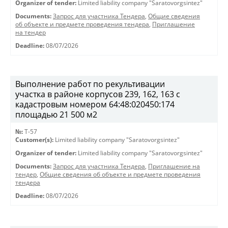
Organizer of tender:
Limited liability company "Saratovorgsintez"
Documents:
Запрос для участника Тендера
,
Общие сведения
об объекте и предмете проведения тендера
,
Приглашение
на тендер
Deadline:
08/07/2026
Выполнение работ по рекультивации
участка в районе корпусов 239, 162, 163 с
кадастровым номером 64:48:020450:174
площадью 21 500 м2
№:
T-57
Customer(s):
Limited liability company "Saratovorgsintez"
Organizer of tender:
Limited liability company "Saratovorgsintez"
Documents:
Запрос для участника Тендера
,
Приглашение на
тендер
,
Общие сведения об объекте и предмете проведения
тендера
Deadline:
08/07/2026