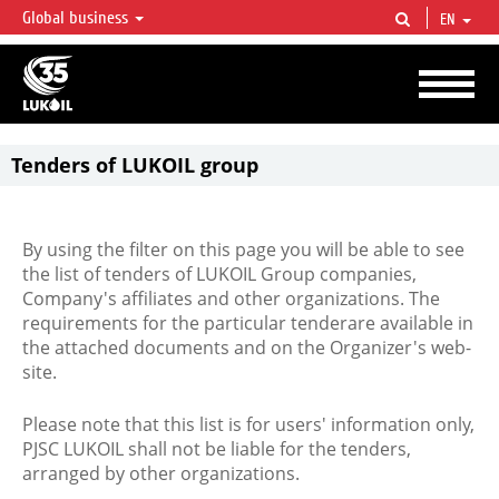
Global business
EN
LUKOIL OVERVIEW
LUKOIL is one of the largest oil & gas vertical integrated companies in the world
accounting for over 2% of crude production and circa 1% of proved hydrocarbon
reserves globally.
Tenders of LUKOIL group
By using the filter on this page you will be able to see
the list of tenders of LUKOIL Group companies,
Company's affiliates and other organizations. The
requirements for the particular tenderare available in
the attached documents and on the Organizer's web-
site.
Please note that this list is for users' information only,
PJSC LUKOIL shall not be liable for the tenders,
arranged by other organizations.