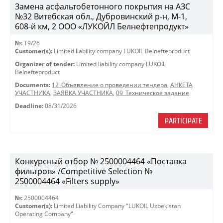
Замена асфальтобетонного покрытия на АЗС
№32 Витебская обл., Дубровинский р-н, М-1,
608-й км, 2 ООО «ЛУКОЙЛ Белнефтепродукт»
№:
T9/26
Customer(s):
Limited liability company LUKOIL Belnefteproduct
Organizer of tender:
Limited liability company LUKOIL
Belnefteproduct
Documents:
12_Объявление о проведении тендера
,
АНКЕТА
УЧАСТНИКА
,
ЗАЯВКА УЧАСТНИКА
,
09_Техническое задание
Deadline:
08/31/2026
PARTICIPATE
Конкурсный отбор № 2500004464 «Поставка
фильтров» /Competitive Selection №
2500004464 «Filters supply»
№:
2500004464
Customer(s):
Limited Liability Company "LUKOIL Uzbekistan
Operating Company"