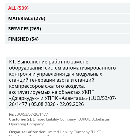
ALL
(539)
MATERIALS
(276)
SERVICES
(263)
FINISHED
(54)
КТ: Выполнение работ по замене
оборудования систем автоматизированного
контроля и управления для модульных
станций генерации азота и станций
компрессоров сжатого воздуха,
эксплуатируемых на объектах УКПГ
«Джаркудук» и УППК «Адамташ»» (LUO/53/07-
26/1477 ) 05.08.2026 - 22.09.2026
№:
LUO/53/07-26/1477
Customer(s):
Limited Liability Company "LUKOIL Uzbekistan
Operating Company"
Organizer of tender:
Limited Liability Company "LUKOIL