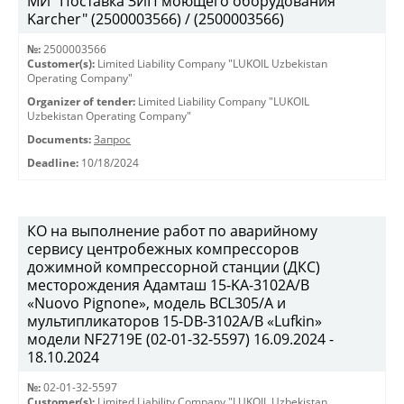
МИ "Поставка ЗИП моющего оборудования
Karcher" (2500003566) / (2500003566)
№:
2500003566
Customer(s):
Limited Liability Company "LUKOIL Uzbekistan
Operating Company"
Organizer of tender:
Limited Liability Company "LUKOIL
Uzbekistan Operating Company"
Documents:
Запрос
Deadline:
10/18/2024
КО на выполнение работ по аварийному
сервису центробежных компрессоров
дожимной компрессорной станции (ДКС)
месторождения Адамташ 15-KA-3102А/В
«Nuovo Pignone», модель BCL305/A и
мультипликаторов 15-DB-3102A/B «Lufkin»
модели NF2719Е (02-01-32-5597) 16.09.2024 -
18.10.2024
№:
02-01-32-5597
Customer(s):
Limited Liability Company "LUKOIL Uzbekistan