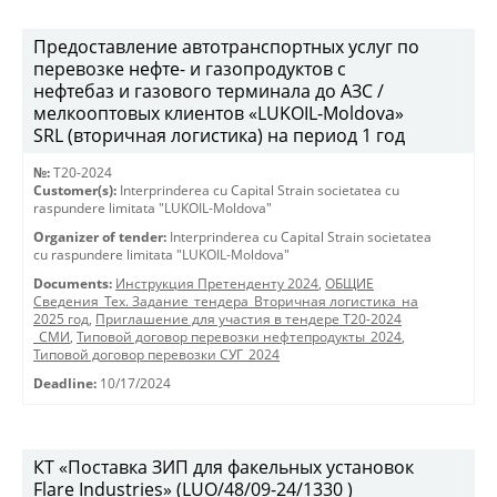
Предоставление автотранспортных услуг по
перевозке нефте- и газопродуктов с
нефтебаз и газового терминала до АЗС /
мелкооптовых клиентов «LUKOIL-Moldova»
SRL (вторичная логистика) на период 1 год
№:
T20-2024
Customer(s):
Interprinderea cu Capital Strain societatea cu
raspundere limitata "LUKOIL-Moldova"
Organizer of tender:
Interprinderea cu Capital Strain societatea
cu raspundere limitata "LUKOIL-Moldova"
Documents:
Инструкция Претенденту 2024
,
ОБЩИЕ
Сведения_Тех. Задание_тендера_Вторичная логистика_на
2025 год
,
Приглашение для участия в тендере Т20-2024
_СМИ
,
Типовой договор перевозки нефтепродукты_2024
,
Типовой договор перевозки СУГ_2024
Deadline:
10/17/2024
КТ «Поставка ЗИП для факельных установок
Flare Industries» (LUO/48/09-24/1330 )