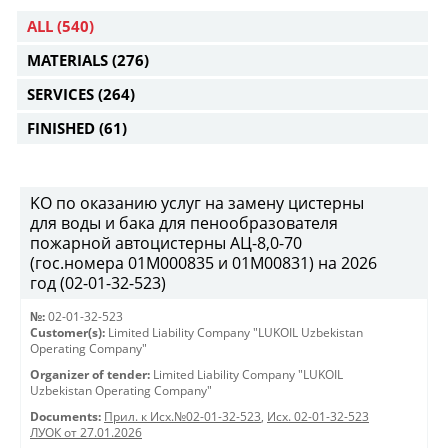
ALL
(540)
MATERIALS
(276)
SERVICES
(264)
FINISHED
(61)
KO по оказанию услуг на замену цистерны
для воды и бака для пенообразователя
пожарной автоцистерны АЦ-8,0-70
(гос.номера 01М000835 и 01М00831) на 2026
год (02-01-32-523)
№:
02-01-32-523
Customer(s):
Limited Liability Company "LUKOIL Uzbekistan
Operating Company"
Organizer of tender:
Limited Liability Company "LUKOIL
Uzbekistan Operating Company"
Documents:
Прил. к Исх.№02-01-32-523
,
Исх. 02-01-32-523
ЛУОК от 27.01.2026