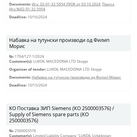
Documents:
Исх. 02-01-32-5954 ЛУОК от 03.10.2024
,
Прил.к
Исх.№02-01-32-5954
Deadline:
10/16/2024
Набавка на тутунски производи од Филип
Морис
№:
1704/127-1/2024
Customer(s):
LUKOIL MACEDONIA LTD Skopje
Organizer of tender:
LUKOIL MACEDONIA LTD Skopje
Documents:
Набавка на тутунски производи од Филип Морис
Deadline:
10/15/2024
KO Поставка ЗИП Siemens (КО 2500003576) /
Supply of Siemens spare parts (КО
2500003576)
№:
2500003576
Customer(s):
Limited Liability Company "LUKOIL Uzbekistan