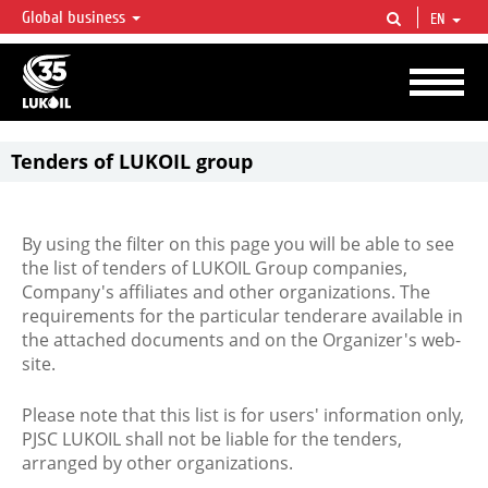
Global business
EN
LUKOIL OVERVIEW
LUKOIL is one of the largest oil & gas vertical integrated companies in the world
accounting for over 2% of crude production and circa 1% of proved hydrocarbon
reserves globally.
Tenders of LUKOIL group
By using the filter on this page you will be able to see
the list of tenders of LUKOIL Group companies,
Company's affiliates and other organizations. The
requirements for the particular tenderare available in
the attached documents and on the Organizer's web-
site.
Please note that this list is for users' information only,
PJSC LUKOIL shall not be liable for the tenders,
arranged by other organizations.