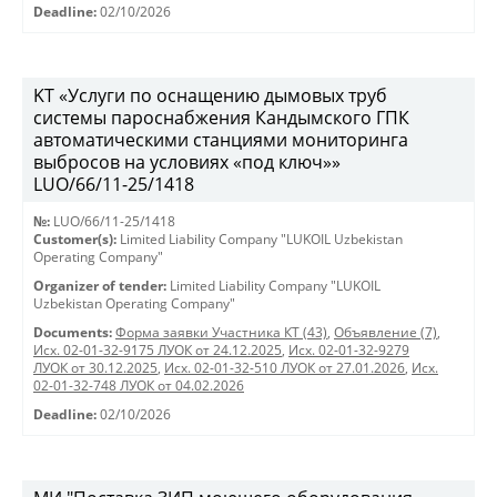
Deadline:
02/10/2026
KT «Услуги по оснащению дымовых труб
системы пароснабжения Кандымского ГПК
автоматическими станциями мониторинга
выбросов на условиях «под ключ»»
LUO/66/11-25/1418
№:
LUO/66/11-25/1418
Customer(s):
Limited Liability Company "LUKOIL Uzbekistan
Operating Company"
Organizer of tender:
Limited Liability Company "LUKOIL
Uzbekistan Operating Company"
Documents:
Форма заявки Участника КТ (43)
,
Объявление (7)
,
Исх. 02-01-32-9175 ЛУОК от 24.12.2025
,
Исх. 02-01-32-9279
ЛУОК от 30.12.2025
,
Исх. 02-01-32-510 ЛУОК от 27.01.2026
,
Исх.
02-01-32-748 ЛУОК от 04.02.2026
Deadline:
02/10/2026