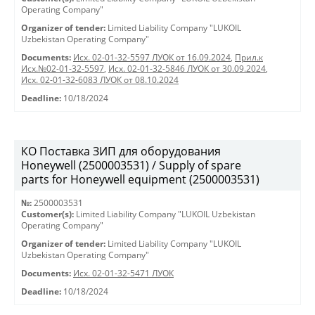
Operating Company"
Organizer of tender:
Limited Liability Company "LUKOIL
Uzbekistan Operating Company"
Documents:
Исх. 02-01-32-5597 ЛУОК от 16.09.2024
,
Прил.к
Исх.№02-01-32-5597
,
Исх. 02-01-32-5846 ЛУОК от 30.09.2024
,
Исх. 02-01-32-6083 ЛУОК от 08.10.2024
Deadline:
10/18/2024
КО Поставка ЗИП для оборудования
Honeywell (2500003531) / Supply of spare
parts for Honeywell equipment (2500003531)
№:
2500003531
Customer(s):
Limited Liability Company "LUKOIL Uzbekistan
Operating Company"
Organizer of tender:
Limited Liability Company "LUKOIL
Uzbekistan Operating Company"
Documents:
Исх. 02-01-32-5471 ЛУОК
Deadline:
10/18/2024