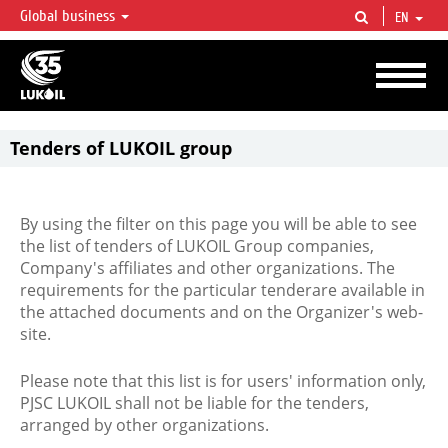
Global business
EN
LUKOIL OVERVIEW
LUKOIL is one of the largest oil & gas vertical integrated companies in the world
accounting for over 2% of crude production and circa 1% of proved hydrocarbon
reserves globally.
Tenders of LUKOIL group
By using the filter on this page you will be able to see
the list of tenders of LUKOIL Group companies,
Company's affiliates and other organizations. The
requirements for the particular tenderare available in
the attached documents and on the Organizer's web-
site.
Please note that this list is for users' information only,
PJSC LUKOIL shall not be liable for the tenders,
arranged by other organizations.