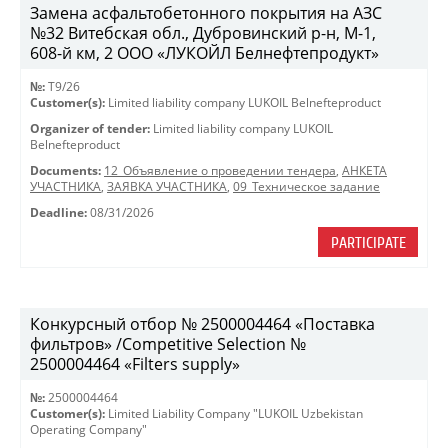
Замена асфальтобетонного покрытия на АЗС
№32 Витебская обл., Дубровинский р-н, М-1,
608-й км, 2 ООО «ЛУКОЙЛ Белнефтепродукт»
№:
T9/26
Customer(s):
Limited liability company LUKOIL Belnefteproduct
Organizer of tender:
Limited liability company LUKOIL
Belnefteproduct
Documents:
12_Объявление о проведении тендера
,
АНКЕТА
УЧАСТНИКА
,
ЗАЯВКА УЧАСТНИКА
,
09_Техническое задание
Deadline:
08/31/2026
PARTICIPATE
Конкурсный отбор № 2500004464 «Поставка
фильтров» /Competitive Selection №
2500004464 «Filters supply»
№:
2500004464
Customer(s):
Limited Liability Company "LUKOIL Uzbekistan
Operating Company"