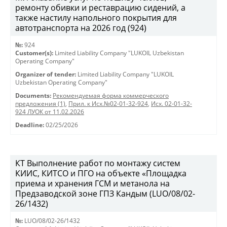
ремонту обивки и реставрацию сидений, а
также настилу напольного покрытия для
автотранспорта на 2026 год (924)
№:
924
Customer(s):
Limited Liability Company "LUKOIL Uzbekistan
Operating Company"
Organizer of tender:
Limited Liability Company "LUKOIL
Uzbekistan Operating Company"
Documents:
Рекомендуемая форма коммерческого
предложения (1)
,
Прил. к Исх.№02-01-32-924
,
Исх. 02-01-32-
924 ЛУОК от 11.02.2026
Deadline:
02/25/2026
КТ Выполнение работ по монтажу систем
КИИС, КИТСО и ПГО на объекте «Площадка
приема и хранения ГСМ и метанола на
Предзаводской зоне ГПЗ Кандым (LUO/08/02-
26/1432)
№:
LUO/08/02-26/1432