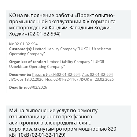
КО на выполнение работы «Проект опытно-
промышленной эксплуатации XIV горизонта
месторождения Кандым-Западный Ходжи-
Ходжи» (02-01-32-994)
№:
02-01-32-994
Customer(s):
Limited Liability Company "LUKOIL Uzbekistan
Operating Company"
Organizer of tender:
Limited Liability Company "LUKOIL
Uzbekistan Operating Company"
Documents:
Прил. к Исх.№02-01-32-994
,
Исх. 02-01-32-994
ЛУОК от 13.02.2026
,
Исх. 02-01-32-1167 ЛУОК от 23.02.2026
Deadline:
03/02/2026
МИ на выполнение услуг по ремонту
взрывозащищённого трехфазного
асинхронного электродвигателя с
короткозамкнутым ротором мощностью 820
кВт 10кВ (02-01-32-1129)