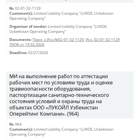
№:
02-01-32-1129
Customer(s):
Limited Liability Company "LUKOIL Uzbekistan
Operating Company"
Organizer of tender:
Limited Liability Company "LUKOIL
Uzbekistan Operating Company"
Documents:
Прил. к Исх.№02-01-32-1129
,
Исх. 02-01-32-1129
ЛУОК от 19.02.2026
Deadline:
02/27/2026
МИ на выполнение работ по аттестации
рабочих мест по условиям труда и оценке
травмоопасности оборудования,
паспортизации санитарно-технического
состояния условий и охраны труда на
объектах ООО «ЛУКОЙЛ Узбекистан
Оперейтинг Компани». (964)
№:
964
Customer(s):
Limited Liability Company "LUKOIL Uzbekistan
Operating Company"