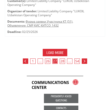
Customer(s):
Limited Liability Company "LUKOIL Uzbekistan
Operating Company"
Organizer of tender:
Limited Liability Company "LUKOIL
Uzbekistan Operating Company"
Documents:
Форма заявки Участника КТ (51)
,
Объявление_СМР КИС КИТСО_1432
Deadline:
02/25/2026
LOAD MORE
1
...
26
27
28
...
54
COMMUNICATIONS
CENTER
FREQUENTLY ASKED
QUESTIONS
CONTACTS