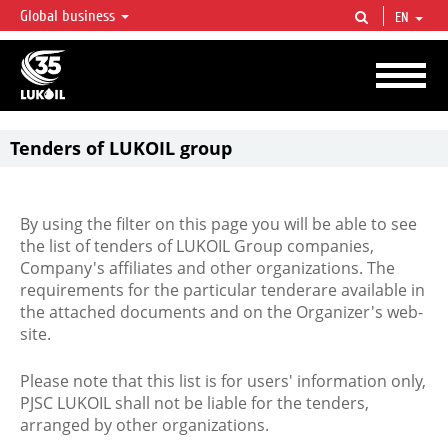
Global business
EN
LUKOIL OVERVIEW
LUKOIL is one of the largest oil & gas vertical integrated companies in the world
accounting for over 2% of crude production and circa 1% of proved hydrocarbon
reserves globally.
Tenders of LUKOIL group
By using the filter on this page you will be able to see
the list of tenders of LUKOIL Group companies,
Company's affiliates and other organizations. The
requirements for the particular tenderare available in
the attached documents and on the Organizer's web-
site.
Please note that this list is for users' information only,
PJSC LUKOIL shall not be liable for the tenders,
arranged by other organizations.